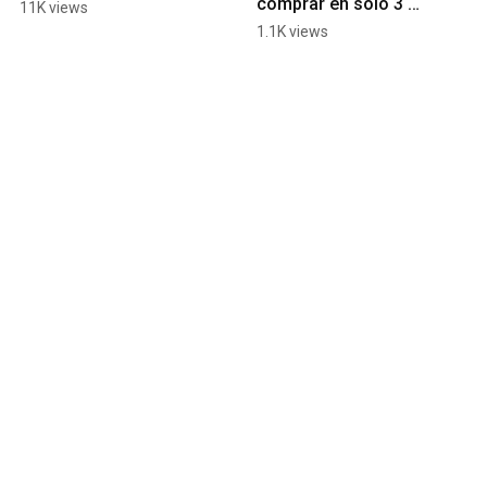
comprar en solo 3 
11K views
pasos en Almacenes 
1.1K views
Tropigas! 🐵