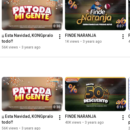
0:30
0:07
¡¡ Esta Navidad, KONGpralo 
FINDE NARANJA
todo!!
1K views
•
3 years ago
56K views
•
3 years ago
0:30
0:16
¡¡ Esta Navidad, KONGpralo 
FINDE NARANJA
todo!!
40K views
•
3 years ago
56K views
•
3 years ago