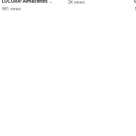
LOCURA! Almacenes 
2K views
Tropigas
981 views