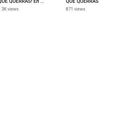
QUE QUERRÁS! En 
QUE QUERRÁS
Almacenes Tropigas
1.3K views
871 views