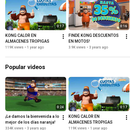
0:17
0:16
KONG CALOR EN 
FINDE KONG DESCUENTOS 
ALMACENES TROPIGAS
EN MOTOS!
119K views
•
1 year ago
3.9K views
•
3 years ago
Popular videos
0:24
0:17
¡Le damos la bienvenida a lo 
KONG CALOR EN 
mejor de los días naranja!
ALMACENES TROPIGAS
334K views
•
3 years ago
119K views
•
1 year ago