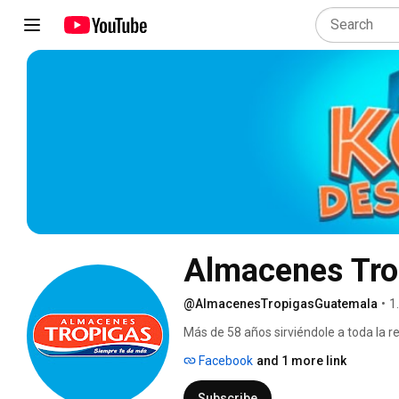
Almacenes Tro
@AlmacenesTropigasGuatemala
•
1
Más de 58 años sirviéndole a toda la r
Chiquitas. 
Facebook
and 1 more link
Subscribe