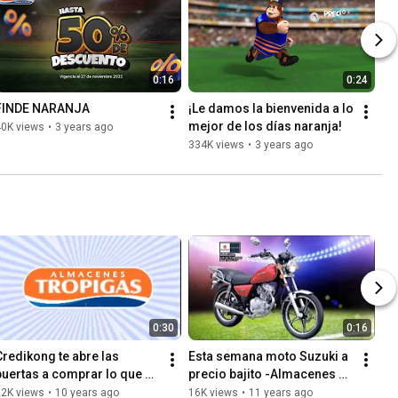
0:16
0:24
FINDE NARANJA
¡Le damos la bienvenida a lo 
mejor de los días naranja!
40K views
•
3 years ago
334K views
•
3 years ago
0:30
0:16
Credikong te abre las 
Esta semana moto Suzuki a 
puertas a comprar lo que 
precio bajito -Almacenes 
necesitas -Almacenes 
Tropigas Guatemala
22K views
•
10 years ago
16K views
•
11 years ago