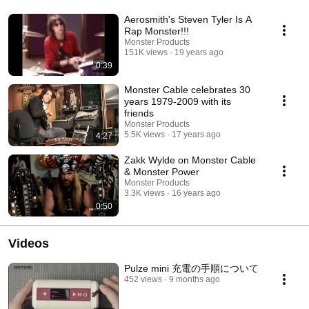
Aerosmith's Steven Tyler Is A
Rap Monster!!!
Monster Products
151K views
19 years ago
0:39
Monster Cable celebrates 30
years 1979-2009 with its
friends
Monster Products
5.5K views
17 years ago
4:27
Zakk Wylde on Monster Cable
& Monster Power
Monster Products
3.3K views
16 years ago
0:50
Videos
Pulze mini 充電の手順について
452 views
9 months ago