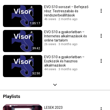
EVO S10 sorozat – Befejező
rész: Testreszabás és
rendszerbeállítások
46 views
2 months ago
1:05:17
EVO S10 a gyakorlatban –
Internetes alkalmazások és
online tartalom
26 views
3 months ago
39:42
EVO S10 a gyakorlatban –
Eszközök és hasznos
alkalmazások
44 views
3 months ago
52:50
Playlists
LESEK 2023