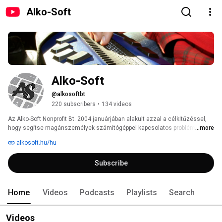
Alko-Soft
Alko-Soft
@alkosoftbt
220 subscribers
•
134 videos
Az Alko-Soft Nonprofit Bt. 2004 januárjában alakult azzal a célkitűzéssel, 
hogy segítse magánszemélyek számítógéppel kapcsolatos problémáinak 
...more
megoldását, valamint kisebb cégek informatikai infrastruktúrájának 
alkosoft.hu/hu
kialakítását, és folyamatos működésének biztosítását. 
Subscribe
Home
Videos
Podcasts
Playlists
Search
Videos