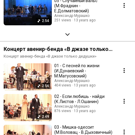
05 - Случайный вальс
(М.Фрадкин -
Е.Долматовский)
Александр Мурашко
251 views
13 years ago
2:54
Концерт авенир-бенда «В джазе только
дедушки» | 5 мая 2009 года
Концерт авенир-бенда «В джазе только дедушки»
01 - С песней по жизни
(И.Дунаевский -
М.Матусовский)
Александр Мурашко
404 views
13 years ago
2:56
02 - Если любишь - найди
(К.Листов - Л.Ошанин)
Александр Мурашко
876 views
13 years ago
2:49
03 - Мишка-одессит
(М.Воловац - В.Дыховичный)