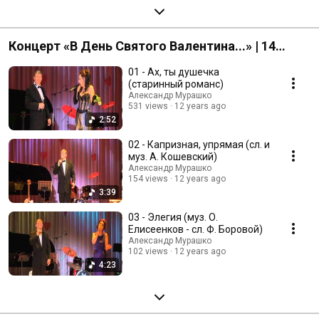
Концерт «В День Святого Валентина...» | 14
февраля 2014 года
01 - Ах, ты душечка
(старинный романс)
Александр Мурашко
531 views
12 years ago
2:52
02 - Капризная, упрямая (сл. и
муз. А. Кошевский)
Александр Мурашко
154 views
12 years ago
3:39
03 - Элегия (муз. О.
Елисеенков - сл. Ф. Боровой)
Александр Мурашко
102 views
12 years ago
4:23