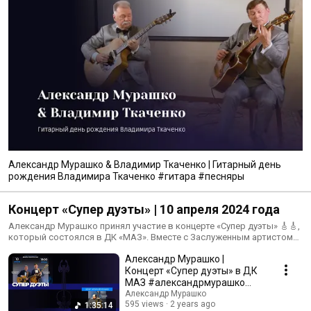
Александр Мурашко & Владимир Ткаченко | Гитарный день
рождения Владимира Ткаченко #гитара #песняры
Концерт «Супер дуэты» | 10 апреля 2024 года
Александр Мурашко принял участие в концерте «Супер дуэты» 🎸🎸,
который состоялся в ДК «МАЗ». Вместе с Заслуженным артистом
Республики Беларусь Владимиром Ткаченко музыканты порадовали
Александр Мурашко |
зрителей в зале своим талантом и творческой энергией.
Концерт «Супер дуэты» в ДК
МАЗ #александрмурашко
#владимирткаченко
Александр Мурашко
595 views
2 years ago
1:35:14