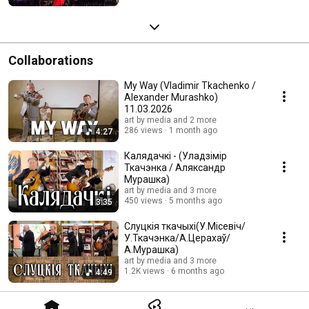
Collaborations
My Way (Vladimir Tkachenko /
Alexander Murashko)
11.03.2026
art by media and 2 more
286 views
1 month ago
4:27
Калядачкі - (Уладзімір
Ткачэнка / Аляксандр
Мурашка)
art by media and 3 more
450 views
5 months ago
3:35
Слуцкія ткачыхі(У.Місевіч/
У.Ткачэнка/А.Церахаў/
А.Мурашка)
art by media and 3 more
1.2K views
6 months ago
4:49