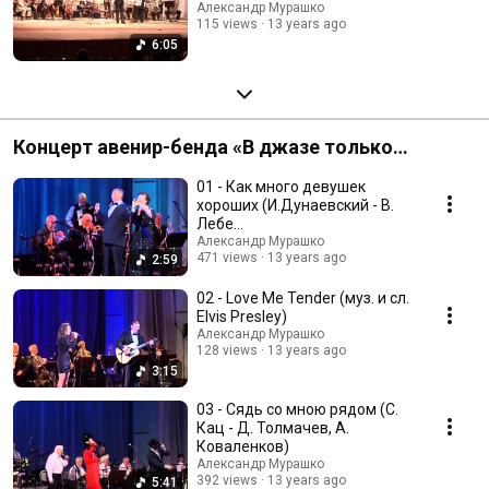
Александр Мурашко
115 views
13 years ago
6:05
Концерт авенир-бенда «В джазе только
дедушки» | 26 ноября 2008 года
01 - Как много девушек
хороших (И.Дунаевский - В.
Лебе...
Александр Мурашко
471 views
13 years ago
2:59
02 - Love Me Tender (муз. и сл.
Elvis Presley)
Александр Мурашко
128 views
13 years ago
3:15
03 - Сядь со мною рядом (С.
Кац - Д. Толмачев, А.
Коваленков)
Александр Мурашко
392 views
13 years ago
5:41