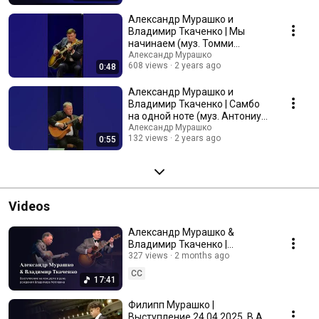
Александр Мурашко и
Владимир Ткаченко | Мы
начинаем (муз. Томми
Эммануэль)
Александр Мурашко
608 views
2 years ago
0:48
Александр Мурашко и
Владимир Ткаченко | Самбо
на одной ноте (муз. Антониу
Карлос Жобин)
Александр Мурашко
132 views
2 years ago
0:55
Videos
Александр Мурашко &
Владимир Ткаченко |
Выступление на концерте в
327 views
2 months ago
день рождения Владимира
CC
17:41
Мулявина
Филипп Мурашко |
Выступление 24.04.2025, В.А.