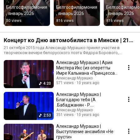
Белгосфилармония
Белгосфилармония
Белгосфилармо
, январь 2026
, январь 2026
, январь 2026
30 views
816 views
816 views
Концерт ко Дню автомобилиста в Минске | 21
октября 2015 года
21 октября 2015 года Александр Мурашко принял участие в
творческом вечере белорусского поэта Фёдора Борового,
посвящённого дню автомобилиста и дорожника.
Александр Мурашко | Ария
Мистера Икс (из оперетты
Имре Кальмана «Принцесса
цирка»)
Александр Мурашко
571 views
10 years ago
4:20
Александр Мурашко |
Благодарю тебя (А
.Бабаджанян - Р.
Рождественский)
Александр Мурашко
351 views
10 years ago
2:53
Александр Мурашко |
Выступление ансамбля «Не
грусти»