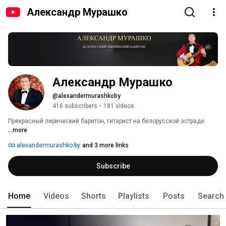
Александр Мурашко
Александр Мурашко
@alexandermurashkoby
416 subscribers
•
181 videos
Прекрасный лирический баритон, гитарист на белорусской эстраде. 
...more
alexandermurashko.by
and 3 more links
Subscribe
Home
Videos
Shorts
Playlists
Posts
Search