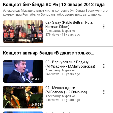
Концерт биг-бэнда ВС РБ | 12 января 2012 года
Александр Мурашко выступил в концерте биг-бэнда Заслуженного
коллектива Республики Беларусь, образцово-показательного
оркестра Вооружённых сил Республики Беларусь.
02 - Sway (Pablo Beltran Ruiz,
Norman Gilber)
Александр Мурашко
279 views
13 years ago
2:53
Концерт авенир-бенда «В джазе только
дедушки» | 8 мая 2010 года
03 - Вернулся с на Родину
(М.Фрадкин - М.Матусовский)
Александр Мурашко
166 views
13 years ago
3:41
04 - Мишка-одесит
(М.Воловац - К.Симонов)
Александр Мурашко
148 views
13 years ago
5:28