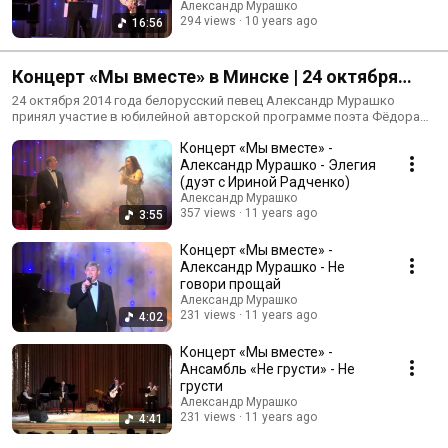
Александр Мурашко
294 views
10 years ago
16:56
Концерт «Мы вместе» в Минске | 24 октября
2014 года
24 октября 2014 года белорусский певец Александр Мурашко
принял участие в юбилейной авторской программе поэта Фёдора
Борового «Мы вместе», посвящённой Дню работников
Концерт «Мы вместе» -
автомобильного транспорта.
Александр Мурашко - Элегия
(дуэт с Ириной Радченко)
Александр Мурашко
357 views
11 years ago
3:55
Концерт «Мы вместе» -
Александр Мурашко - Не
говори прощай
Александр Мурашко
231 views
11 years ago
4:02
Концерт «Мы вместе» -
Ансамбль «Не грусти» - Не
грусти
Александр Мурашко
231 views
11 years ago
4:41