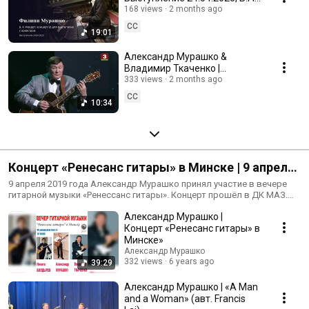
Моцарт, концерт 21 для
168 views
2 months ago
фортепиано с оркестром
CC
19:01
#Mozart
Александр Мурашко &
Владимир Ткаченко |
Выступление на праздничном
333 views
2 months ago
концерте во Дворце
CC
10:34
Республики
Концерт «Ренесанс гитары» в Минске | 9 апреля
2019 года
9 апреля 2019 года Александр Мурашко принял участие в вечере
гитарной музыки «Ренессанс гитары». Концерт прошёл в ДК МАЗ.
Александр Мурашко исполнил в дуэте с Заслуженным артистом
Александр Мурашко |
Республики Беларусь Владимиром Ткаченко девять композиций.
Концерт «Ренесанс гитары» в
Минске»
Александр Мурашко
332 views
6 years ago
39:29
Александр Мурашко | «A Man
and a Woman» (авт. Francis