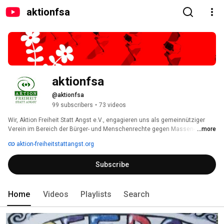
aktionfsa
aktionfsa
@aktionfsa
99 subscribers
•
73 videos
Wir, Aktion Freiheit Statt Angst e.V., engagieren uns als gemeinnütziger 
Verein im Bereich der Bürger- und Menschenrechte gegen Massen- 
...more
Überwachung und Sicherheitswahn und kämpfen für Informationsfreiheit 
aktion-freiheitstattangst.org
und Netzneutralität. Was wir tun und warum, findet Ihr in unserer 
gemeinsamen Erklärung. 
Subscribe
Home
Videos
Playlists
Search