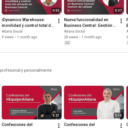
l vídeo
0:55
0:37
en el enlace que encontrarás
iDynamics Warehouse: 
Nueva funcionalidad en 
nuestra
movilidad y control total del 
Business Central: Gestión 
mo presenciales, y mantenerte
almacén en Business 
de calidad
Aitana Social
Aitana Social
A
Central
9 views
•
1 month ago
28 views
•
1 month ago
CC
profesional y personalmente
6:21
5:13
Confesiones del 
Confesiones del 