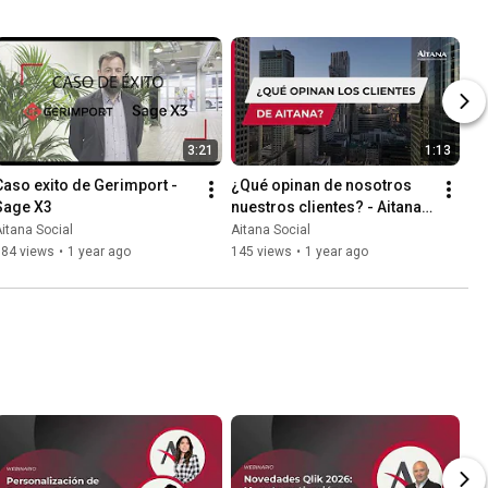
3:21
1:13
Caso exito de Gerimport - 
¿Qué opinan de nosotros 
Sage X3
nuestros clientes? - Aitana 
Partner
itana Social
Aitana Social
184 views
•
1 year ago
145 views
•
1 year ago