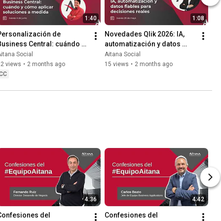
1:40
1:08
Personalización de 
Novedades Qlik 2026: IA, 
Business Central: cuándo y 
automatización y datos 
cómo aplicar soluciones a 
fiables para decisiones 
itana Social
Aitana Social
medida
reales
22 views
•
2 months ago
15 views
•
2 months ago
CC
4:36
4:42
Confesiones del 
Confesiones del 