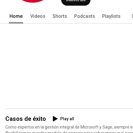
CRM (Dynamics 365 for Sales), Busines
Home
Videos
Shorts
Podcasts
Playlists
Casos de éxito
Play all
Como expertos en la gestión integral de Microsoft y Sage, siempre 
flexibilizamos nuestro modelo de negocio para saber mejor qué nece