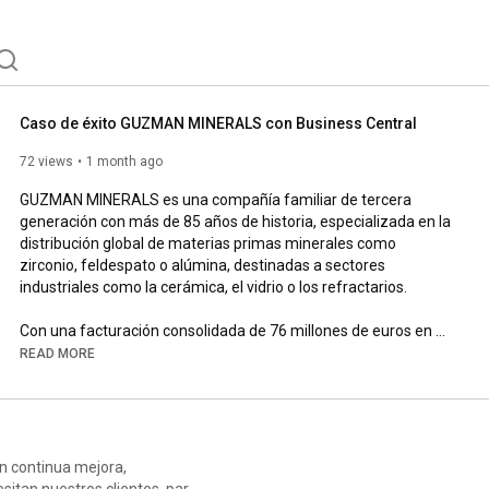
s Intelligence (Power BI y Qlik), y eCommerce B2B. 
Caso de éxito GUZMAN MINERALS con Business Central
72 views
1 month ago
GUZMAN MINERALS es una compañía familiar de tercera 
generación con más de 85 años de historia, especializada en la 
distribución global de materias primas minerales como 
zirconio, feldespato o alúmina, destinadas a sectores 
industriales como la cerámica, el vidrio o los refractarios.

Con una facturación consolidada de 76 millones de euros en 
2025, GUZMAN MINERALS ha apostado por la digitalización 
READ MORE
como palanca estratégica para seguir creciendo y 
evolucionando.

«Con la implantación de Business Central tenemos una 
plataforma integrada y escalable que nos permite seguir 
creciendo» Pedro Ramos, director Financiero en GUZMAN 
en continua mejora,
MINERALS.

sitan nuestros clientes, para