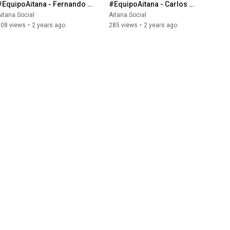
#EquipoAitana - Fernando 
#EquipoAitana - Carlos 
Ruiz, director de Desarrollo 
Beato, Jefe de Equipo 
itana Social
Aitana Social
de Negocio
Business Applications
308 views
•
2 years ago
285 views
•
2 years ago