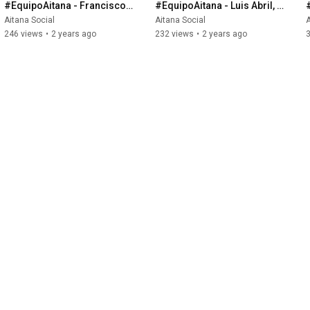
#EquipoAitana - Francisco 
#EquipoAitana - Luis Abril, 
Bernal, responsable de 
director de Finanzas
Aitana Social
Aitana Social
A
Desarrollo de Negocio de 
246 views
•
2 years ago
232 views
•
2 years ago
Sage X3