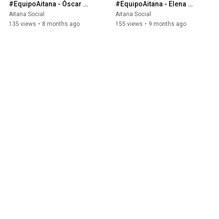
#EquipoAitana - Óscar 
#EquipoAitana - Elena 
Agustí, CIO
Santos, Purchasing & 
Aitana Social
Aitana Social
Alliance Manager
135 views
•
8 months ago
155 views
•
9 months ago