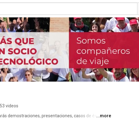
53 videos
ás demostraciones, presentaciones, casos de éxito y 
...more
 ofrecemos en Aitana. Además, tendrás a tu alcance 
izamos de manera periódica y donde respondemos a tus 
siness Central, Dynamics NAV (Navision) y Sage X3), 