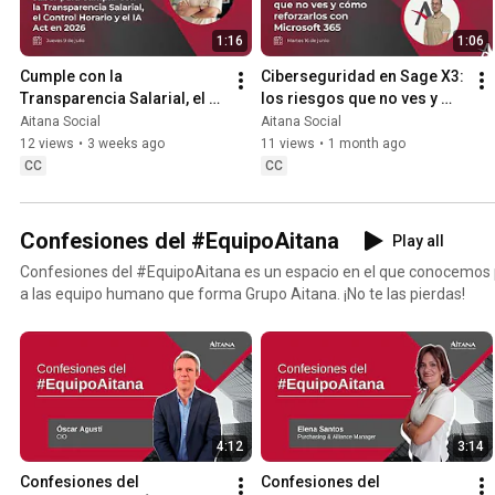
como Document Capture, de RRHH como Labor y Mentor... ¡y mucho más! Si quieres ver e
1:16
1:06
completo de un webinar de esta lista, únicamente tienes que entrar 
en la descripción y descargarte el vídeo. El objetivo es que tengas toda la información posible para
Cumple con la 
Ciberseguridad en Sage X3: 
solucionar tus problemas empresariales con las tecnología más actuales. Además, en 
Transparencia Salarial, el 
los riesgos que no ves y 
web puedes encontrar la agenda de los seminarios, tanto online co
Control Horario y el IA Act 
cómo reforzarlos con 
Aitana Social
Aitana Social
informado. https://www.aitana.es/evento/
en 2026
Microsoft 365
12 views
•
3 weeks ago
11 views
•
1 month ago
CC
CC
Confesiones del #EquipoAitana
Play all
Confesiones del #EquipoAitana es un espacio en el que conocemos 
a las equipo humano que forma Grupo Aitana. ¡No te las pierdas!
4:12
3:14
Confesiones del 
Confesiones del 