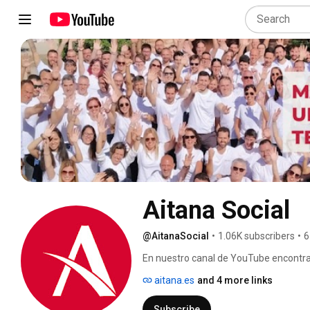
Aitana Social
@AitanaSocial
•
1.06K subscribers
•
6
En nuestro canal de YouTube encontrar
opiniones sobre las soluciones TI que
aitana.es
and 4 more links
todos los seminarios online que real
preguntas sobre ERP (Dynamics 365 Bu
Subscribe