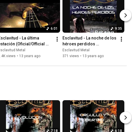
6:01
9:35
Esclavitud - La última 
Esclavitud - La noche de los 
stación (Oficial/Official 
héroes perdidos 
video)
(Oficial/Official video)
sclavitud Metal
Esclavitud Metal
.4K views
•
13 years ago
371 views
•
13 years ago
7:18
6:18