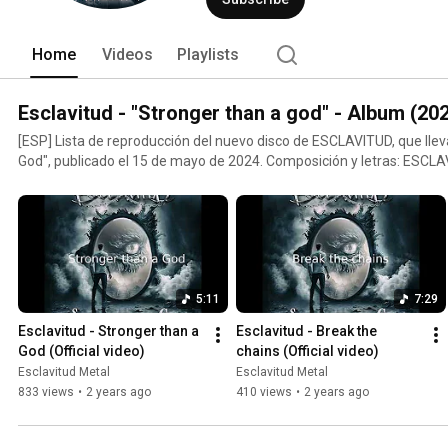
Home
Videos
Playlists
Esclavitud - "Stronger than a god" - Album (20
[ESP] Lista de reproducción del nuevo disco de ESCLAVITUD, que lleva
God", publicado el 15 de mayo de 2024. Composición y letras: ESCL
y Estudios Guamasa Mezcla: Pete Newdeck Masterización: Harry Hess [ENG] Playlist extrac
from new ESCLAVITUD album, titled "Stronger than a God", released
Composition and lyrics: ESCLAVITUD Recorded at DC Estudio and Es
Newdeck Mastering: Harry Hess Síguenos / Follow us: Web oficial / offical website:
https://www.esclavitudmetal.es Facebook: https://www.facebook.c
Instagram: https://www.instagram.com/esclavitudmetalofficial Twitt
5:11
7:29
https://twitter.com/ESCLAVITUDMETAL YouTube: https://www.you
Esclavitud - Stronger than a 
Esclavitud - Break the 
God (Official video)
chains (Official video)
Esclavitud Metal
Esclavitud Metal
833 views
•
2 years ago
410 views
•
2 years ago