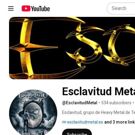
Esclavitud Met
@EsclavitudMetal
•
534 subscribers
•
Esclavitud, grupo de Heavy Metal de Te
www.esclavitudmetal.es 
esclavitudmetal.es
and 3 more lin
Subscribe