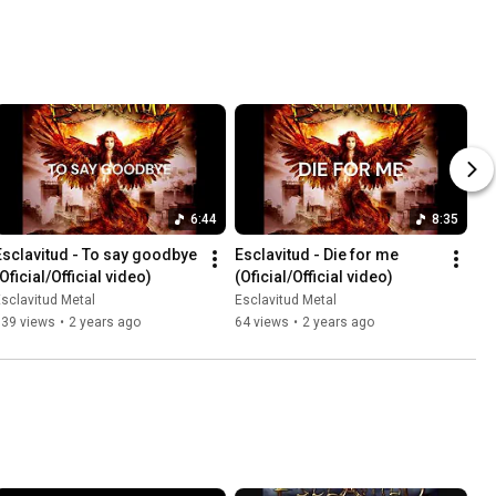
6:44
8:35
Esclavitud - To say goodbye 
Esclavitud - Die for me 
Oficial/Official video)
(Oficial/Official video)
sclavitud Metal
Esclavitud Metal
139 views
•
2 years ago
64 views
•
2 years ago