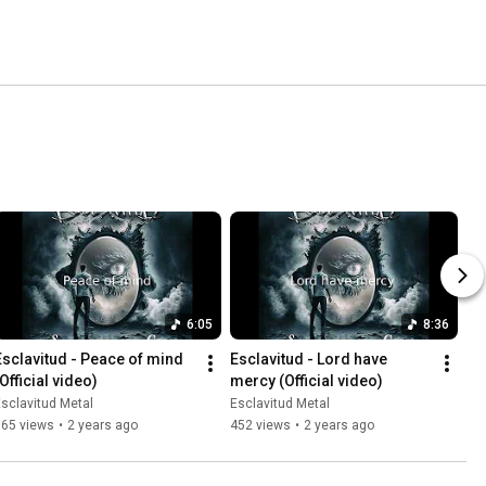
6:05
8:36
Esclavitud - Peace of mind 
Esclavitud - Lord have 
Official video)
mercy (Official video)
sclavitud Metal
Esclavitud Metal
165 views
•
2 years ago
452 views
•
2 years ago