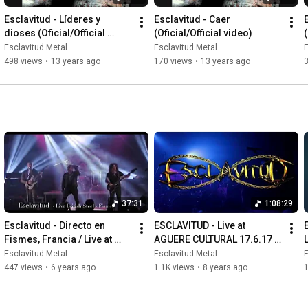
Esclavitud - Líderes y 
Esclavitud - Caer 
dioses (Oficial/Official 
(Oficial/Official video)
(
video)
Esclavitud Metal
Esclavitud Metal
E
498 views
•
13 years ago
170 views
•
13 years ago
37:31
1:08:29
Esclavitud - Directo en 
ESCLAVITUD - Live at 
Fismes, Francia / Live at 
AGUERE CULTURAL 17.6.17 - 
Fismes, France
[Full concert]
Esclavitud Metal
Esclavitud Metal
E
447 views
•
6 years ago
1.1K views
•
8 years ago