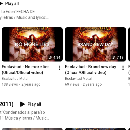
Play all
n' FECHA DE
nd mastering: DC Estudio.
y: Hiurma Delgado
er:
tube.com/@aibibadre Web
4:34
7:19
Esclavitud - No more lies 
Esclavitud - Brand new day 
(Oficial/Official video)
(Oficial/Official video)
(
Esclavitud Metal
Esclavitud Metal
E
138 views
•
2 years ago
69 views
•
2 years ago
(2011)
Play all
st 'Condenados al paraíso'
 Música y letras / Music
eris (Helloween) Grabado /
ado / Mastering: Charlie