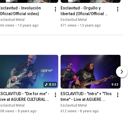
Esclavitud - Involución 
Esclavitud - Orgullo y 
Oficial/Official video)
libertad (Oficial/Official 
video)
sclavitud Metal
Esclavitud Metal
366 views
•
13 years ago
671 views
•
13 years ago
8:03
9:43
ESCLAVITUD - "Die for me" - 
ESCLAVITUD - "Intro" + "This 
Live at AGUERE CULTURAL 
time" - Live at AGUERE 
17.6.17
CULTURAL 17.6.17
sclavitud Metal
Esclavitud Metal
108 views
•
8 years ago
612 views
•
8 years ago