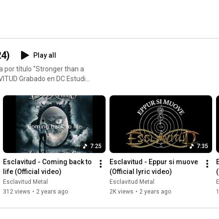
24)
Play all
 por título "Stronger than a
AVITUD Grabado en DC Estudio
ted
 on May 15th 2024.
tudios Guamasa Mixing: Pete
om/ESCLAVITUD.Oficial
er:
7:25
7:35
tube.com/@aibibadre
Esclavitud - Coming back to 
Esclavitud - Eppur si muove 
life (Official video)
(Official lyric video)
(
Esclavitud Metal
Esclavitud Metal
E
312 views
•
2 years ago
2K views
•
2 years ago