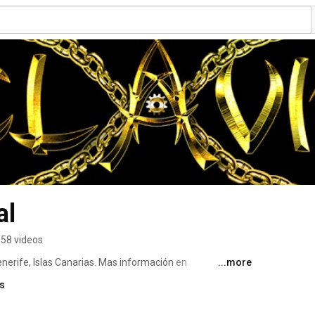
al
58 videos
nerife, Islas Canarias. Mas información en 
...more
ks