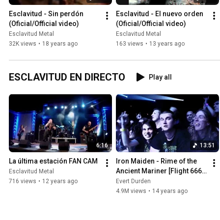
Esclavitud - Sin perdón 
Esclavitud - El nuevo orden 
(Oficial/Official video)
(Oficial/Official video)
Esclavitud Metal
Esclavitud Metal
32K views
•
18 years ago
163 views
•
13 years ago
ESCLAVITUD EN DIRECTO
Play all
6:16
13:51
La última estación FAN CAM
Iron Maiden - Rime of the 
Ancient Mariner [Flight 666 
Esclavitud Metal
DVD] HD
716 views
•
12 years ago
Evert Durden
4.9M views
•
14 years ago