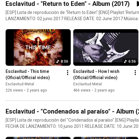
Esclavitud - "Return to Eden" - Album (2017)
[ESP] Lista de reproducción de "Return to Eden" [ENG] Playlist 'Return to Ede
LANZAMIENTO: 02 junio 2017 RELEASE DATE: 02 June 2017 Música y letras / Music and lyrics:
ESCLAVITUD Grabado, mezclado y masterizado / Recorded, mixing a
Portada, arte gráfico y fotografía / Artwork, layout and photograph
(@HiurmaPhoto). Síguenos / Follow us: Facebook: https://www.facebook.com/ESCLAVITUD.Oficial
Instagram: https://www.instagram.com/esclavitudmetalofficial Twitt
https://twitter.com/ESCLAVITUDMETAL YouTube: https://www.you
oficial / offical website: https://www.esclavitudmetal.es
8:06
6:56
Esclavitud - This time 
Esclavitud - How I wish 
(Oficial/Official video)
(Oficial/Official video)
Esclavitud Metal
Esclavitud Metal
226 views
•
2 years ago
466 views
•
2 years ago
Esclavitud - "Condenados al paraíso" - Album 
[ESP] Lista de reproducción del "Condenados al paraíso" [ENG] Playli
FECHA DE LANZAMIENTO: 10 junio 2011 RELEASE DATE: 10 June 2011
and lyrics: ESCLAVITUD Producido / Produced: ESCLAVITUD & Andi D
Recorded: Estudios Mi Sueño Mezclado / Mixing: Andy Deris Masteriz