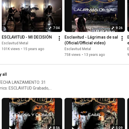
 photography: Enrique López
er:
tube.com/@aibibadre Web
7:04
9:26
ESCLAVITUD - MI DECISIÓN
Esclavitud - Lágrimas de sal 
(Oficial/Official video)
e
Esclavitud Metal
101K views
•
15 years ago
Esclavitud Metal
E
758 views
•
13 years ago
9
y all
lyrics: ESCLAVITUD Grabado,
tal Portada y arte gráfico /
Photography: Jamie Polo
TUD.Oficial Instagram:
tube.com/@aibibadre Web
8:56
5:09