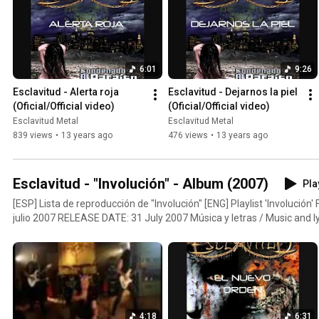
Bauerfeind Portada, arte gráfico y fotografía / Artwork, layout and
"Quique" Síguenos / Follow us: Facebook: https://www.facebook.com/ESCLAVITUD.Oficial
Instagram: https://www.instagram.com/esclavitudmetalofficial Twitt
https://twitter.com/ESCLAVITUDMETAL YouTube: https://www.you
6:01
9:26
oficial / offical website: https://www.esclavitudmetal.es
Esclavitud - Alerta roja 
Esclavitud - Dejarnos la piel 
(Oficial/Official video)
(Oficial/Official video)
Esclavitud Metal
Esclavitud Metal
839 views
•
13 years ago
476 views
•
13 years ago
Esclavitud - "Involución" - Album (2007)
Pla
[ESP] Lista de reproducción de "Involución" [ENG] Playlist 'Involución' FECHA LANZAMIENTO: 31
julio 2007 RELEASE DATE: 31 July 2007 Música y letras / Music and 
mezclado y masterizado / Recorded, mixing and mastering: Arena Digi
Artwork and layout: C. A. Ferrero "Atlante BlackHeart" Fotografía / 
Síguenos / Follow us: Facebook: https://www.facebook.com/ESCLAVI
https://www.instagram.com/esclavitudmetalofficial Twitter:
https://twitter.com/ESCLAVITUDMETAL YouTube: https://www.you
oficial / offical website: https://www.esclavitudmetal.es
4:18
6:31