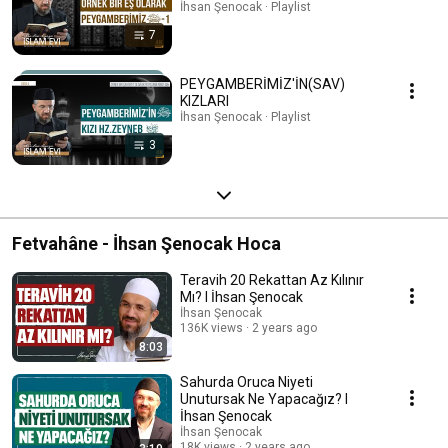
İhsan Şenocak · Playlist
7
PEYGAMBERİMİZ'İN(SAV)
KIZLARI
İhsan Şenocak · Playlist
3
Fetvahâne - İhsan Şenocak Hoca
Teravih 20 Rekattan Az Kılınır
Mı? l İhsan Şenocak
İhsan Şenocak
136K views
2 years ago
8:03
Sahurda Oruca Niyeti
Unutursak Ne Yapacağız? l
İhsan Şenocak
İhsan Şenocak
18K views
2 years ago