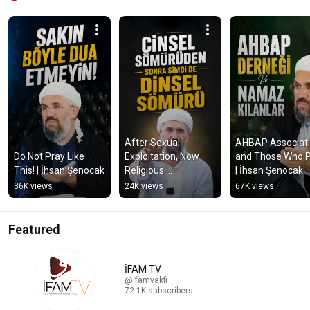
After Sexual 
AHBAP Associati
Do Not Pray Like 
Exploitation, Now 
and Those Who P
This! | İhsan Şenocak
Religious 
| İhsan Şenocak
Exploitation | İhsan 
36K views
24K views
67K views
Şenocak
Featured
İFAM TV
@ifamvakfi
72.1K subscribers