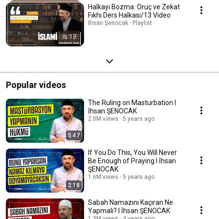
Halkayı Bozma: Oruç ve Zekat
Fıkhı Ders Halkası/13 Video
İhsan Şenocak · Playlist
13
Popular videos
The Ruling on Masturbation I
İhsan ŞENOCAK
2.5M views
5 years ago
5:47
If You Do This, You Will Never
Be Enough of Praying I İhsan
ŞENOCAK
1.6M views
5 years ago
2:18
Sabah Namazını Kaçıran Ne
Yapmalı? I İhsan ŞENOCAK
1.3M views
4 years ago