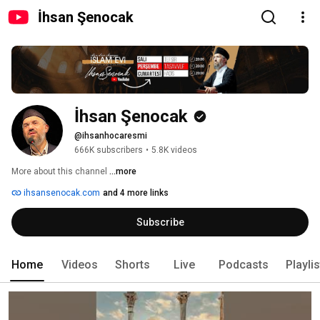
İhsan Şenocak
İhsan Şenocak
@ihsanhocaresmi
666K subscribers
•
5.8K videos
More about this channel
...more
ihsansenocak.com
and 4 more links
Subscribe
Home
Videos
Shorts
Live
Podcasts
Playli