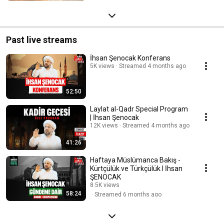
Past live streams
İhsan Şenocak Konferans
5K views
Streamed 4 months ago
52:50
Laylat al-Qadr Special Program
| İhsan Şenocak
12K views
Streamed 4 months ago
41:26
Haftaya Müslümanca Bakış -
Kürtçülük ve Türkçülük l İhsan
ŞENOCAK
8.5K views
58:24
Streamed 6 months ago