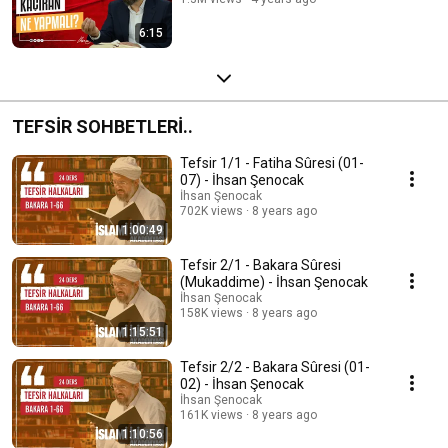
6:15
TEFSİR SOHBETLERİ..
Tefsir 1/1 - Fatiha Sûresi (01-
07) - İhsan Şenocak
İhsan Şenocak
702K views
8 years ago
1:00:49
Tefsir 2/1 - Bakara Sûresi
(Mukaddime) - İhsan Şenocak
İhsan Şenocak
158K views
8 years ago
1:15:51
Tefsir 2/2 - Bakara Sûresi (01-
02) - İhsan Şenocak
İhsan Şenocak
161K views
8 years ago
1:10:56