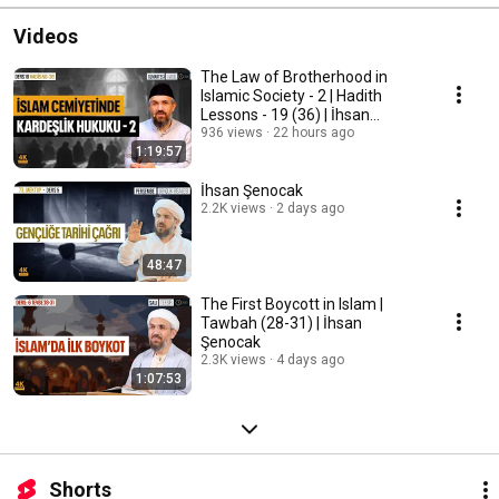
Videos
The Law of Brotherhood in
Islamic Society - 2 | Hadith
Lessons - 19 (36) | İhsan
Şenocak
936 views
22 hours ago
1:19:57
İhsan Şenocak
2.2K views
2 days ago
48:47
The First Boycott in Islam |
Tawbah (28-31) | İhsan
Şenocak
2.3K views
4 days ago
1:07:53
Shorts