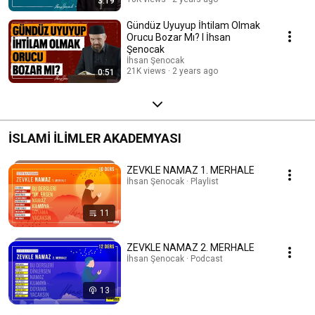
3:19
Gündüz Uyuyup İhtilam Olmak
Orucu Bozar Mı? l İhsan
Şenocak
İhsan Şenocak
21K views
2 years ago
0:51
İSLAMİ İLİMLER AKADEMYASI
ZEVKLE NAMAZ 1. MERHALE
İhsan Şenocak · Playlist
11
ZEVKLE NAMAZ 2. MERHALE
İhsan Şenocak · Podcast
13