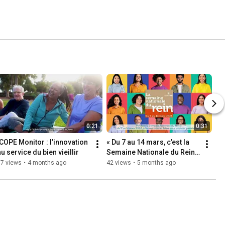
0:21
0:31
ICOPE Monitor : l’innovation 
« Du 7 au 14 mars, c’est la 
au service du bien vieillir
Semaine Nationale du Rein ! 
» - Spot 30 secondes
57 views
•
4 months ago
42 views
•
5 months ago