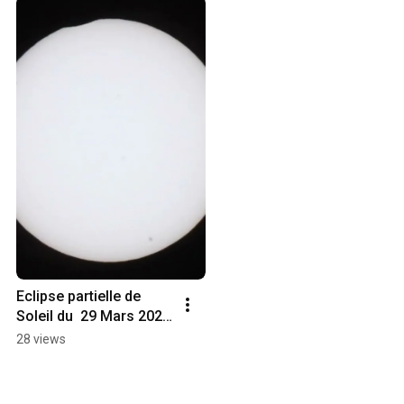
Eclipse partielle de 
Soleil du  29 Mars 2025 
- Time laps
28 views