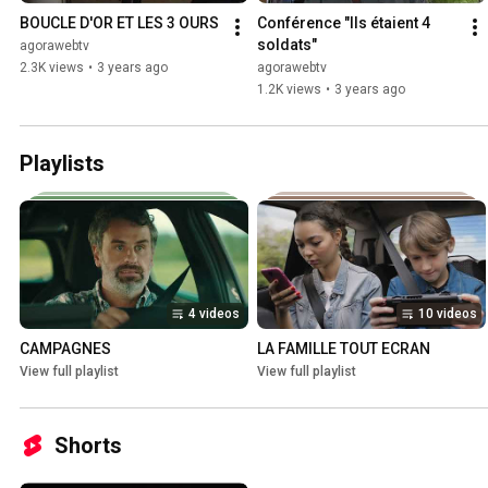
BOUCLE D'OR ET LES 3 OURS
Conférence "Ils étaient 4 
soldats"
agorawebtv
2.3K views
•
3 years ago
agorawebtv
1.2K views
•
3 years ago
Playlists
4 videos
10 videos
CAMPAGNES
LA FAMILLE TOUT ECRAN
View full playlist
View full playlist
Shorts