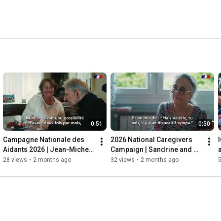
0:51
0:50
Campagne Nationale des 
2026 National Caregivers 
Aidants 2026 | Jean-Michel 
Campaign | Sandrine and 
et Jeanine témoignent
Valérie share their stories
28 views
•
2 months ago
32 views
•
2 months ago