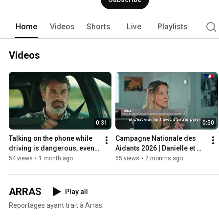
Home
Videos
Shorts
Live
Playlists
Videos
0:31
0:50
Talking on the phone while 
Campagne Nationale des 
driving is dangerous, even 
Aidants 2026 | Danielle et 
with a hands-free kit!
Alice témoignent
54 views
•
1 month ago
65 views
•
2 months ago
ARRAS
Play all
Reportages ayant trait à Arras.