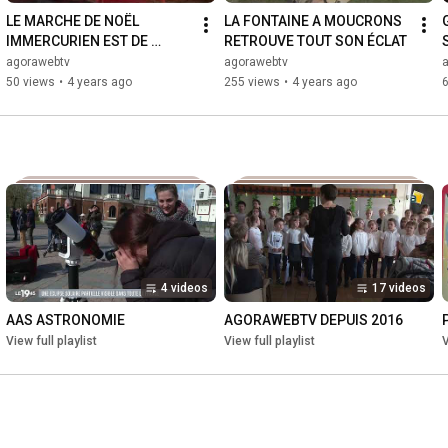
LE MARCHE DE NOËL 
LA FONTAINE A MOUCRONS 
IMMERCURIEN EST DE 
RETROUVE TOUT SON ÉCLAT
RETOUR
agorawebtv
agorawebtv
50 views
•
4 years ago
255 views
•
4 years ago
4 videos
17 videos
AAS ASTRONOMIE
AGORAWEBTV DEPUIS 2016
View full playlist
View full playlist
V