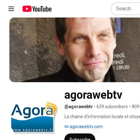
agorawebtv
@agorawebtv
•
639 subscribers
•
809
La chaine d'information locale et cito
agorawebtv.com
Subscribe