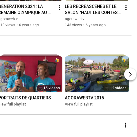
GENERATION 2024 : LA 
LES RECREASCENES ET LE 
SEMAINE OLYMPIQUE AU 
SALON "HAUT LES CONTES" 
COLLÈGE VERLAINE AVEC 
A SAINT-LAURENT-BLANGY
agorawebtv
agorawebtv
L'ASL CANOË-KAYAK GRAND 
613 views
•
6 years ago
143 views
•
6 years ago
ARRAS
15 videos
12 videos
PORTRAITS DE QUARTIERS
AGORAWEBTV 2015
iew full playlist
View full playlist