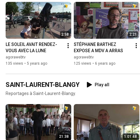
2:58
2:21
LE SOLEIL AVAIT RENDEZ-
STÉPHANE BARTHEZ 
VOUS AVEC LA LUNE
EXPOSE A MDV A ARRAS
agorawebtv
agorawebtv
135 views
•
5 years ago
125 views
•
6 years ago
SAINT-LAURENT-BLANGY
Play all
Reportages à Saint-Laurent-Blangy.
21:38
1:01:48