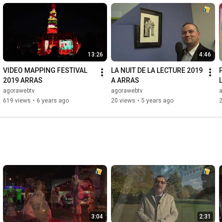
13:26
4:46
VIDEO MAPPING FESTIVAL 
LA NUIT DE LA LECTURE 2019 
2019 ARRAS
A ARRAS
agorawebtv
agorawebtv
619 views
•
6 years ago
20 views
•
5 years ago
3:04
2:31