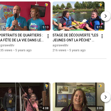
5:13
9:11
PORTRAITS DE QUARTIERS : 
STAGE DE DÉCOUVERTE "LES 
LA FÊTE DE LA VIE DANS LES 
JEUNES ONT LA PÊCHE" 
QUARTIERS ARRAS SUD
AVEC L'ASL CANOÉ KAYAK DE 
agorawebtv
agorawebtv
SAINT-LAURENT-BLANGY
235 views
•
5 years ago
216 views
•
5 years ago
4:08
3:03