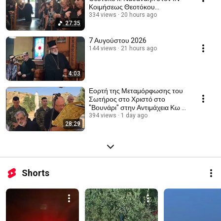
Κοιμήσεως Θεοτόκου
Αντιμάχειας
334 views
20 hours ago
27:35
7 Αυγούστου 2026
144 views
21 hours ago
4:03
Εορτή της Μεταμόρφωσης του
Σωτήρος στο Χριστό στο
"Βουνάρι" στην Αντιμάχεια Κω κ.
Ναθαναήλ
394 views
1 day ago
28:29
Shorts