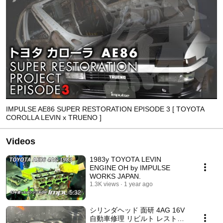
IMPULSE AE86 SUPER RESTORATION EPISODE 3 [ TOYOTA
COROLLA LEVIN x TRUENO ]
Videos
1983y TOYOTA LEVIN
ENGINE OH by IMPULSE
WORKS JAPAN.
1.3K views
1 year ago
5:32
シリンダヘッド 面研 4AG 16V
自動車修理 リビルト レストア