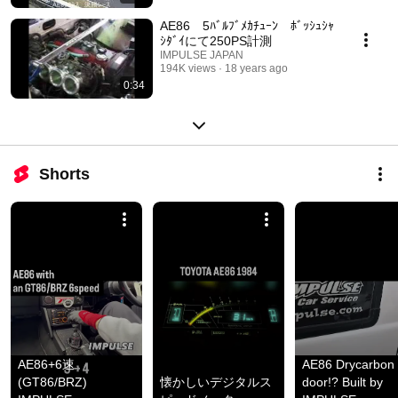
AE86 5ﾊﾞﾙﾌﾞﾒｶﾁｭｰﾝ ﾎﾞｯｼｭｼｬ
ｼﾀﾞｲにて250PS計測
IMPULSE JAPAN
194K views
18 years ago
0:34
Shorts
AE86+6速
AE86 Drycarbon 
(GT86/BRZ) 
懐かしいデジタルス
door!? Built by 