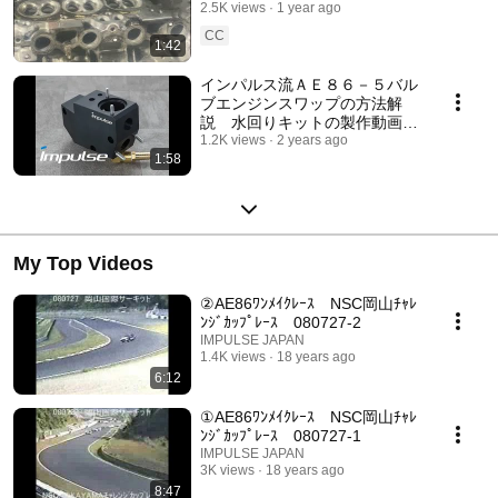
インパルス 神戸
2.5K views
1 year ago
CC
1:42
インパルス流ＡＥ８６－５バル
ブエンジンスワップの方法解
説 水回りキットの製作動画
（ショート）
1.2K views
2 years ago
1:58
My Top Videos
②AE86ﾜﾝﾒｲｸﾚｰｽ NSC岡山ﾁｬﾚ
ﾝｼﾞｶｯﾌﾟﾚｰｽ 080727-2
IMPULSE JAPAN
1.4K views
18 years ago
6:12
①AE86ﾜﾝﾒｲｸﾚｰｽ NSC岡山ﾁｬﾚ
ﾝｼﾞｶｯﾌﾟﾚｰｽ 080727-1
IMPULSE JAPAN
3K views
18 years ago
8:47