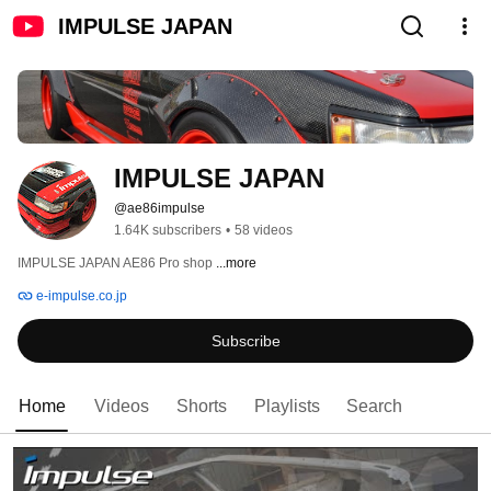
IMPULSE JAPAN
IMPULSE JAPAN
@ae86impulse
1.64K subscribers
•
58 videos
IMPULSE JAPAN AE86 Pro shop 
...more
e-impulse.co.jp
Subscribe
Home
Videos
Shorts
Playlists
Search