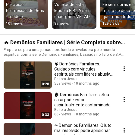
Preciosas 
Você pode estar 
Fé sem obras é co
Promessas de Deus 
lendo a BÍBLIA sem 
morta - o desafio 
- modelo 
enxergar a METADE 
que muda tudo #
Camponesa  
da cena… 
#desafio
101 views
89 views
129 views
#editorajesus 
#segredosjudaicos
#deustemumapalav
rapravoce
🔥 Demônios Familiares | Série Completa sobre
Libertação Espiritual Baseada no Livro de S.V.
Prepare-se para uma jornada profunda e reveladora pelo mundo
espiritual com a série Demônios Familiares, baseada no livro de S.V.
Milton | Editora Jesus
Milton. Descubra como forças espirituais atuam silenciosamente dentro
🧠 Demônios Familiares:
das famílias, causando doenças, ruína emocional, conflitos e destruição
de lares — tudo isso à luz da Bíblia. 📘 Cada episódio revela verdades
Cuidado com vínculos
ocultas, com explicações práticas e autoridade espiritual para você
espirituais com líderes abusivos
discernir, resistir e se libertar dessas influências invisíveis. 👉 O que você
#editorajesus
Editora Jesus
vai encontrar nesta playlist: O que são demônios familiares e como eles
559 views
10 months ago
0:28
agem Heranças espirituais e maldições geracionais Como discernir
ataques espirituais dentro da família Práticas bíblicas para libertação real
🏠 Demônios Familiares: Sua
e duradoura Ensinos acessíveis com linguagem clara e direta Assista na
casa pode estar
sequência e receba ferramentas espirituais para proteger sua casa, sua
espiritualmente contaminada
mente e sua família. 📖 Baseado no livro: “Demônios Familiares – A
#editorajesus
Editora Jesus
Realidade do Mundo Espiritual e as Armas para a Vitória”
667 views
10 months ago
0:33
#DemôniosFamiliares #LibertaçãoEspiritual #Cristianismo
#MundoEspiritual #SVMilton
⚰️ Demônios Familiares: O luto
mal resolvido pode aprisionar