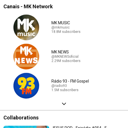
Canais - MK Network
MK MUSIC
@mkmusic
18.8M subscribers
MK NEWS
@MKNEWSoficial
2.29M subscribers
Rádio 93 - FM Gospel
@radio93
1.5M subscribers
Collaborations
JESUS POD - Episódio #054 - E