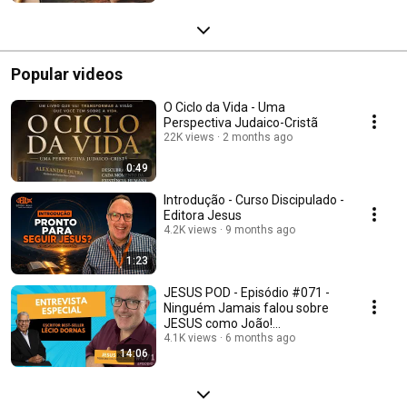
Popular videos
O Ciclo da Vida - Uma
Perspectiva Judaico-Cristã
22K views
2 months ago
0:49
Introdução - Curso Discipulado -
Editora Jesus
4.2K views
9 months ago
1:23
JESUS POD - Episódio #071 -
Ninguém Jamais falou sobre
JESUS como João!
#editorajesus #entrevista
4.1K views
6 months ago
14:06