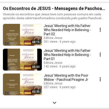
Os Encontros de JESUS - Mensagens de Paschoal
Piragine Jr
Vivencie os encontros que Jesus teve com pessoas comuns em cada
episódio desta série transformadora conduzida pelo pastor Paschoal
Piragine Jr. Encontros que mudaram destinos, restauraram vidas e
Jesus' Meeting with His Father
revelaram o coração do Salvador. Prepare-se para mergulhar nas
Escrituras com profundidade, aplicação prática e uma sensibilidade
Who Needed Help in Believing -
espiritual que vai tocar sua alma.Ouça e compartilhe. Porque cada
Part 02
encontro com Jesus tem o poder de mudar tudo.#PaschoalPiragine
Editora Jesus
#PodcastCristão #OsEncontrosDeJesus #JesusTransformaVidas
261 views
6 years ago
48:15
#PalavraQueAlimenta #EncontrosComJesus #FéQueInspira
#PregaçãoEvangelica #ReflexãoBíblica #PodcastGospel #EstudoBíblico
Jesus' Meeting with His Father
#VidaComPropósito #EvangelhoTransformador #JesusÉACura
Who Needed Help in Believing -
#SérieCristã #CanalCristão #DeusFalaComigo #PodcastDeFé
Part 01
#CristianismoAutêntico #DevocionalDiário
Editora Jesus
142 views
6 years ago
45:40
Jesus' Meeting with the Poor
Widow - Paschoal Piragine Jr
Editora Jesus
227 views
6 years ago
43:35