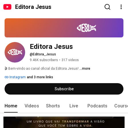
Editora Jesus
Editora Jesus
@Editora_Jesus
9.46K subscribers
•
317 videos
🎬 Bem-vindo ao canal oficial da Editora Jesus! 
...more
Instagram
and 3 more links
Subscribe
Home
Videos
Shorts
Live
Podcasts
Cours