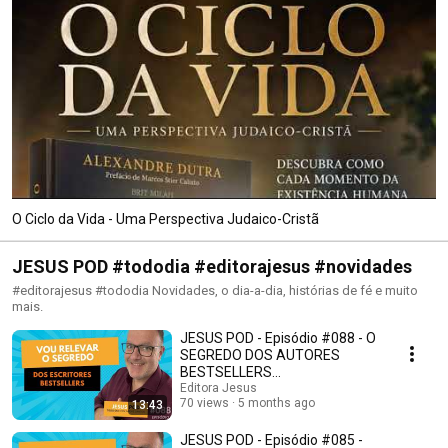
O Ciclo da Vida - Uma Perspectiva Judaico-Cristã
JESUS POD #tododia #editorajesus #novidades
#editorajesus #tododia Novidades, o dia-a-dia, histórias de fé e muito
mais.
JESUS POD - Episódio #088 - O
SEGREDO DOS AUTORES
BESTSELLERS
#autoresbestsellers
Editora Jesus
70 views
5 months ago
13:43
#podcastcristao
JESUS POD - Episódio #085 -