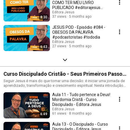
COMO TER MEU LIVRO
PUBLICADO #editorajesus
#podcastcristao
Editora Jesus
37 views
5 months ago
8:30
JESUS POD - Episódio #084 -
OBESOS DA PALAVRA
#podcastcristao #tododia
Editora Jesus
27 views
5 months ago
6:43
Curso Discipulado Cristão - Seus Primeiros Passos
Na Fé com Cristo
Seguir Jesus é mais do que tomar uma decisão: é iniciar uma jornada de
aprendizado, transformação e crescimento espiritual. Nesta introdução
ao Curso Discipulado Cristão, você conhecerá a proposta desta
Aula 11 - Tudo pertence a Deus!
caminhada e compreenderá por que o discipulado é essencial para
construir uma fé firme, consciente e fundamentada na Palavra de Deus.
Mordomia Cristã - Curso
Ao longo de 13 aulas curtas, práticas e transformadoras, você aprenderá
Discipulado - Editora Jesus
os principais fundamentos da fé cristã e encontrará orientação para
Editora Jesus
desenvolver seu relacionamento com Deus, compreender melhor a Bíblia
61 views
8 months ago
6:49
e viver como verdadeiro discípulo de Jesus. Este curso é indicado tanto
para quem está dando os primeiros passos na fé quanto para quem
Aula 13 - O Discipulado - Curso
deseja fortalecer suas convicções e recomeçar sua caminhada com
Discipulado - Editora Jesus