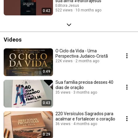
sua alma #editorajesus
Editora Jesus
522 views
10 months ago
0:42
Videos
O Ciclo da Vida - Uma
Perspectiva Judaico-Cristã
22K views
2 months ago
0:49
Sua família precisa desses 40
dias de oração
35 views
3 months ago
0:43
220 Versículos Sagrados para
acalmar e fortalecer o coração
36 views
4 months ago
0:29