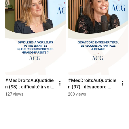
#MesDroitsAuQuotidie
#MesDroitsAuQuotidie
n (98) : difficulté à voir 
n (97) : désaccord 
ses petits-enfants
entre héritiers, le 
127 views
200 views
partage judiciaire