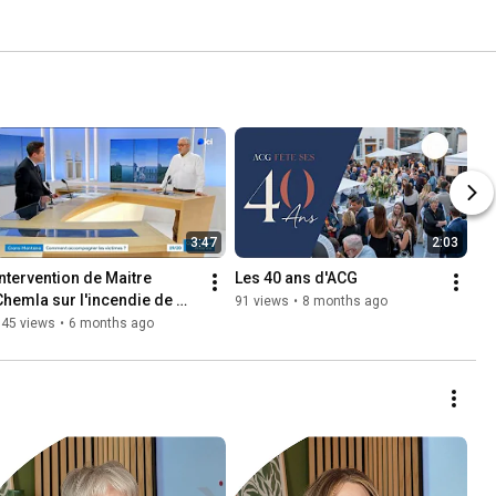
3:47
2:03
Intervention de Maitre 
Les 40 ans d'ACG
Chemla sur l'incendie de 
91 views
•
8 months ago
Crans-Montana pour Ici 
145 views
•
6 months ago
19/20 Champagne-Ardenne