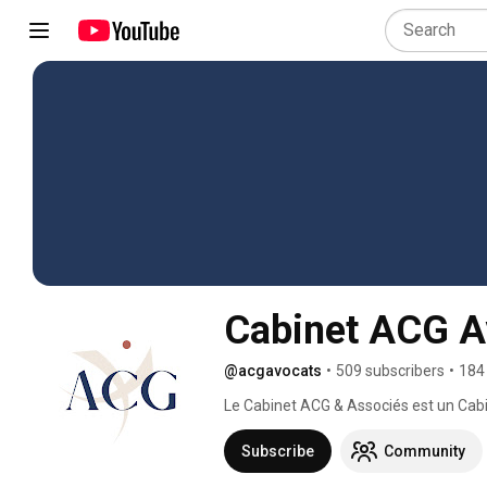
Cabinet ACG A
@acgavocats
•
509 subscribers
•
184
Le Cabinet ACG & Associés est un Cab
Ardenne (Reims, Châlons, Troyes, Vitry
Subscribe
Community