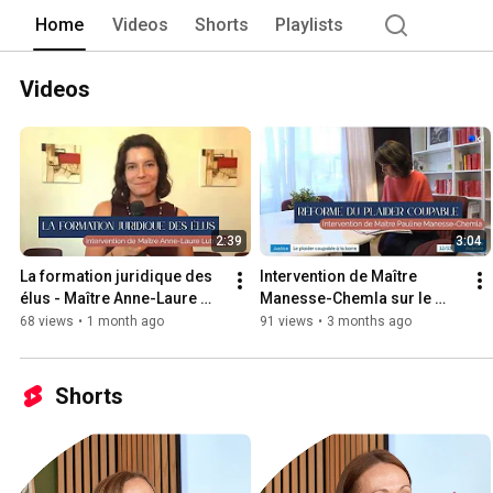
Home
Videos
Shorts
Playlists
Videos
2:39
3:04
La formation juridique des 
Intervention de Maître 
élus - Maître Anne-Laure 
Manesse-Chemla sur le 
Lutringer
plaider coupable
68 views
•
1 month ago
91 views
•
3 months ago
Shorts