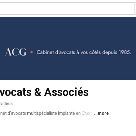
vocats & Associés
 videos
inet d'avocats multispécialiste implanté en Champagne 
...more
-le-François, Ste Ménehould) et à Paris. 