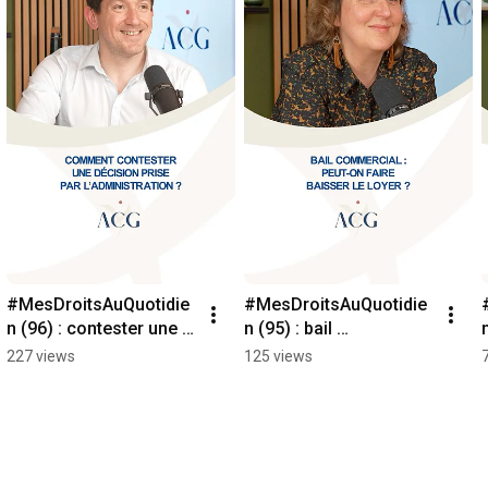
#MesDroitsAuQuotidie
#MesDroitsAuQuotidie
n (96) : contester une 
n (95) : bail 
décision de 
commercial, peut-on 
227 views
125 views
l'administration
faire baisser le loyer ?