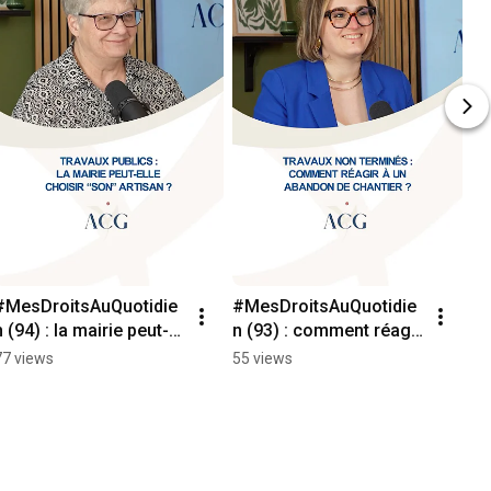
#MesDroitsAuQuotidie
#MesDroitsAuQuotidie
n (94) : la mairie peut-
n (93) : comment réagir 
elle choisir son artisan 
à un abandon de 
77 views
55 views
?
chantier ?