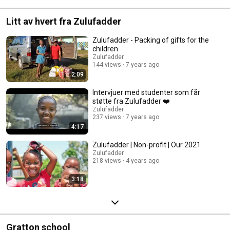
Litt av hvert fra Zulufadder
Zulufadder - Packing of gifts for the
children
Zulufadder
144 views
7 years ago
2:09
Intervjuer med studenter som får
støtte fra Zulufadder ❤️
Zulufadder
237 views
7 years ago
4:17
Zulufadder | Non-profit | Our 2021
Zulufadder
218 views
4 years ago
3:18
Gratton school