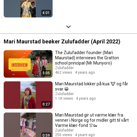
4:01
Mari Maurstad beøker Zulufadder (April 2022)
The Zulufadder founder (Mari
Maurstad) interviews the Gratton
school principal (Mr Munyoro)
Zulufadder
462 views
4 years ago
5:05
Mari Maurstad lokker på kua 🐮 og får
svar 😀
Zulufadder
1.1K views
4 years ago
0:27
Mari Maurstad gir ut varme klær fra
venner i Norge og for midler gitt til vårt
Varme klær-fond 👚👟
Zulufadder
256 views
4 years ago
0:59