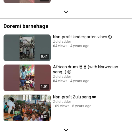
Doremi barnehage
Non-profit kindergarten vibes 💞
Zulufadder
64 views
4 years ago
0:41
African drum 🪘🪘 (with Norwegian
song...) 😍
Zulufadder
84 views
4 years ago
1:01
Non-profit Zulu song ❤️
Zulufadder
169 views
8 years ago
0:31