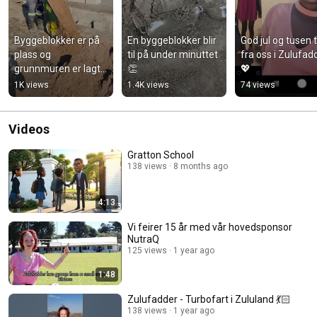
Byggeblokker er på 
En byggeblokker blir 
God jul og tusen t
plass og 
til på under minuttet 
fra oss i Zulufadd
grunnmuren er lagt 
👏
💖
🧱
1K views
1.4K views
74 views
Videos
Gratton School
138 views
8 months ago
4:13
Vi feirer 15 år med vår hovedsponsor
NutraQ
125 views
1 year ago
1:48
Zulufadder - Turbofart i Zululand 💃🏻
138 views
1 year ago