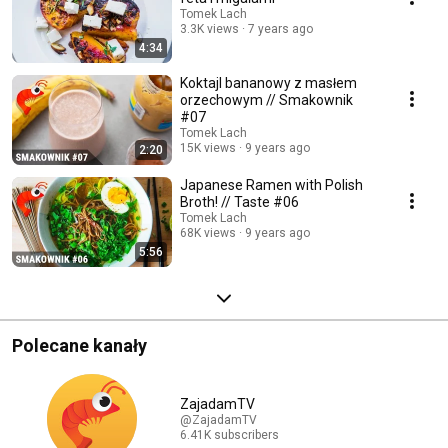
Tomek Lach
3.3K views
7 years ago
4:34
Koktajl bananowy z masłem
orzechowym // Smakownik
#07
Tomek Lach
15K views
9 years ago
2:20
Japanese Ramen with Polish
Broth! // Taste #06
Tomek Lach
68K views
9 years ago
5:56
Polecane kanały
ZajadamTV
@ZajadamTV
6.41K subscribers