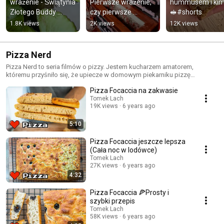
wrażenie - Świątynia 
Pierwsze wrażenie, 
hummusem i kimc
Złotego Buddy 
czy pierwsze 
🥪#shorts
#shorts
zderzenie #shorts
1.8K views
2K views
12K views
Pizza Nerd
Pizza Nerd to seria filmów o pizzy. Jestem kucharzem amatorem,
któremu przyśniło się, że upiecze w domowym piekarniku pizzę
doskonałą - jak z najlepszej włoskiej pizzerii. Czy to możliwe?
Pizza Focaccia na zakwasie
Przekonam się na własnej skórze próbując przygotować ciasto, sos,
wybierając najlepsze produkty i rozkminiając najlepsze ustawienia
Tomek Lach
19K views
6 years ago
piekarnika. :-)
5:10
Pizza Focaccia jeszcze lepsza
(Cała noc w lodówce)
Tomek Lach
27K views
6 years ago
4:32
Pizza Focaccia 🍕Prosty i
szybki przepis
Tomek Lach
58K views
6 years ago