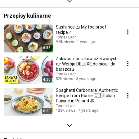
Przepisy kulinarne
Sushi rice 🍱 My foolproof
recipe ⭐️
Tomek Lach
9.9K views
1 year ago
6:58
Zakwas z buraków czerwonych
👉 Wersja DELUXE do picia i do
barszczu
Tomek Lach
52K views
3 years ago
4:36
Spaghetti Carbonara: Authentic
Recipe from Rome 🇮🇹 Italian
Cuisine in Poland 🍝
Tomek Lach
128K views
4 years ago
6:30