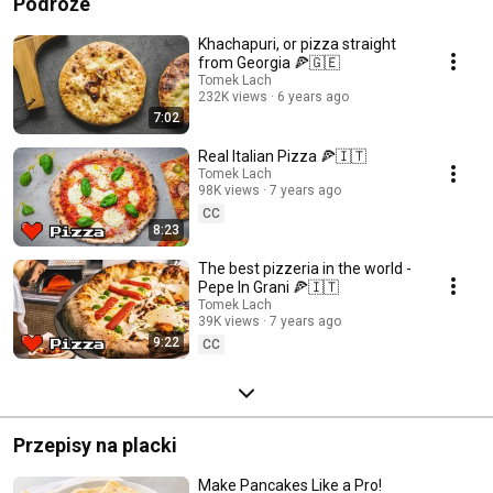
Podróże
Khachapuri, or pizza straight
from Georgia 🍕🇬🇪
Tomek Lach
232K views
6 years ago
7:02
Real Italian Pizza 🍕🇮🇹
Tomek Lach
98K views
7 years ago
CC
8:23
The best pizzeria in the world -
Pepe In Grani 🍕🇮🇹
Tomek Lach
39K views
7 years ago
9:22
CC
Przepisy na placki
Make Pancakes Like a Pro!