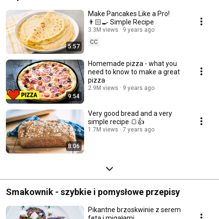
Make Pancakes Like a Pro!
👨🏻‍🍳 Simple Recipe
3.3M views
9 years ago
CC
5:57
Homemade pizza - what you
need to know to make a great
pizza
2.9M views
9 years ago
9:54
Very good bread and a very
simple recipe 🍞👍
1.7M views
7 years ago
8:06
Smakownik - szybkie i pomysłowe przepisy
Pikantne brzoskwinie z serem
feta i migałami