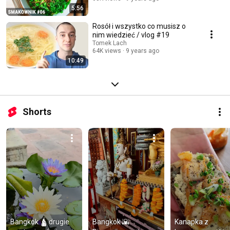
5:56
Rosół i wszystko co musisz o
nim wiedzieć / vlog #19
Tomek Lach
64K views
9 years ago
10:49
Shorts
Bangkok 🛕 drugie 
Bangkok 🌇 
Kanapka z 