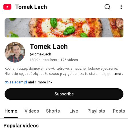
Tomek Lach
Tomek Lach
@TomekLach
183K subscribers
•
175 videos
Kocham pizzę, domowe nalewki, zdrowe, smaczne i kolorowe jedzenie. 
Nie lubię spędzać zbyt dużo czasu przy garach, za to staram się go 
...more
spędzać jak najwięcej przy pysznym jedzeniu i w towarzystwie ludzi, 
zajadam.pl
and 1 more link
których kocham i lubię. 
Subscribe
Home
Videos
Shorts
Live
Playlists
Posts
Popular videos