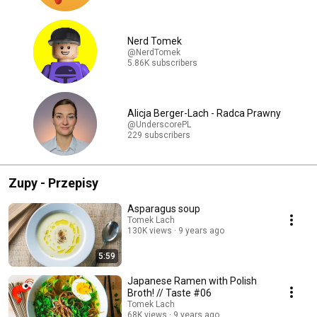
Nerd Tomek
@NerdTomek
5.86K subscribers
Alicja Berger-Lach - Radca Prawny
@UnderscorePL
229 subscribers
Zupy - Przepisy
Asparagus soup
Tomek Lach
130K views
9 years ago
5:59
Japanese Ramen with Polish
Broth! // Taste #06
Tomek Lach
68K views
9 years ago