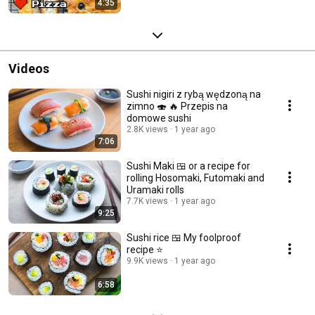
4:35
Videos
Sushi nigiri z rybą wędzoną na
zimno 🍣 🔥 Przepis na
domowe sushi
2.8K views
1 year ago
7:06
Sushi Maki 🍱 or a recipe for
rolling Hosomaki, Futomaki and
Uramaki rolls
7.7K views
1 year ago
9:25
Sushi rice 🍱 My foolproof
recipe ⭐️
9.9K views
1 year ago
6:58