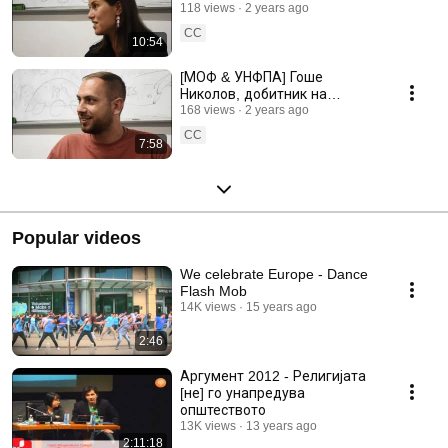
Наградата за младинско
118 views
2 years ago
учество 2023
CC
10:54
[МОФ & УНФПА] Гоше
Николов, добитник на
Наградата за младинско
168 views
2 years ago
учество во индивидуална
CC
7:58
категорија
Popular videos
We celebrate Europe - Dance
Flash Mob
14K views
15 years ago
2:46
Аргумент 2012 - Религијата
[не] го унапредува
општеството
13K views
13 years ago
2:11:18