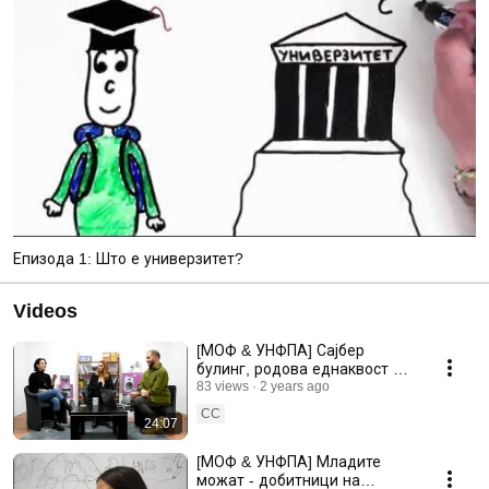
Епизода 1: Што е универзитет?
Videos
[МОФ & УНФПА] Сајбер
булинг, родова еднаквост и
градење доверба преку
83 views
2 years ago
конструктивни наративи
CC
24:07
[МОФ & УНФПА] Младите
можат - добитници на