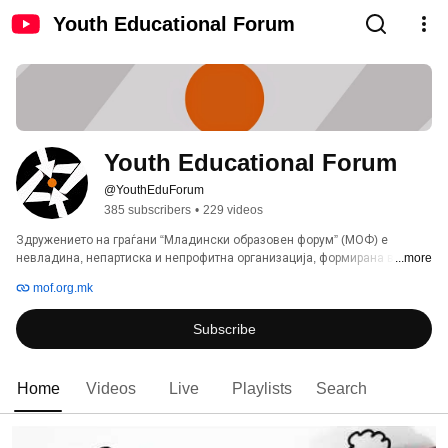
Youth Educational Forum
Youth Educational Forum
@YouthEduForum
385 subscribers
•
229 videos
Здружението на граѓани “Младински образовен форум” (МОФ) е 
невладина, непартиска и непрофитна организација, формирана во јуни 
...more
1999 година, под името Здружение на граѓани “Дебатери“. 
mof.org.mk
Subscribe
Home
Videos
Live
Playlists
Search