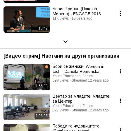
Борис Триван (Покојна
Милева) - ENGAGE 2013
11K views
13 years ago
18:42
[Видео стрим] Настани на други организации
Бори се женски: Women in
tech - Daniela Remenska
Youth Educational Forum
598 views
Streamed 12 years ago
1:55:33
Центар за младите, младите
за Центар
Youth Educational Forum
827 views
Streamed 12 years ago
1:26:25
Победи го чудовиштето!
[Слободен индекс]