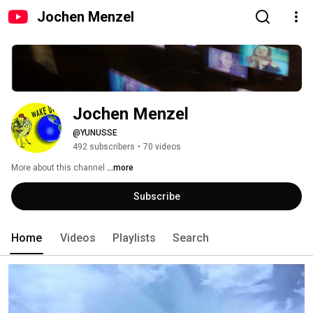
Jochen Menzel
Jochen Menzel
@YUNUSSE
492 subscribers
•
70 videos
More about this channel
...more
Subscribe
Home
Videos
Playlists
Search