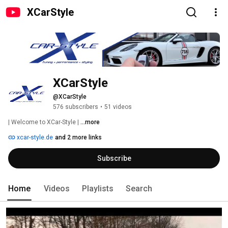
XCarStyle
XCarStyle
@XCarStyle
576 subscribers
•
51 videos
| Welcome to XCar-Style | 
...more
xcar-style.de
and 2 more links
Subscribe
Home
Videos
Playlists
Search