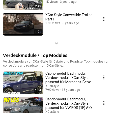
4-Series
1K views
3 years ago
2:40
XCar Style Convertible Trailer
Part1
1.3K views
5 years ago
1:01
Verdeckmodule / Top Modules
Verdeckmodule von XCar-Style für Cabrio und Roadster Top modules for
convertible and roadster from XCar-Style
https://www.dachmodule.de/verdeckmodule/
Cabriomodul, Dachmodul,
Verdeckmodul - XCar-Style
passend für Mercedes-Benz
SLK R170 Kombi-Modul
XCarStyle
79K views
15 years ago
1:54
Cabriomodul, Dachmodul,
Verdeckmodul - XCar-Style
passend für VW EOS (1F) AIO-
Modul
XCarStyle