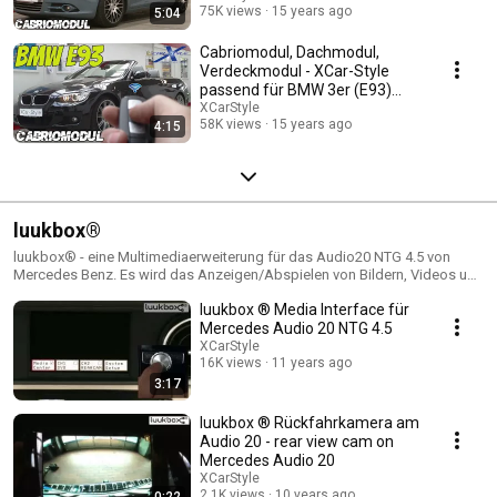
75K views
15 years ago
5:04
Cabriomodul, Dachmodul,
Verdeckmodul - XCar-Style
passend für BMW 3er (E93)
Cabrio AIO-Modul M3
XCarStyle
58K views
15 years ago
4:15
luukbox®
luukbox® - eine Multimediaerweiterung für das Audio20 NTG 4.5 von
Mercedes Benz. Es wird das Anzeigen/Abspielen von Bildern, Videos und
Musik, sowie der Anschluss einer Rückfahrkamera ermöglicht. luukbox®
luukbox ® Media Interface für
- a multimedia extension for the Audio20 NTG 4.5 from Mercedes Benz. It
enables the display / playback of pictures, videos and music, as well as
Mercedes Audio 20 NTG 4.5
the connection of a rear-view camera. https://www.luukbox.de/luukbox/
XCarStyle
https://www.dachmodule.de/luukbox/
16K views
11 years ago
3:17
luukbox ® Rückfahrkamera am
Audio 20 - rear view cam on
Mercedes Audio 20
XCarStyle
2.1K views
10 years ago
0:22