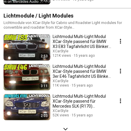
Lichtmodule / Light Modules
Lichtmodule von XCar-Style für Cabrio und Roadster Light modules for
convertible and roadster from XCar-Style
https://www.dachmodule.de/lichtmodule/
Lichtmodul Multi-Light Modul
XCar-Style passend für BMW
X3 E83 Tagfahrlicht US Blinker
Chirp
XCarStyle
121K views
15 years ago
2:53
Lichtmodul Multi-Light Modul
XCar-Style passend für BMW
3er E46 Tagfahrlicht US Blinker
Chirp
XCarStyle
11K views
15 years ago
3:11
Lichtmodul Multi-Light Modul
XCar-Style passend für
Mercedes SLK (R170)
Tagfahrlicht Chirp
XCarStyle
52K views
15 years ago
2:03