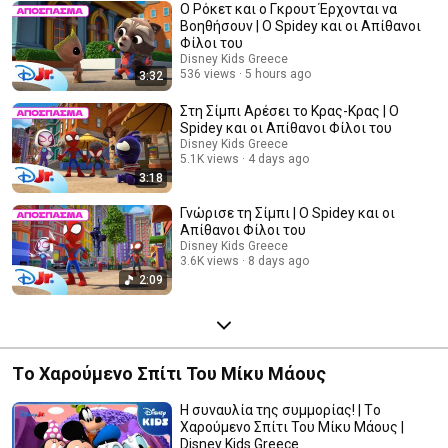
Ο Ρόκετ και ο Γκρουτ Έρχονται να
Βοηθήσουν | Ο Spidey και οι Απίθανοι
Φίλοι του
Disney Kids Greece
536 views
5 hours ago
3:32
Στη Σίμπι Αρέσει το Κρας-Κρας | Ο
Spidey και οι Απίθανοι Φίλοι του
Disney Kids Greece
5.1K views
4 days ago
3:18
Γνώρισε τη Σίμπι | Ο Spidey και οι
Απίθανοι Φίλοι του
Disney Kids Greece
3.6K views
8 days ago
2:09
Τo Χαρούμενο Σπίτι Του Μίκυ Μάους
Η συναυλία της συμμορίας! | Τo
Χαρούμενο Σπίτι Του Μίκυ Μάους |
Disney Kids Greece