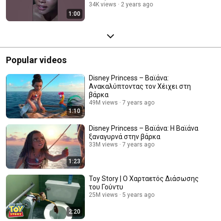
34K views
2 years ago
1:00
Popular videos
Disney Princess – Βαϊάνα:
Ανακαλύπτοντας τον Χέιχει στη
βάρκα
49M views
7 years ago
1:10
Disney Princess – Βαϊάνα: Η Βαϊάνα
ξαναγυρνά στην βάρκα
33M views
7 years ago
1:23
Toy Story | Ο Xαρταετός Διάσωσης
του Γούντυ
25M views
5 years ago
2:20