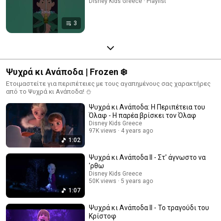
Disney Kids Greece · Playlist
3
Ψυχρά κι Ανάποδα | Frozen ❄️
Ετοιμαστείτε για περιπέτειες με τους αγαπημένους σας χαρακτήρες
από το Ψυχρά κι Ανάποδα! ⛄️
Ψυχρά κι Aνάποδα: Η Περιπέτεια του
Όλαφ - Η παρέα βρίσκει τον Όλαφ
Disney Kids Greece
97K views
4 years ago
1:02
Ψυχρά κι Ανάποδα ΙΙ - Στ' άγνωστο να
'ρθω
Disney Kids Greece
50K views
5 years ago
1:07
Ψυχρά κι Ανάποδα ΙΙ - Το τραγούδι του
Κρίστοφ