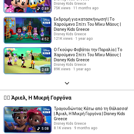
Disney Kids Greece
75K views
11 months ago
0:49
Εκδρομή για κατασκήνωση! | Τo
Χαρούμενο Σπίτι Του Μίκυ Μάους |
Disney Kids Greece
Disney Kids Greece
121K views
1 year ago
4:52
Ο Γκούφυ Φοβάται την Παραλία | Τo
Χαρούμενο Σπίτι Του Μίκυ Μάους |
Disney Kids Greece
Disney Kids Greece
89K views
1 year ago
2:48
🧜‍♀️ Άριελ, Η Μικρή Γοργόνα
Τραγουδώντας Κάτω από τη Θάλασσα!
| Άριελ, Η Μικρή Γοργόνα | Disney Kids
Greece
Disney Kids Greece
8.1K views
9 months ago
5:08