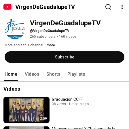
VirgenDeGuadalupeTV
VirgenDeGuadalupeTV
@VirgenDeGuadalupeTV
265 subscribers
•
160 videos
More about this channel
...more
Subscribe
Home
Videos
Shorts
Playlists
Videos
Graduación CCFF
38 views
1 month ago
2:09
Mención especial X Challenge de la