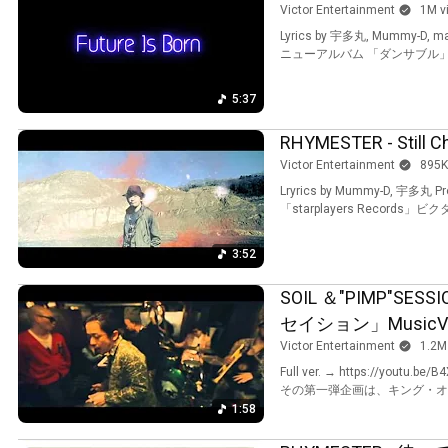
Victor Entertainment
1M v
Lyrics by 宇多丸, Mummy-D, ma
5:37
RHYMESTER - Still C
Victor Entertainment
895K
Lryrics by Mummy-D, 宇多丸 Produce
「starplayers Record
3:52
SOIL ＆"PIMP"SE
セイション」MusicVide
Victor Entertainment
1.2M
Full ver. → https://youtu.be/B4XMRovROsg 2013年、アニヴァーサリーイヤー迎えるSOIL&"PIMP"SESSIONS。
その第一弾企画は、キング・オブ
1:58