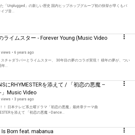
「Unplugged」の新しい歴史 国内ヒップホップグループ初の快挙が早くもパ
ライブ音...
ター - Forever Young (Music Video
 views
6 years ago
ャダラパーとライムスター、 30年目の夢のコラボ実現！ 積年の夢が、つい
...
SIONSにRHYMESTERを添えて / 「初恋の悪魔 –
l-」Music Video
 views
3 years ago
eaming！！ 日本テレビ系土曜ドラマ「初恋の悪魔」最終章テーマ曲
HYMESTERを添えて 「初恋の悪魔 –Dance...
Is Born feat. mabanua