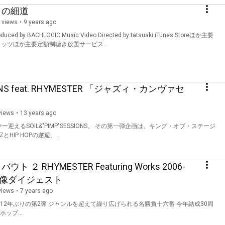
イクの細道
 views
9 years ago
y BACHLOGIC Music Video Directed by tatsuaki iTunes Storeほか主要
、dヒッツほか主要定額制聴き放題サービス...
SIONS feat. RHYMESTER 「ジャズィ・カンヴァセ
views
13 years ago
迎えるSOIL&"PIMP"SESSIONS。 その第一弾企画は、キング・オブ・ステージ
IP HOPの邂逅、...
ウト ２ RHYMESTER Featuring Works 2006-
映像ダイジェスト
views
7 years ago
ぶりの第2弾 ジャンルを超えて繰り広げられる名勝負十六番 今年結成30周
ップ...