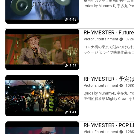
※当初のアップ動画の再生音量
Lyrics by Mummy-D, 宇多丸 Pro
4:43
RHYMESTER - Future
Victor Entertainment
372K
コロナ禍の東京で刻みつけられた
ッケージ化 ライブ映像作品＆
3:26
RHYMESTER - 予定は
Victor Entertainment
108K
Lyrics by Mummy-D, 宇多丸 Produced b
圧倒的解放感 Mighty Crow
1:41
RHYMESTER - POP LI
Victor Entertainment
128K