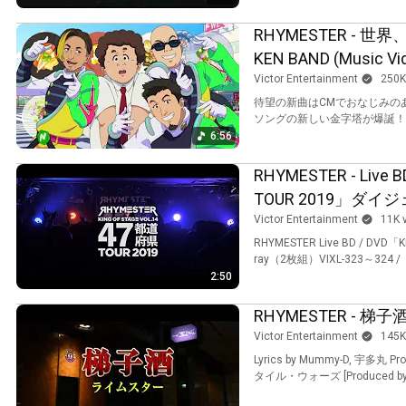
RHYMESTER - 世界、
KEN BAND (Music Vi
Victor Entertainment
250K
待望の新曲はCMでおなじみの
6:56
RHYMESTER - Live 
TOUR 2019」ダイ
Victor Entertainment
11K 
RHYMESTER Live BD / DVD「
ray（2枚組）VIXL-323～324 / 
2:50
RHYMESTER - 梯子酒 
Victor Entertainment
145K
Lyrics by Mummy-D, 宇多丸
タイル・ウォーズ [Produced by DJ W