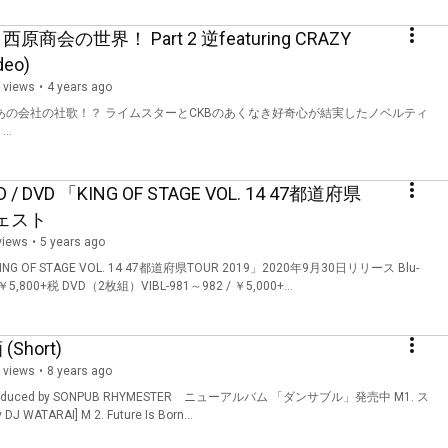
西原商会の世界！ Part 2 逆featuring CRAZY
deo)
 views
4 years ago
あの会社の社歌！？ ライムスターとCKBのあくなき好奇心が結実したノベルティ
ソングの新しい金字塔が爆誕！ ...
BD / DVD 「KING OF STAGE VOL. 14 47都道府県
ジェスト
views
5 years ago
KING OF STAGE VOL. 14 47都道府県TOUR 2019」2020年9月30日リリース Blu-
￥5,800+税 DVD（2枚組）VIBL-981～982 / ￥5,000+...
(Short)
 views
8 years ago
 Produced by SONPUB RHYMESTER ニューアルバム 「ダンサブル」発売中 M1. ス
ATARAI] M 2. Future Is Born...