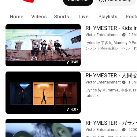
Home
Videos
Shorts
Live
Playlists
Post
RHYMESTER - Kids In
Victor Entertainment
2.3M
Lyrics by 宇多丸, Mummy-D Pr
ンメント移籍＆新レーベル「starpl
3:45
RHYMESTER - 人
Victor Entertainment
1.6M
Lryrics by Mummy-D, 宇多丸 Pro
tats
4:07
RHYMESTER - ガ
Victor Entertainment
620K