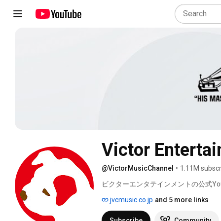
Victor Enterta
@VictorMusicChannel
•
1.11M subscr
ビクターエンタテインメントの公式You
jvcmusic.co.jp
and 5 more links
Subscribe
Community