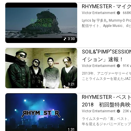
RHYMESTER - マ
Victor Entertainment
668K
Lyrics by 宇多丸, Mummy-D Produced b
配信サイト、Apple Music
3:30
SOIL&"PIMP"SES
イション」速報！
Victor Entertainment
91K 
2013年、アニヴァーサリーイヤー
ことライムスターを迎えたJAZZとH
3:21
RHYMESTER - ベストバ
2018 初回盤特典
Victor Entertainment
23K 
ライムスターの「裏」ベスト、12年
年を迎えるジャパニーズヒップホ
1:31