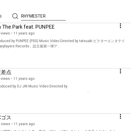
s
 The Park feat. PUNPEE
 views
11 years ago
oduced by PUNPEE (PSG) Music Video Directed by tatsuaki ビクターエンタテイ
ayers Records」設立後第一弾ア...
間交差点
 views
11 years ago
duced by DJ JIN Music Video Directed by
uaki ...
ラパゴス
 views
11 years ago