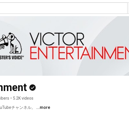
inment
ibers
•
5.2K videos
Tubeチャンネル。 
...more