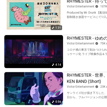
RHYMESTER - 待
Victor Entertainment
107K
Produced by Mr. Drunk 【配信情報】 iTunes Storeほか主要配信サイト、Apple Music、Spotify、dヒッツほか定
額制聴き放題サービスにて1/2よ
1:31
RHYMESTER - ゆめのし
Victor Entertainment
75K 
コロナ禍の東京で刻みつけられた
ッケージ化 ライブ映像作品＆
4:14
RHYMESTER - 世界、
KEN BAND (Short)
Victor Entertainment
23K 
サンライズ社が描き下ろした、フ
日から、フルバージョンの公開が
0:56