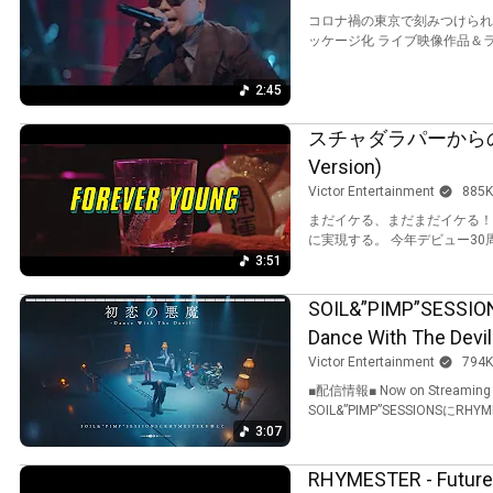
コロナ禍の東京で刻みつけられた
ッケージ化 ライブ映像作品＆
2:45
スチャダラパーからのライムス
Version)
Victor Entertainment
885K
まだイケる、まだまだイケる！ スチ
に実現する。 今年デビュー30周年
3:51
SOIL&”PIMP”SES
Dance With The Devi
Victor Entertainment
794K
■配信情報■ Now on Str
SOIL&”PIMP”SESSIONSにR
3:07
RHYMESTER - Future 