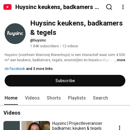
Huysinc keukens, badkamers &
tegels
Huysinc keukens, badkamers 
& tegels
@huysinc
1.84K subscribers
•
12 videos
Huysinc (voorheen Wanrooij Warenhuys) is een interactief waar ruim 4.500 
m² aan keukens, badkamers, tegels, woonstijlen en bouwkundige opties 
...more
samen komen. In de vier stijlgebieden en compleet aangeklede stijlhuizen 
Facebook
and 3 more links
vind je volop inspiratie. Laat je inspireren op onze site en in de showroom, 
we denken graag met je mee. 
Subscribe
Home
Videos
Shorts
Playlists
Search
Videos
Huysinc | Projectleverancier
badkamer, keuken & tegels