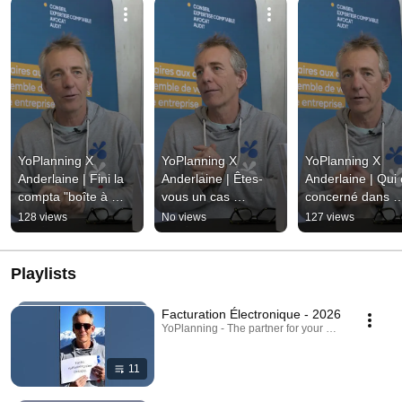
YoPlanning X 
YoPlanning X 
YoPlanning X 
Anderlaine | Fini la 
Anderlaine | Êtes-
Anderlaine | Qui e
compta "boîte à 
vous un cas 
concerné dans 
chaussures" ! 
particulier ?...partie 
l'outdoor ?...part
128 views
No views
127 views
...partie 5
4
Playlists
Facturation Électronique - 2026
YoPlanning - The partner for your experiences · Pl
11