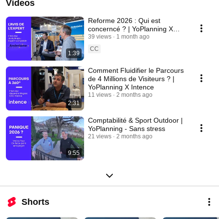
Videos
Reforme 2026 : Qui est
concerncé ? | YoPlanning X
Anderlaine
39 views
1 month ago
CC
1:39
Comment Fluidifier le Parcours
de 4 Millions de Visiteurs ? |
YoPlanning X Intence
11 views
2 months ago
2:31
Comptabilité & Sport Outdoor |
YoPlanning - Sans stress
21 views
2 months ago
9:55
Shorts