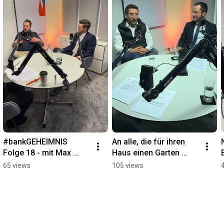
#bankGEHEIMNIS 
An alle, die für ihren 
Folge 18 - mit Max 
Haus einen Garten 
Goldberg und Sven 
wollen - beachten!
65 views
105 views
Nickel