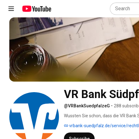
VR Bank Südpf
@VRBankSuedpfalzeG
•
288 subscrib
Wussten Sie schon, dass die VR Bank Sü
die Frage gestellt, wie wir unser Haus
vrbank-suedpfalz.de/service/recht
können. Herausgekommen ist dabei die I
Initiativ, innovativ und mit Weitblick 
Subscribe