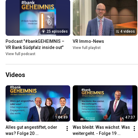
25 episodes
4 videos
Podcast "#bankGEHEIMNIS – 
VR Immo-News
VR Bank Südpfalz inside out"
View full playlist
View full podcast
Videos
1:04:49
47:37
Alles gut angestiftet, oder 
Was bleibt. Was wächst. Was 
was? Folge 20 
weitergeht. - Folge 19 