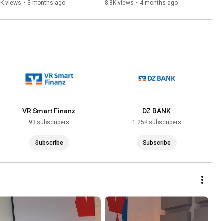
Macher packen an und aus. 
profis räumen mit Mythen 
6K views
•
3 months ago
8.8K views
•
4 months ago
#bankGEHEIMNIS- Folge 17
auf. #bankGEHEIMNIS #16
VR Smart Finanz
DZ BANK
93 subscribers
1.25K subscribers
Subscribe
Subscribe