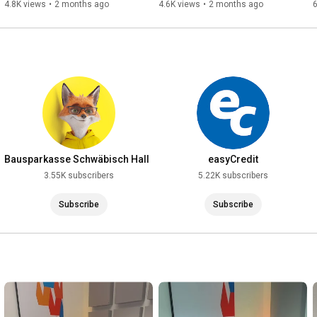
Service für Geld+Gaumen | 
Zukunft gestalten.
4.8K views
•
2 months ago
4.6K views
•
2 months ago
Sven Nickel & Max Goldberg 
#bankGEHEIMNIS
Bausparkasse Schwäbisch Hall
easyCredit
AG
3.55K subscribers
5.22K subscribers
Subscribe
Subscribe