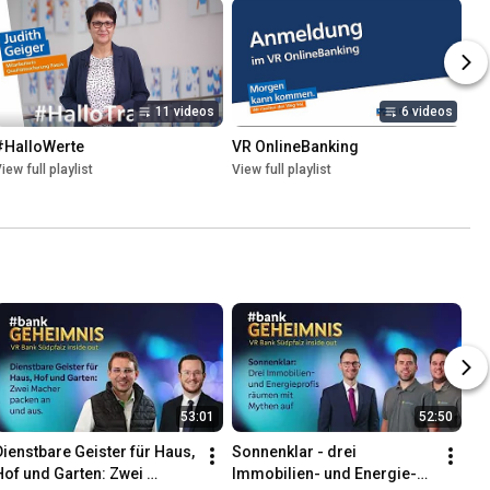
11 videos
6 videos
#HalloWerte
VR OnlineBanking
iew full playlist
View full playlist
53:01
52:50
Dienstbare Geister für Haus, 
Sonnenklar - drei 
Hof und Garten: Zwei 
Immobilien- und Energie-