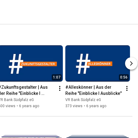
1:07
0:56
#Zukunftsgestalter | Aus 
#Alleskönner | Aus der 
er Reihe "Einblicke I 
Reihe "Einblicke I Ausblicke"
Ausblicke"
VR Bank Südpfalz eG
VR Bank Südpfalz eG
400 views
•
6 years ago
373 views
•
6 years ago