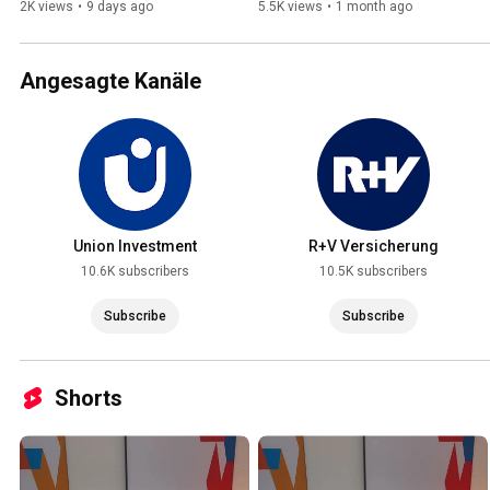
#bankGEHEIMNIS - VR Bank 
#bankGEHEIMNIS - VR Bank 
2K views
•
9 days ago
5.5K views
•
1 month ago
Südpfalz inside out
Südpfalz inside out
Angesagte Kanäle
Union Investment
R+V Versicherung
10.6K subscribers
10.5K subscribers
Subscribe
Subscribe
Shorts