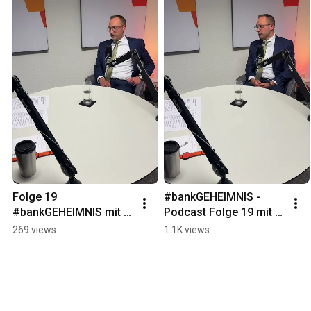
Folge 19 
#bankGEHEIMNIS - 
#bankGEHEIMNIS mit 
Podcast Folge 19 mit 
Tino Klink - ab sofort 
Tino Klink - auf Spotify, 
269 views
1.1K views
online!
YouTube und Co.