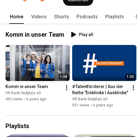
unsere genossenschaftliche Nutzenstift
Zukunft. 
Home
Videos
Shorts
Podcasts
Playlists
Komm in unser Team
Play all
1:08
1:05
Komm in unser Team
#Talentförderer | Aus der 
Reihe "Einblicke I Ausblicke"
VR Bank Südpfalz eG
492 views
•
6 years ago
VR Bank Südpfalz eG
501 views
•
6 years ago
Playlists