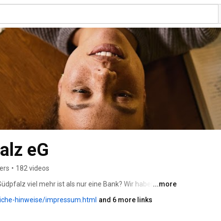
alz eG
ers
•
182 videos
dpfalz viel mehr ist als nur eine Bank? Wir haben uns 
...more
 weiterentwickeln und zukunftssicherer aufstellen 
liche-hinweise/impressum.html
and 6 more links
nitiative „VR Bank Südpfalz - viel mehr als eine Bank“. 
haben wir unser Dienstleistungsangebot ausgeweitet und 