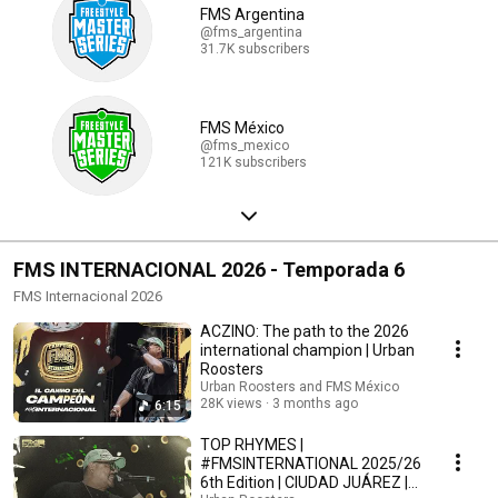
FMS Argentina
@fms_argentina
31.7K subscribers
FMS México
@fms_mexico
121K subscribers
FMS INTERNACIONAL 2026 - Temporada 6
FMS Internacional 2026
ACZINO: The path to the 2026
international champion | Urban
Roosters
Urban Roosters and FMS México
28K views
3 months ago
6:15
TOP RHYMES |
#FMSINTERNATIONAL 2025/26
6th Edition | CIUDAD JUÁREZ |