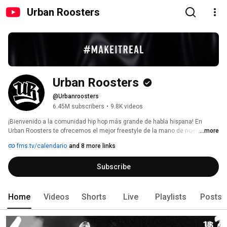
Urban Roosters
Urban Roosters
@Urbanroosters
6.45M subscribers
•
9.8K videos
¡Bienvenido a la comunidad hip hop más grande de habla hispana! En 
Urban Roosters te ofrecemos el mejor freestyle de la mano de nuestras 
...more
ligas de FMS (Freestyle Master Series), todas las novedades de tus 
fms.tv/calendario
and 8 more links
artistas de rap favoritos y la información que necesitas saber acerca de la 
cultura urbana y todas sus vertientes.  
Subscribe
Home
Videos
Shorts
Live
Playlists
Posts