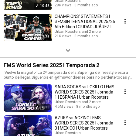
Urban Roosters
Urban Roosters
29K views
3 months ago
10:48
CHAMPIONS' STATEMENTS I
#FMSINTERNATIONAL 2025/26
6th Edition I CIUDAD JUÁREZ I
Urban Roosters
Urban Roosters and 2 more
21K views
3 months ago
7:23
FMS World Series 2025 I Temporada 2
¡Vuelve la magia! 🪄La 2ª temporada de la Superliga del freestyle está a
punto de llegar. Síguenos en @fmsworldseries para no perderte todas y
cada una de las sorpresas que están por desvelarse 👀Tras una
SARA SOCAS vs LOKILLO I FMS
temporada debut en la que Chuty salió campeón, ¿qué sucederá ahora?
🐐
WORLD SERIES 2025 I Jornada
1 I ESPAÑA I Urban Roosters
Urban Roosters and 2 more
4.5M views
8 months ago
16:33
AZUKY vs ACZINO I FMS
WORLD SERIES 2025 I Jornada
3 I MÉXICO I Urban Roosters
Urban Roosters