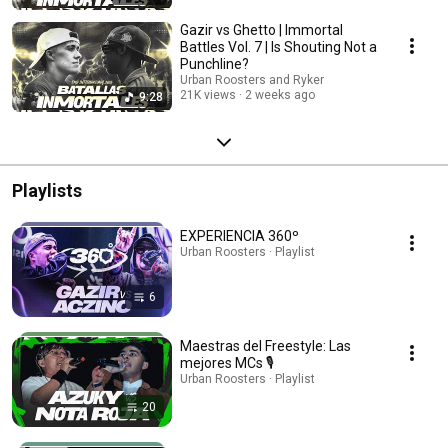
Gazir vs Ghetto | Immortal
Battles Vol. 7 | Is Shouting Not a
Punchline?
Urban Roosters and Ryker
21K views
2 weeks ago
9:28
Playlists
EXPERIENCIA 360º
Urban Roosters · Playlist
6
Maestras del Freestyle: Las
mejores MCs 🎙️
Urban Roosters · Playlist
20