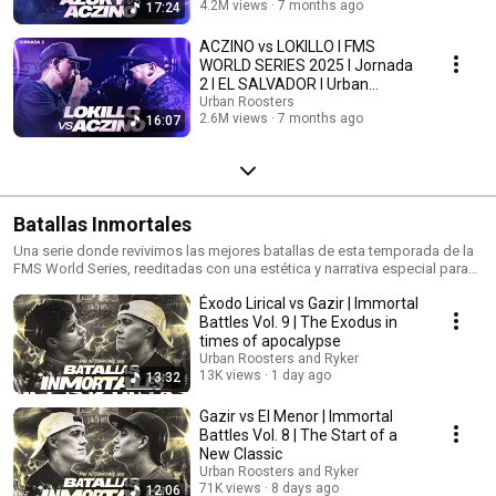
4.2M views
7 months ago
17:24
ACZINO vs LOKILLO I FMS
WORLD SERIES 2025 I Jornada
2 I EL SALVADOR I Urban
Roosters
Urban Roosters
2.6M views
7 months ago
16:07
Batallas Inmortales
Una serie donde revivimos las mejores batallas de esta temporada de la
FMS World Series, reeditadas con una estética y narrativa especial para
inmortalizarlas. En colaboración con: Ryker Canal Ryker:
Éxodo Lirical vs Gazir | Immortal
https://www.youtube.com/@RykerMusic
Battles Vol. 9 | The Exodus in
times of apocalypse
Urban Roosters and Ryker
13K views
1 day ago
13:32
Gazir vs El Menor | Immortal
Battles Vol. 8 | The Start of a
New Classic
Urban Roosters and Ryker
71K views
8 days ago
12:06