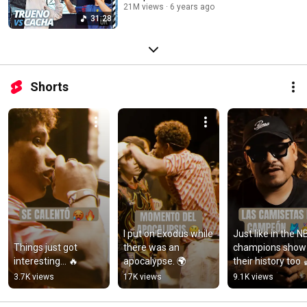
21M views
6 years ago
31:28
Shorts
I put on Exodus while 
Just like in the NB
Things just got 
there was an 
champions show 
interesting... 🔥
apocalypse. 🌍
their history too 
3.7K views
17K views
9.1K views