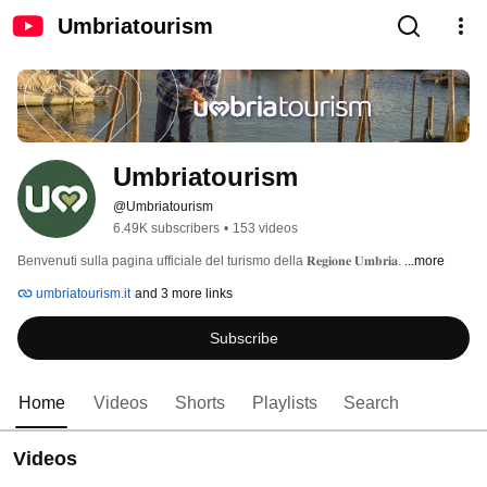
Umbriatourism
Umbriatourism
@Umbriatourism
6.49K subscribers
•
153 videos
Benvenuti sulla pagina ufficiale del turismo della 𝐑𝐞𝐠𝐢𝐨𝐧𝐞 𝐔𝐦𝐛𝐫𝐢𝐚. 
...more
umbriatourism.it
and 3 more links
Subscribe
Home
Videos
Shorts
Playlists
Search
Videos