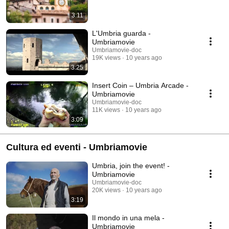
3:11
L'Umbria guarda -
Umbriamovie
Umbriamovie-doc
19K views
10 years ago
3:25
Insert Coin – Umbria Arcade -
Umbriamovie
Umbriamovie-doc
11K views
10 years ago
3:09
Cultura ed eventi - Umbriamovie
Umbria, join the event! -
Umbriamovie
Umbriamovie-doc
20K views
10 years ago
3:19
Il mondo in una mela -
Umbriamovie