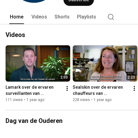
Home
Videos
Shorts
Playlists
Videos
2:03
2:23
Lamark over de ervaren 
Sealskin over de ervaren 
surveillanten van 
chauffeurs van 
Uitzendbureau 65plus
Uitzendbureau 65plus
111 views
•
1 year ago
228 views
•
1 year ago
Dag van de Ouderen