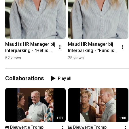
Maud is HR Manager bij 
Maud HR Manager bij 
Interparking - "Het is 
Interparking - "Funs is 
ontzettend prettig om 
betrokken, betrouwbaar 
52 views
28 views
met Plussers te 
en professioneel"
werken"
Collaborations
Play all
1:01
1:00
🚌 Dieuwertje Tromp 
🖼️ Dieuwertje Tromp 