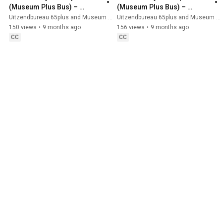
(Museum Plus Bus) – 
(Museum Plus Bus) – 
Cultuur brengt generaties 
Werken met hart voor 
Uitzendbureau 65plus and Museum Plus Bus
Uitzendbureau 65plus and Museum Plus Bus
samen
cultuur en mensen
150 views
•
9 months ago
156 views
•
9 months ago
CC
CC