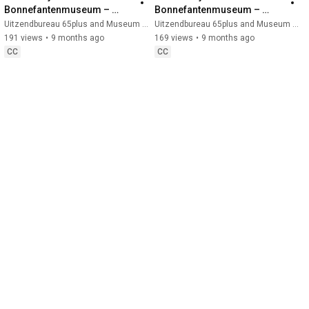
Bonnefantenmuseum – 
Bonnefantenmuseum – 
werken met plezier en 
actief blijven en onder de 
Uitzendbureau 65plus and Museum Plus Bus
Uitzendbureau 65plus and Museum Plus Bus
betekenis
mensen zijn
191 views
•
9 months ago
169 views
•
9 months ago
CC
CC