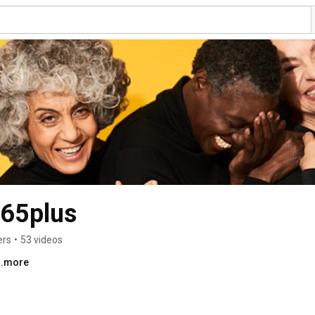
 65plus
ers
•
53 videos
..more