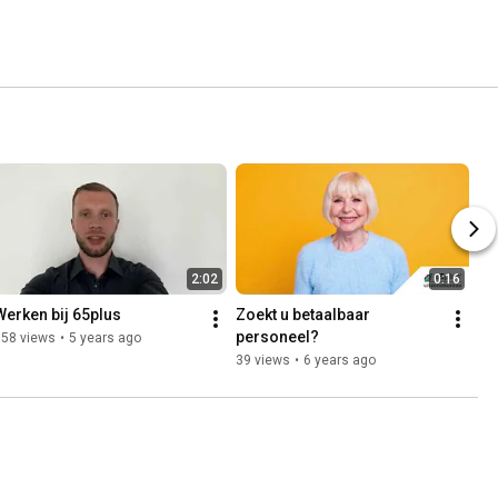
2:02
0:16
Werken bij 65plus
Zoekt u betaalbaar 
personeel?
158 views
•
5 years ago
39 views
•
6 years ago