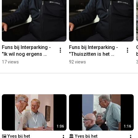
Funs bij Interparking - 
Funs bij Interparking - 
"Ik wil nog ergens 
"Thuiszitten is het 
bijhoren, niet gewoon 
laatste wat ik wou"
17 views
92 views
achter de geraniums 
zitten"
1:06
1:16
🖼️ Yves bij het 
🏛️ Yves bij het 