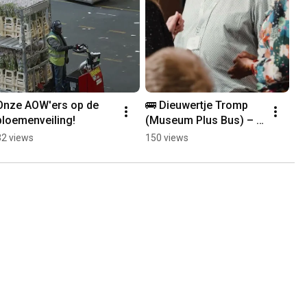
Onze AOW'ers op de 
🚌 Dieuwertje Tromp 
bloemenveiling!
(Museum Plus Bus) – 
Cultuur brengt 
32 views
150 views
generaties samen