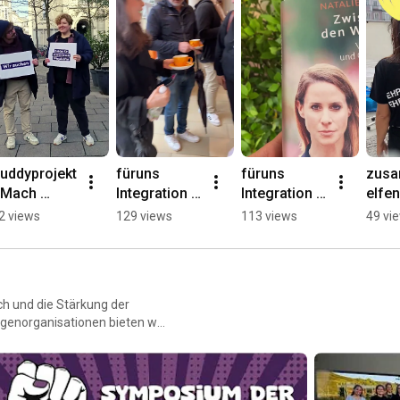
uddyprojekt 
füruns 
füruns 
zus
 Mach 
Integration 
Integration 
elfen
ntegration 
beim 
bei der 
zus
2 views
129 views
113 views
49 vi
n unserer 
Asylfoum 
Integrations
alten
egion 
2024 in 
konferenz 
Freiw
öglich!
Innsbruck
2024
messe
Linz
ch und die Stärkung der
lligenorganisationen bieten wir
lisieren, im Umgang zu
 sowie eine Filmtour und ein