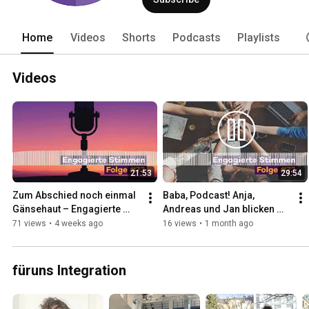
Home
Videos
Shorts
Podcasts
Playlists
Videos
21:53
29:54
Zum Abschied noch einmal 
Baba, Podcast! Anja, 
Gänsehaut – Engagierte 
Andreas und Jan blicken 
Stimmen Podcast #73
zurück – Engagierte 
71 views
•
4 weeks ago
16 views
•
1 month ago
Stimmen Podcast #72
füruns Integration