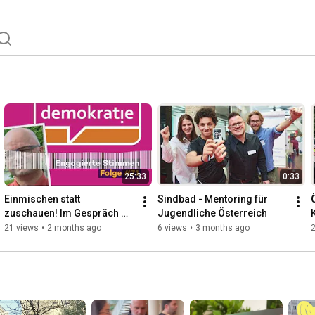
25:33
0:33
Einmischen statt 
Sindbad - Mentoring für 
zuschauen! Im Gespräch 
Jugendliche Österreich
mit Erwin Leitner von mehr 
21 views
•
2 months ago
6 views
•
3 months ago
demokratie! – Engagierte...