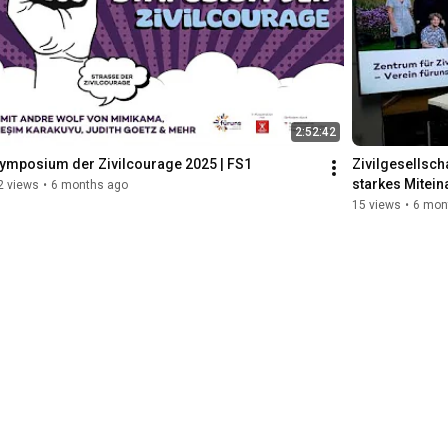
rschwellige Veranstaltung zu
isierung und Extremismus ins
2:52:42
ymposium der Zivilcourage 2025 | FS1
Zivilgesellsch
starkes Mitein
2 views
•
6 months ago
15 views
•
6 mon