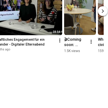
38:54
🎬Coming 
What 
aftliches Engagement für ein 
soon: 
civil 
ander - Digitaler Elternabend
Filmtour 
mean 
ths ago
1.5K views
159 vi
„Große 
you?
Freiheit“ in 
Graz