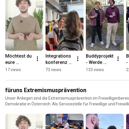
Möchtest du 
Integrations
Buddyprojekt 
B
eure 
konferenz 
- Werde 
-
Freiwilligen 
2025 - Wir 
Buddy für 
I
17 views
73 views
133 views
2
fördern und 
waren dabei!
international
i
ihnen 
e 
R
Weiterbildun
Fachkräfte!
m
füruns Extremismusprävention
gen 
Unser Anliegen sind die Extremismusprävention im Freiwilligenberei
anbieten? 🙌
Demokratie in Österreich. Als Servicestelle für Freiwillige und Freiwi
verschiedene kostenlose Angebote, um für diese Themen zu sensibi
unterstützen und neue Initiativen zu ermutigen. Unser Angebot umfasst verschiedene
Veranstaltungs- und Schulungsformate wie Workshops und Seminare
Symposium. Darüber hinaus möchten wir aber auch andere unterstützen, selbst aktiv zu werden.