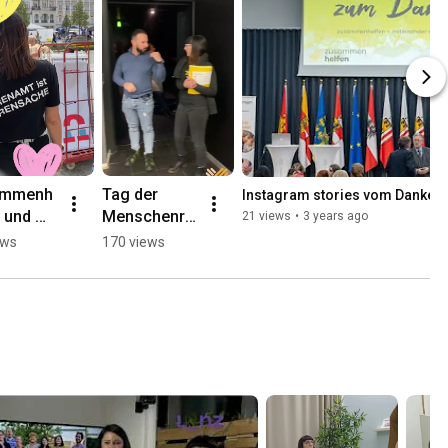
ammenh
Tag der 
Instagram stories vom Dankefe
 und 
Menschenre
21 views
•
3 years ago
ammenh
chte: 
ews
170 views
 bei der 
Filmabend 
illigen
THE GAME 
 in 
im 
 2023
Moviemento 
Linz