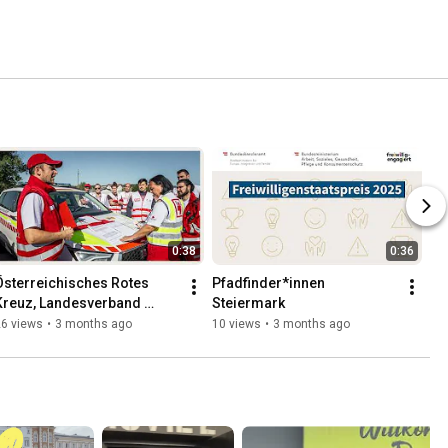
0:38
0:36
Österreichisches Rotes 
Pfadfinder*innen 
Kreuz, Landesverband 
Steiermark
Niederösterreich
26 views
•
3 months ago
10 views
•
3 months ago