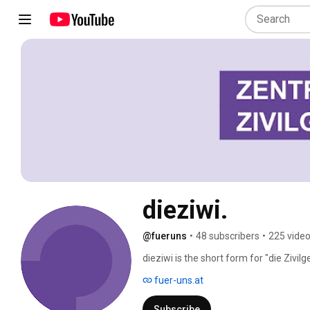
dieziwi.
@fueruns
•
48 subscribers
•
225 vide
dieziwi is the short form for "die Zivilge
fuer-uns.at
Subscribe