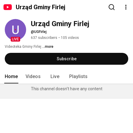
Urząd Gminy Firlej
Urząd Gminy Firlej
@UGFirlej
637 subscribers
•
105 videos
LIVE
Videoteka Gminy Firlej 
...more
Subscribe
Home
Videos
Live
Playlists
This channel doesn't have any content