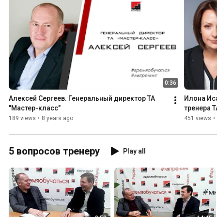
0:36
Алексей Сергеев. Генеральный директор ТА 
Илона Иса
"Мастер-класс"
тренера Т
189 views
•
8 years ago
451 views
•
5 вопросов тренеру
Play all