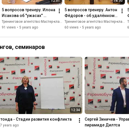
12:51
14:30
5 вопросов тренеру. Илона 
5 вопросов тренеру. Антон 
Исакова об "ужасах" 
Фёдоров - об удалённом 
онлайн-тренингов,  о 
руководстве, с чем мы 
Тренинговое агентство Мастер-класс
Тренинговое агентство Мастер-класс
Т
банках и о психологии в 
столкнулись в эпоху 
91 views
•
5 years ago
60 views
•
5 years ago
бизнесе
онлайна?
нгов, семинаров
12:34
тонда - Стадии развития конфликта
Сергей Зиничев - Упр
пирамиде Дилтса
7 years ago