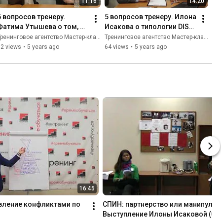
11:16
14:20
5 вопросов тренеру. 
5 вопросов тренеру. Илона 
Фатима Утышева о том, 
Исакова о типологии DISC, 
как работать с 
как она работает и как её 
ренинговое агентство Мастер-класс
Тренинговое агентство Мастер-класс
информацией: что нам 
применять
62 views
•
5 years ago
64 views
•
5 years ago
помогает, а что мешает
16:45
авление конфликтами по 
СПИН: партнерство или манипуляц
Выступление Илоны Исаковой (Сту