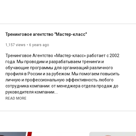
Тренинговое агентство "Мастер-класс"
1,157 views
6 years ago
Тренинговое Агентство «Мастер-класс» работает с 2002 
года. Мы проводим и разрабатываем тренинги и 
обучающие программы для организаций различного 
профиля в России и за рубежом. Мы помогаем повысить 
личную и профессиональную эффективность любого 
сотрудника компании: от менеджера отдела продаж до 
руководителя компании.

READ MORE
Кроме того, мы оказываем консультационные услуги по 
вопросам управления и продвижения компаний на рынке, 
создания и внедрения организационных структур, 
организации отделов продаж, аттестации и оценки 
персонала.
