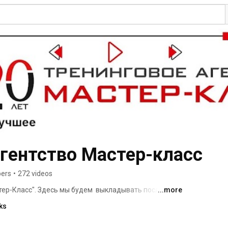
агентство Мастер-класс
bers
•
272 videos
тер-Класс". Здесь мы будем  выкладывать последние 
...more
уроки с нашими тренерами. 
ks