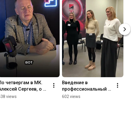
По четвергам в МК. 
Введение в 
Алексей Сергеев, о 
профессиональный 
том почему важно 
бизнес-тренинг. Курс 
538 views
602 views
расставлять 
бизнес-тренера 2024. 
приоритеты.
1 модуль. #тренинг 
#психология