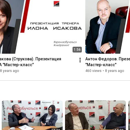
Особое внимание мы уделяем эффективности наших 
программ. Все тренинги разработаны на основе запросов 
наших клиентов. Мы постоянно отслеживаем ситуацию на 
рынке и предлагаем программы, отвечающие требованиям 
современного бизнеса. Наши тренеры и консультанты 
имеют большой опыт работы в бизнесе, что способствует 
глубокому пониманию задач наших клиентов и 
нахождению оптимального решения.
1:56
кова (Струкова). Презентация 
Антон Федоров. Презе
А "Мастер-класс"
"Мастер-класс"
8 years ago
460 views
•
8 years ago