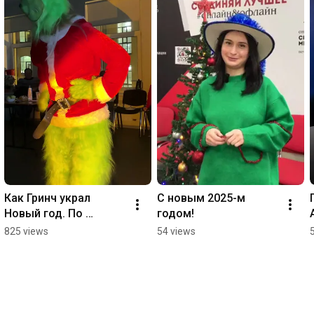
Как Гринч украл 
С новым 2025-м 
Новый год. По 
годом!
четвергам МК.
825 views
54 views