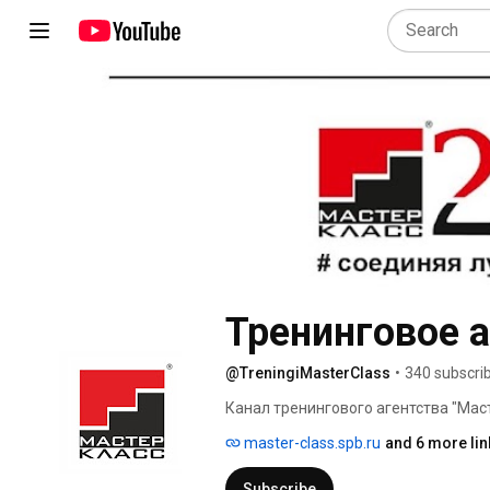
Тренинговое 
@TreningiMasterClass
•
340 subscri
Канал тренингового агентства "Мас
новости, видео с тренингов, видео-
master-class.spb.ru
and 6 more lin
Subscribe