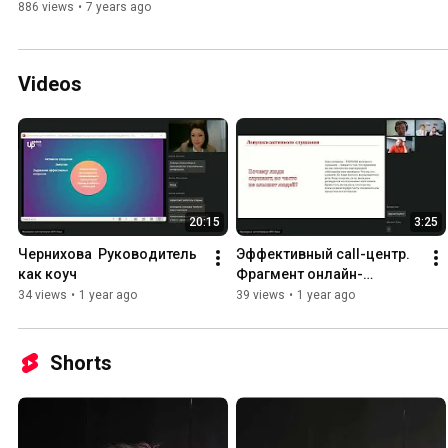
886 views
•
7 years ago
Videos
20:15
3:25
Чернихова  Руководитель 
Эффективный call-центр. 
как коуч
Фрагмент онлайн-
тренинга
34 views
•
1 year ago
39 views
•
1 year ago
Shorts