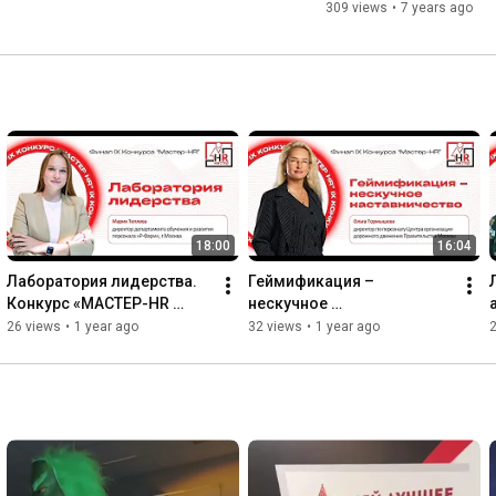
309 views
•
7 years ago
18:00
16:04
Лаборатория лидерства. 
Геймификация – 
Конкурс «МАСТЕР-HR 
нескучное 
2024»
наставничество. Конкурс 
26 views
•
1 year ago
32 views
•
1 year ago
«МАСТЕР-HR 2024»