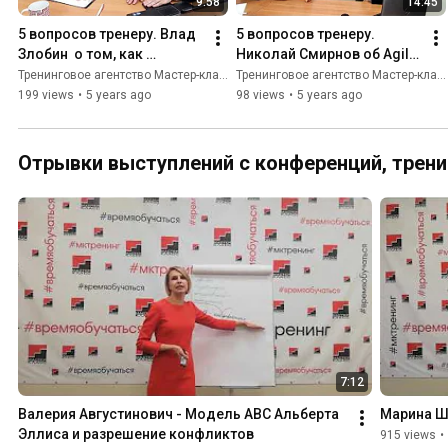
9:58
14:45
5 вопросов тренеру. Влад 
5 вопросов тренеру. 
Злобин  о том, как 
Николай Смирнов об Agile, 
заключать большие 
об OKR и о требованиях 
Тренинговое агентство Мастер-класс
Тренинговое агентство Мастер-класс
сделки и нужны ли 
нового времени к бизнесу
199 views
•
5 years ago
98 views
•
5 years ago
тренинги продажникам
Отрывки выступлений с конференций, трени
7:12
Валерия Августинович - Модель ABC Альберта 
Марина Ш
Эллиса и разрешение конфликтов
915 views
•