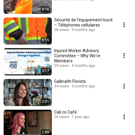
0:16
Sécurité de l’équipement lourd
– Téléphones cellulaires
38 views
9 months ago
0:15
Injured Worker Advisory
Committee – Why We're
Members
59 views
9 months ago
3:17
Galbraith Florists
34 views
9 months ago
2:01
Cali.co Café
26 views
1 year ago
1:49