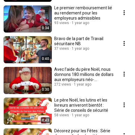
Le premier remboursement lié
au rendement pour les
employeurs admissibles
93 views
1 year ago
0:34
Bravo de la part de Travail
sécuritaire NB
37 views
1 year ago
0:40
Avec l’aide du père Noël, nous
donnons 180 millions de dollars
aux employeurs néo-
brunswickois
272 views
1 year ago
0:30
Le père Noël, les lutins et les
livreurs arriveront bientôt :
Série de conseils de sécurité
58 views
1 year ago
0:43
Décorez pour les Fêtes : Série