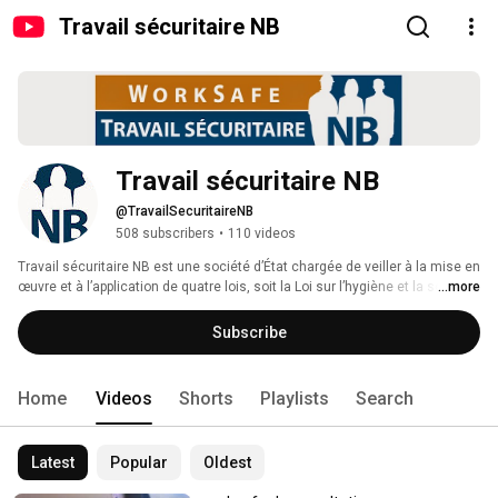
Travail sécuritaire NB
Travail sécuritaire NB
@TravailSecuritaireNB
508 subscribers
•
110 videos
Travail sécuritaire NB est une société d’État chargée de veiller à la mise en 
œuvre et à l’application de quatre lois, soit la Loi sur l’hygiène et la sécurité 
...more
au travail, la Loi sur les accidents du travail, la Loi sur la Commission de la 
santé, de la sécurité et de l’indemnisation des accidents au travail et la Loi 
Subscribe
sur l’indemnisation des pompiers. Travail sécuritaire NB administre une 
assurance sans égard à la responsabilité contre les accidents du travail et 
l’incapacité au travail pour les employeurs et leurs employés, financée 
Home
Videos
Shorts
Playlists
Search
uniquement à partir du revenu tiré des cotisations des employeurs. Il est 
engagé à prévenir les blessures subies au travail et les maladies 
professionnelles par le biais de l’éducation et de l’application de la Loi sur 
Latest
Popular
Oldest
l’hygiène et la sécurité au travail. 