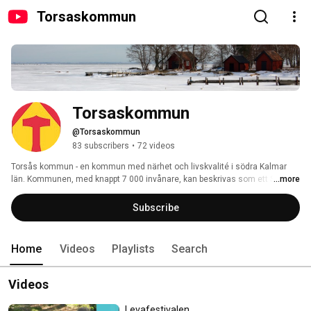
Torsaskommun
Torsaskommun
@Torsaskommun
83 subscribers
•
72 videos
Torsås kommun - en kommun med närhet och livskvalité i södra Kalmar 
län. Kommunen, med knappt 7 000 invånare, kan beskrivas som ett Sverige 
...more
i miniatyr. Här finns havet, kusten, stränderna, slättlandet, sjöarna och 
skogarna. Näringslivet domineras av tillverkningsindustrin men har också 
Subscribe
en stor potential inom besöksnäring och andra områden. 
Home
Videos
Playlists
Search
Videos
Levafestivalen