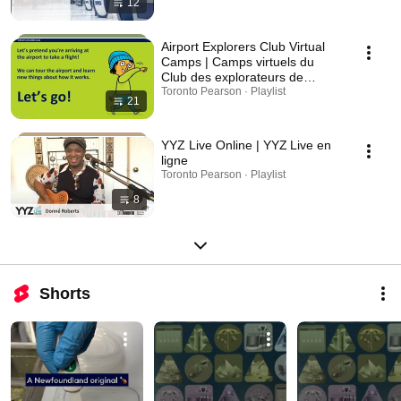
12
Airport Explorers Club Virtual
Camps | Camps virtuels du
Club des explorateurs de
l’aéroport
Toronto Pearson · Playlist
21
YYZ Live Online | YYZ Live en
ligne
Toronto Pearson · Playlist
8
Shorts