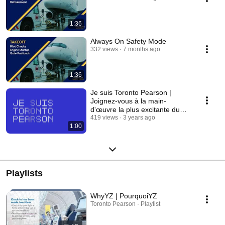
1:36
Always On Safety Mode
332 views
7 months ago
1:36
Je suis Toronto Pearson |
Joignez-vous à la main-
d'œuvre la plus excitante du
Canada
419 views
3 years ago
1:00
Playlists
WhyYZ | PourquoiYZ
Toronto Pearson · Playlist