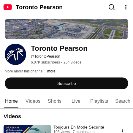
Toronto Pearson
Toronto Pearson
@TorontoPearson
6.07K subscribers
•
264 videos
More about this channel
...more
Subscribe
Home
Videos
Shorts
Live
Playlists
Search
Videos
Toujours En Mode Sécurité
105 views
7 months ago