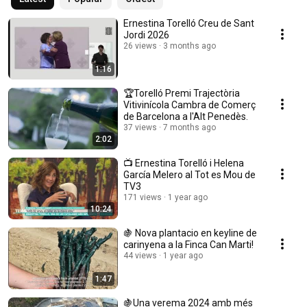
Ernestina Torelló Creu de Sant
Jordi 2026
26 views
3 months ago
1:16
🏆Torelló Premi Trajectòria
Vitivinícola Cambra de Comerç
de Barcelona a l'Alt Penedès.
37 views
7 months ago
2:02
📺 Ernestina Torelló i Helena
García Melero al Tot es Mou de
TV3
171 views
1 year ago
10:24
🍇 Nova plantacio en keyline de
carinyena a la Finca Can Marti!
44 views
1 year ago
1:47
🍇Una verema 2024 amb més