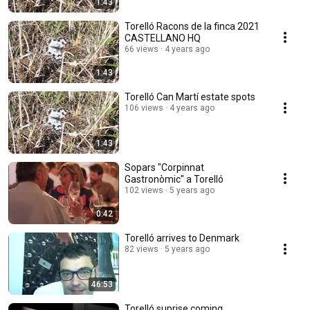
1:43
Torelló Racons de la finca 2021
CASTELLANO HQ
66 views
4 years ago
1:43
Torelló Can Martí estate spots
106 views
4 years ago
1:43
Sopars "Corpinnat
Gastronòmic" a Torelló
102 views
5 years ago
0:42
Torelló arrives to Denmark
82 views
5 years ago
46:53
Torelló suprise coming