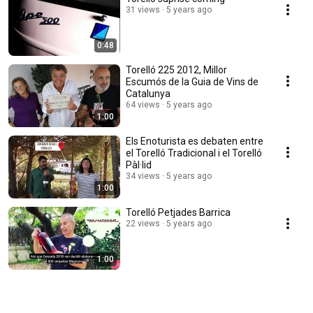
31 views
5 years ago
0:48
Torelló 225 2012, Millor
Escumós de la Guia de Vins de
Catalunya
64 views
5 years ago
1:00
Els Enoturista es debaten entre
el Torelló Tradicional i el Torelló
Pàl·lid
34 views
5 years ago
1:00
Torelló Petjades Barrica
22 views
5 years ago
1:00