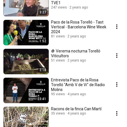
TVE1
247 views
2 years ago
3:27
Paco de la Rosa Torelló - Tast
Vertical - Barcelona Wine Week
2024
81 views
2 years ago
1:52
🍇 Verema nocturna Torelló
Viticultors
51 views
2 years ago
2:18
Entrevista Paco de la Rosa
Torelló "Amb V de Vi" de Radio
Molins
95 views
4 years ago
23:41
Racons de la finca Can Martí
35 views
4 years ago