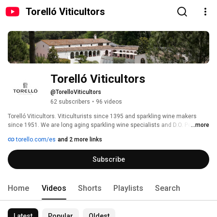
Torelló Viticultors
Torelló Viticultors
@TorelloViticultors
62 subscribers
•
96 videos
Torelló Viticultors. Viticulturists since 1395 and sparkling wine makers 
since 1951. We are long aging sparkling wine specialists and D.O. Penedès 
...more
wines specialists. 
torello.com/es
and 2 more links
Subscribe
Home
Videos
Shorts
Playlists
Search
Latest
Popular
Oldest