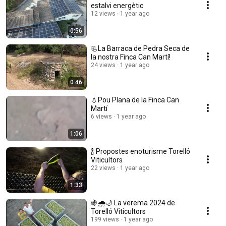
estalvi energètic
12 views
1 year ago
0:56
📃La Barraca de Pedra Seca de
la nostra Finca Can Martí!
24 views
1 year ago
0:46
💧Pou Plana de la Finca Can
Martí
6 views
1 year ago
1:06
🍾 Propostes enoturisme Torelló
Viticultors
22 views
1 year ago
1:33
🍇🌧️🌙 La verema 2024 de
Torelló Viticultors
199 views
1 year ago