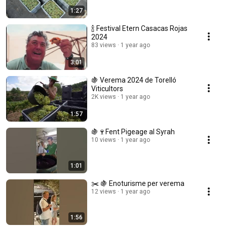
1:27
🍾 Festival Etern Casacas Rojas
2024
83 views
1 year ago
3:01
🍇 Verema 2024 de Torelló
Viticultors
2K views
1 year ago
1:57
🍇🍷Fent Pigeage al Syrah
10 views
1 year ago
1:01
✂️ 🍇 Enoturisme per verema
12 views
1 year ago
1:56