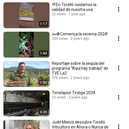
💚En Torelló cuidamos la
calidad de nuestra uva.
22 views
1 year ago
1:17
✂️🍇Comença la verema 2024!
230 views
2 years ago
1:44
Reportaje sobre la sequía del
programa “Aquí hay trabajo” de
TVE La2
375 views
2 years ago
1:32
Timelapse Tiratge 2024
23 views
2 years ago
0:35
Judit Mascó descubre Torelló
Viticultors en Ahora o Nunca de