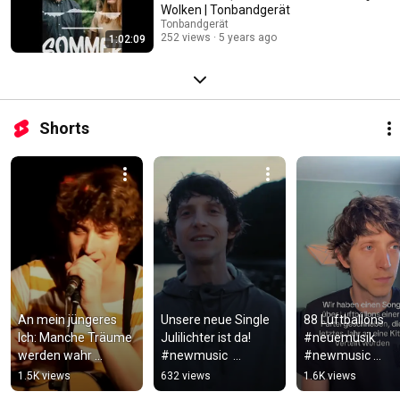
Wolken | Tonbandgerät
Tonbandgerät
252 views
5 years ago
1:02:09
Shorts
An mein jüngeres 
Unsere neue Single 
88 Luftballons 
Ich: Manche Träume 
Julilichter ist da! 
#neuemusik 
werden wahr 
#newmusic  
#newmusic 
#newmusic 
#indiepop 
#indiepop
1.5K views
632 views
1.6K views
#neuemusik
#neuemusik