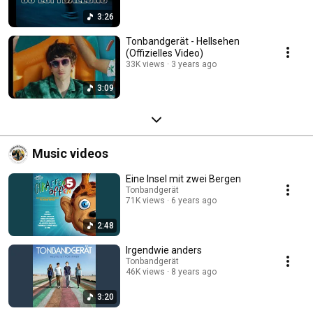
3:26
Tonbandgerät - Hellsehen
(Offizielles Video)
33K views
3 years ago
3:09
Music videos
Eine Insel mit zwei Bergen
Tonbandgerät
71K views
6 years ago
2:48
Irgendwie anders
Tonbandgerät
46K views
8 years ago
3:20