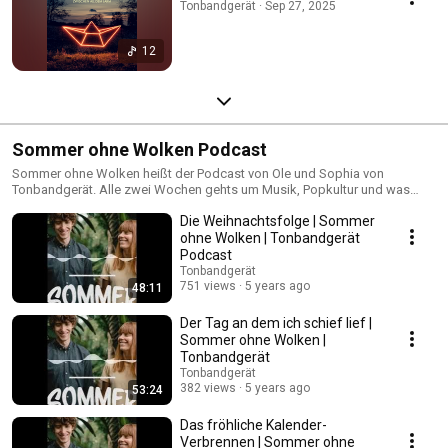
Tonbandgerät · Sep 27, 2025
12
Sommer ohne Wolken Podcast
Sommer ohne Wolken heißt der Podcast von Ole und Sophia von
Tonbandgerät. Alle zwei Wochen gehts um Musik, Popkultur und was
sonst noch so los ist.
Die Weihnachtsfolge | Sommer
ohne Wolken | Tonbandgerät
Podcast
Tonbandgerät
751 views
5 years ago
48:11
Der Tag an dem ich schief lief |
Sommer ohne Wolken |
Tonbandgerät
Tonbandgerät
382 views
5 years ago
53:24
Das fröhliche Kalender-
Verbrennen | Sommer ohne