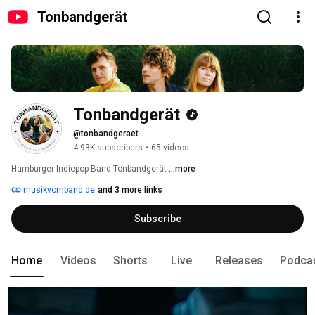
Tonbandgerät
Tonbandgerät
@tonbandgeraet
4.93K subscribers
•
65 videos
Hamburger Indiepop Band Tonbandgerät 
...more
musikvomband.de
and 3 more links
Subscribe
Home
Videos
Shorts
Live
Releases
Podca