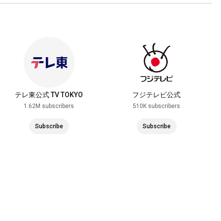
テレ東公式 TV TOKYO
フジテレビ公式
1.62M subscribers
510K subscribers
Subscribe
Subscribe