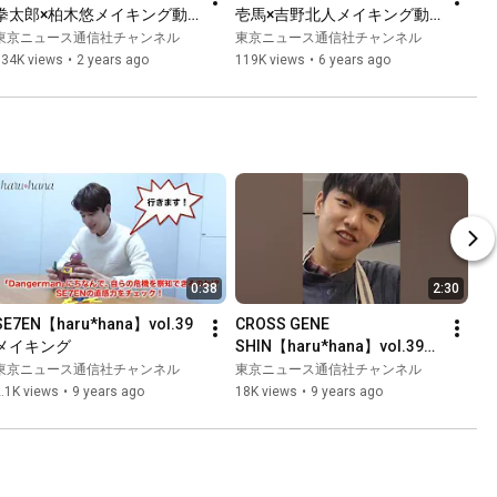
拳太郎×柏木悠メイキング動
壱馬×吉野北人メイキング動
画
画
東京ニュース通信社チャンネル
東京ニュース通信社チャンネル
134K views
•
2 years ago
119K views
•
6 years ago
0:38
2:30
SE7EN【haru*hana】vol.39
CROSS GENE 
メイキング
SHIN【haru*hana】vol.39メ
イキング
東京ニュース通信社チャンネル
東京ニュース通信社チャンネル
.1K views
•
9 years ago
18K views
•
9 years ago