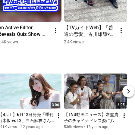
An Active Editor 
【TVガイドWeb】「普
Reveals Quiz Show 
通の恋愛」古川雄輝×長
Question Strategy! 
野凌大（原因は自分に
2.4K views
2.4K views
#QSam 
ある。）メイキング動
#TVGuideExpertSemina
画
3:06
6:05
【B.L.T.】6月12日発売「季刊 
【TNS動画ニュース】常盤貴
乃木坂 vol.2」白石麻衣さん
子のチャイナドレス姿に八嶋
メイキング動画
智人くぎ付け!? 舞台「レミン
591K views
•
12 years ago
536K views
•
13 years ago
グ」会見