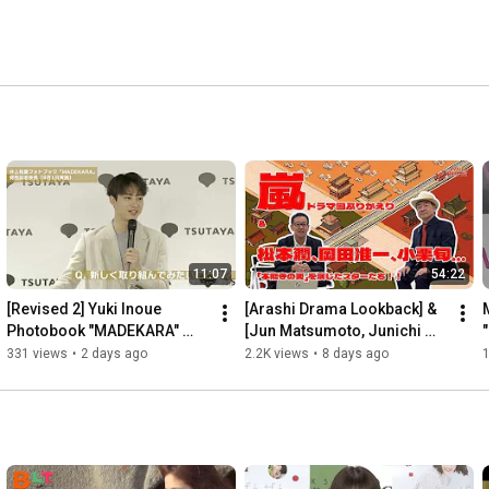
11:07
54:22
[Revised 2] Yuki Inoue 
[Arashi Drama Lookback] & 
Photobook "MADEKARA" 
[Jun Matsumoto, Junichi 
Launch Press Conference
Okada, Shun Oguri... The 
331 views
•
2 days ago
2.2K views
•
8 days ago
1
Stars Who Played Out t...