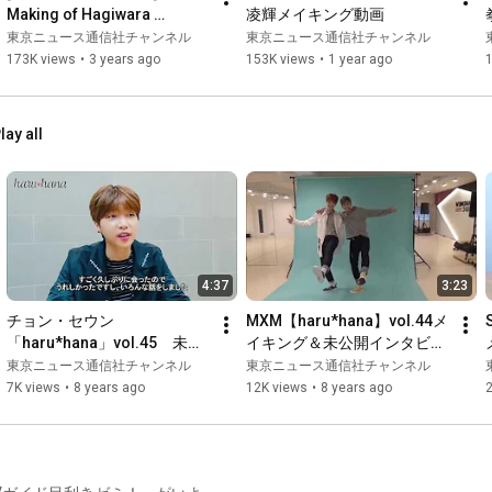
Making of Hagiwara 
凌輝メイキング動画
Toshihisa x Yagi Yusei
東京ニュース通信社チャンネル
東京ニュース通信社チャンネル
173K views
•
3 years ago
153K views
•
1 year ago
lay all
4:37
3:23
チョン・セウン​
MXM【haru*hana】vol.44メ
「haru*hana」vol.45　未公
イキング＆未公開インタビュ
開インタビュー
ー
東京ニュース通信社チャンネル
東京ニュース通信社チャンネル
7K views
•
8 years ago
12K views
•
8 years ago
2