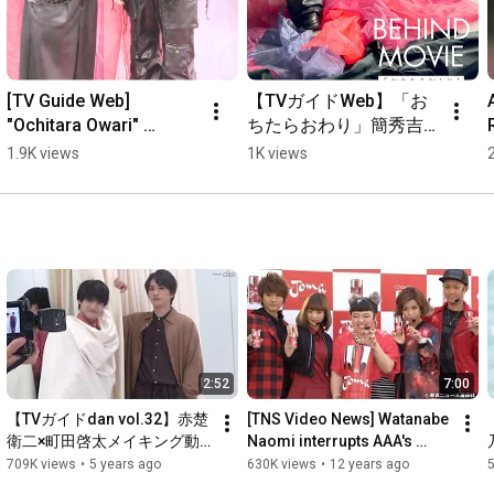
[TV Guide Web] 
【TVガイドWeb】「お
"Ochitara Owari" 
ちたらおわり」簡秀吉×
Hideyoshi Kan × Kairi 
清水海李 メイキング動
1.9K views
1K views
Shimizu Comment 
画
Video
r
2:52
7:00
【TVガイドdan vol.32】赤楚
[TNS Video News] Watanabe 
衛二×町田啓太メイキング動
Naomi interrupts AAA's 
画
"Joma" dance!?... Energy 
709K views
•
5 years ago
630K views
•
12 years ago
drink "Joma" release event