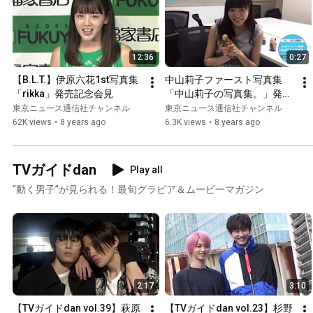
12:36
0:27
【B.L.T.】伊原六花1st写真集
中山莉子ファースト写真集
「rikka」発売記念会見
「中山莉子の写真集。」発
売！
東京ニュース通信社チャンネル
東京ニュース通信社チャンネル
62K views
•
8 years ago
6.3K views
•
8 years ago
TVガイドdan
Play all
“動く男子”が見られる！最旬グラビア＆ムービーマガジン
2:17
3:10
【TVガイドdan vol.39】萩原
【TVガイドdan vol.23】杉野