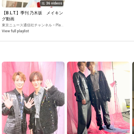
36 videos
【B.L.T.】季刊 乃木坂　メイキン
グ動画
東京ニュース通信社チャンネル
•
Playlist
View full playlist