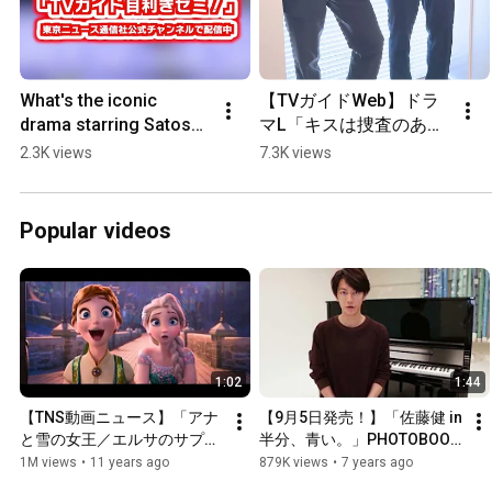
What's the iconic 
【TVガイドWeb】ドラ
drama starring Satoshi 
マL「キスは捜査のあと
Ohno that even the 
で」渡部秀＆齋藤璃
2.3K views
7.3K views
experts approve of?? 
佑　メイキング動画
#Arashi #TVGuide...
Popular videos
1:02
1:44
【TNS動画ニュース】「アナ
【9月5日発売！】「佐藤健 in 
と雪の女王／エルサのサプラ
半分、青い。」PHOTOBOOK 
イズ」新映像が解禁！
プロモーション映像
1M views
•
11 years ago
879K views
•
7 years ago