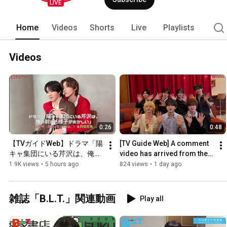
LIVE
Home
Videos
Shorts
Live
Playlists
Videos
0:26
0:48
【TVガイドWeb】ドラマ「陽
[TV Guide Web] A comment 
キャ集団にいる芹沢は、俺の
video has arrived from the 
前だと様子がおかしい」小泉
7-member boy group AEN, 
1.9K views
•
5 hours ago
824 views
•
1 day ago
光咲＆四坂亮翔　メイキング
who made their global...
動画
雑誌「B.L.T.」関連動画
Play all