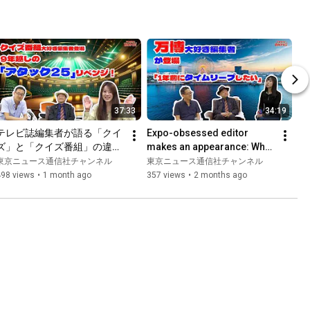
37:33
34:19
テレビ誌編集者が語る「クイ
Expo-obsessed editor 
ズ」と「クイズ番組」の違い
makes an appearance: Why 
とは？ 【目利き編集者シリー
do they want to "time leap 
東京ニュース通信社チャンネル
東京ニュース通信社チャンネル
ズ】#クイズ　＃TVガイド目
back a year"!? [Expert E...
498 views
•
1 month ago
357 views
•
2 months ago
利きゼミ　＃TVガイド