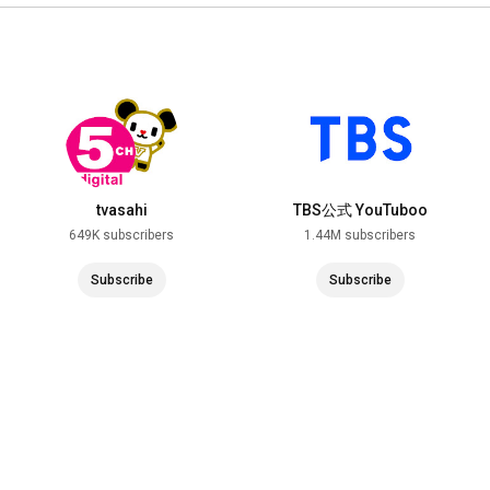
tvasahi
TBS公式 YouTuboo
649K subscribers
1.44M subscribers
Subscribe
Subscribe