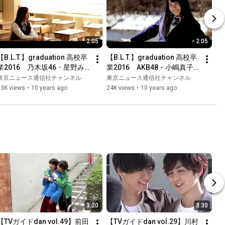
2:05
2:05
【B.L.T.】graduation 高校卒
【B.L.T.】graduation 高校卒
業2016　乃木坂46・星野み
業2016　AKB48・小嶋真子
なみさんメイキング動画
さんメイキング動画
東京ニュース通信社チャンネル
東京ニュース通信社チャンネル
33K views
•
10 years ago
24K views
•
10 years ago
3:20
3:30
【TVガイドdan vol.49】前田
【TVガイドdan vol.29】川村