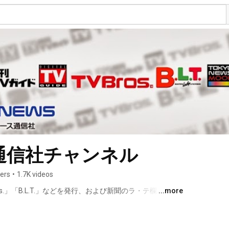
通信社チャンネル
bers
•
1.7K videos
s.」「B.L.T.」などを発行、および新聞のラ・テ欄を作
...more
信社の公式YouTubeチャンネルです。 