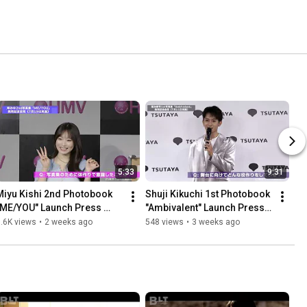
5:33
9:31
Miyu Kishi 2nd Photobook 
Shuji Kikuchi 1st Photobook 
"ME/YOU" Launch Press 
"Ambivalent" Launch Press 
Conference
Conference
.6K views
•
2 weeks ago
548 views
•
3 weeks ago