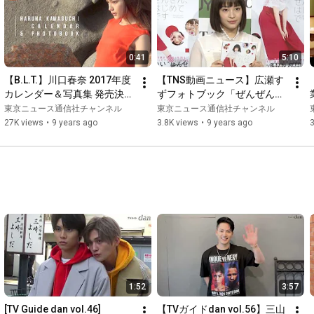
0:41
5:10
【B.L.T.】川口春奈 2017年度
【TNS動画ニュース】広瀬す
カレンダー＆写真集 発売決
ずフォトブック「ぜんぜん、
定！
はじめてです。」発売記念イ
東京ニュース通信社チャンネル
東京ニュース通信社チャンネル
ベント
27K views
•
9 years ago
3.8K views
•
9 years ago
1:52
3:57
[TV Guide dan vol.46] 
【TVガイドdan vol.56】三山