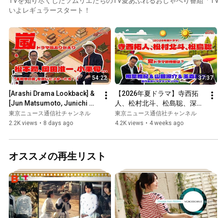
TVを知り尽くしたソムリエたちのTV愛あふれるおしゃべり番組「T
いよレギュラースタート！
54:22
37:37
[Arashi Drama Lookback] & 
【2026年夏ドラマ】寺西拓
[Jun Matsumoto, Junichi 
人、松村北斗、松島聡、深田
Okada, Shun Oguri... The 
竜生、浮所飛貴、神山智洋、
東京ニュース通信社チャンネル
東京ニュース通信社チャンネル
Stars Who Played Out t...
中村海人…夏ドラマ期待度
2.2K views
•
8 days ago
4.2K views
•
4 weeks ago
は？相葉雅紀＆山田涼介＆玉
森裕太歴代主演ドラマランキ
ングも #寺西拓人 #松村北斗 
オススメの再生リスト
#松島聡