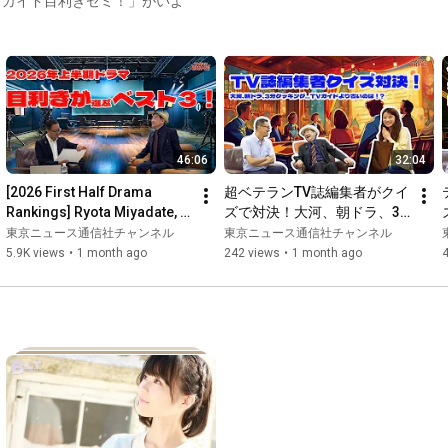
Vガイド目利きゼミ！」がいよ
46:06
32:04
[2026 First Half Drama 
超ベテランTV誌編集者がクイ
Rankings] Ryota Miyadate, 
ズで対決！大河、朝ドラ、3
Kei Inoo, Shori Sato, Kento 
分クッキング…TVガイドより
東京ニュース通信社チャンネル
東京ニュース通信社チャンネル
Nakajima... Whose le...
古いのは！？【クイズ大好き
5.9K views
•
1 month ago
242 views
•
1 month ago
編集者後編】#tvガイド