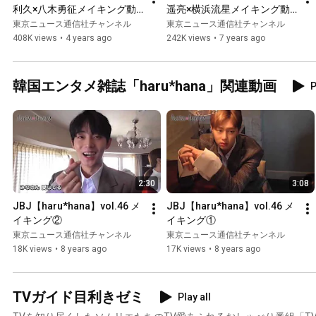
利久×八木勇征メイキング動
遥亮×横浜流星メイキング動
画
画
東京ニュース通信社チャンネル
東京ニュース通信社チャンネル
408K views
•
4 years ago
242K views
•
7 years ago
韓国エンタメ雑誌「haru*hana」関連動画
P
2:30
3:08
JBJ【haru*hana】vol.46 メ
JBJ【haru*hana】vol.46 メ
イキング②
イキング①
東京ニュース通信社チャンネル
東京ニュース通信社チャンネル
18K views
•
8 years ago
17K views
•
8 years ago
TVガイド目利きゼミ
Play all