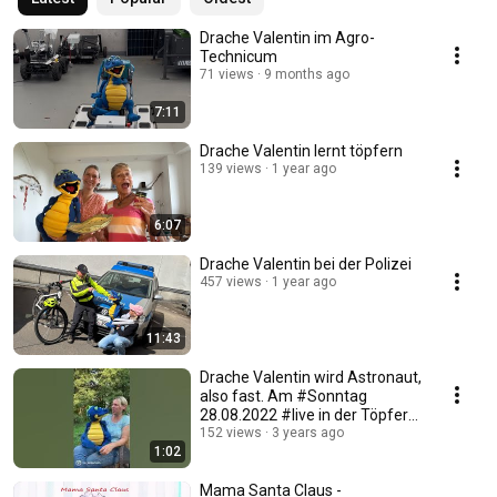
Drache Valentin im Agro-
Technicum
71 views
9 months ago
7:11
Drache Valentin lernt töpfern
139 views
1 year ago
6:07
Drache Valentin bei der Polizei
457 views
1 year ago
11:43
Drache Valentin wird Astronaut,
also fast. Am #Sonntag
28.08.2022 #live in der Töpferei
Niehenke
152 views
3 years ago
1:02
Mama Santa Claus -