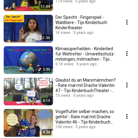
Puppentheater
774 views
5 years ago
11:44
Der Specht - Fingerspiel -
Waldtiere - Tijo Kinderbuch
Kindertheater
1K views
5 years ago
1:30
Klimasuperhelden - Kinderlied
für Weltretter - Umweltschutz-
mitsingen, mitmachen - Tijo
Kinderbuch
5.1K views
5 years ago
2:35
Glaubst du an Marsmännchen?
- Rate mal mit Drache Valentin
47 - Tijo KinderbuchTheater -
Marsrover
73 views
5 years ago
4:15
Vogelfutter selber machen, so
gehts! - Rate mal mit Drache
Valentin 46 - Tijo Kinderbuch
Theater
108 views
5 years ago
4:36