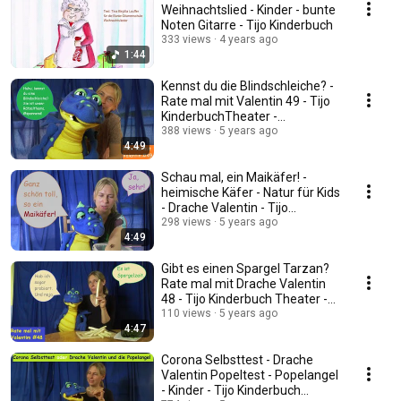
Weihnachtslied - Kinder - bunte
Noten Gitarre - Tijo Kinderbuch
333 views
4 years ago
1:44
Kennst du die Blindschleiche? -
Rate mal mit Valentin 49 - Tijo
KinderbuchTheater -
bauchreden
388 views
5 years ago
4:49
Schau mal, ein Maikäfer! -
heimische Käfer - Natur für Kids
- Drache Valentin - Tijo
Kinderbuch
298 views
5 years ago
4:49
Gibt es einen Spargel Tarzan?
Rate mal mit Drache Valentin
48 - Tijo Kinderbuch Theater -
bauchreden
110 views
5 years ago
4:47
Corona Selbsttest - Drache
Valentin Popeltest - Popelangel
- Kinder - Tijo Kinderbuch