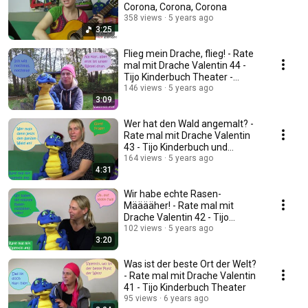
Corona, Corona, Corona
358 views
5 years ago
3:25
Flieg mein Drache, flieg! - Rate
mal mit Drache Valentin 44 -
Tijo Kinderbuch Theater -
bauchreden
146 views
5 years ago
3:09
Wer hat den Wald angemalt? -
Rate mal mit Drache Valentin
43 - Tijo Kinderbuch und
Theater
164 views
5 years ago
4:31
Wir habe echte Rasen-
Määääher! - Rate mal mit
Drache Valentin 42 - Tijo
Kinderbuch und Theater
102 views
5 years ago
3:20
Was ist der beste Ort der Welt?
- Rate mal mit Drache Valentin
41 - Tijo Kinderbuch Theater
95 views
6 years ago