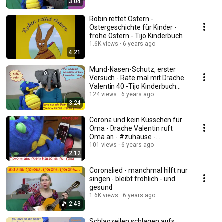
3:04
Robin rettet Ostern -
Ostergeschichte für Kinder -
frohe Ostern - Tijo Kinderbuch
1.6K views
6 years ago
4:21
Mund-Nasen-Schutz, erster
Versuch - Rate mal mit Drache
Valentin 40 -Tijo Kinderbuch
Theater
124 views
6 years ago
3:24
Corona und kein Küsschen für
Oma - Drache Valentin ruft
Oma an - #zuhause -
Puppentheater
101 views
6 years ago
2:12
Coronalied - manchmal hilft nur
singen - bleibt fröhlich - und
gesund
1.6K views
6 years ago
2:43
Schlagzeilen schlagen aufs