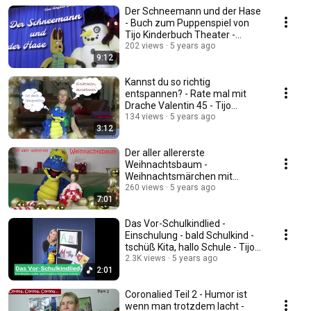
Der Schneemann und der Hase
- Buch zum Puppenspiel von
Tijo Kinderbuch Theater -
Verlag Monika Fuchs
202 views
5 years ago
9:12
Kannst du so richtig
entspannen? - Rate mal mit
Drache Valentin 45 - Tijo
Kindertheater - bauchreden
134 views
5 years ago
3:12
Der aller allererste
Weihnachtsbaum -
Weihnachtsmärchen mit
Drache Valentin - Tijo
260 views
5 years ago
7:01
Kinderbuch
Das Vor-Schulkindlied -
Einschulung - bald Schulkind -
tschüß Kita, hallo Schule - Tijo
Kinderbuch
2.3K views
5 years ago
2:01
Coronalied Teil 2 - Humor ist
wenn man trotzdem lacht -