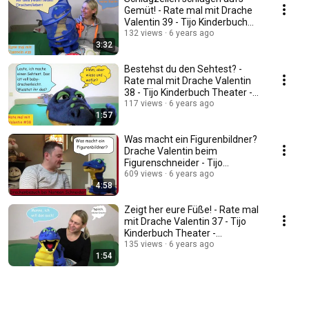
Gemüt! - Rate mal mit Drache
Valentin 39 - Tijo Kinderbuch
Theater
132 views
6 years ago
3:32
Bestehst du den Sehtest? -
Rate mal mit Drache Valentin
38 - Tijo Kinderbuch Theater -
bauchred
117 views
6 years ago
1:57
Was macht ein Figurenbildner?
Drache Valentin beim
Figurenschneider - Tijo
Kinderbuch Theater
609 views
6 years ago
4:58
Zeigt her eure Füße! - Rate mal
mit Drache Valentin 37 - Tijo
Kinderbuch Theater -
bauchreden
135 views
6 years ago
1:54