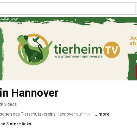
ein Hannover
2K videos
nsehen des Tierschutzvereins Hannover auf YouTube. 
...more
o-Clips rund um den Tierschutz, unser Tierheim und 
nd 3 more links
eimTV ist das einzige Tierschutz-Vereinsfernsehen 
rem erwartet euch einmal im Monat eine Hunde-, Katzen 