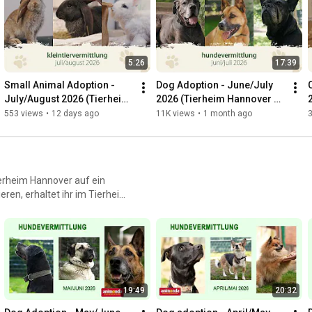
5:26
17:39
Small Animal Adoption - 
Dog Adoption - June/July 
July/August 2026 (Tierheim 
2026 (Tierheim Hannover 
Hannover TV)
TV)
553 views
•
12 days ago
11K views
•
1 month ago
3
ierheim Hannover auf ein
eren, erhaltet ihr im Tierheim
nen wir die Videos nicht
on vermittelt wurden. Wir
19:49
20:32