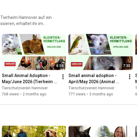
m Tierheim Hannover auf ein
ssieren, erhaltet ihr im
Leider können wir die Videos
re schon vermittelt wurden.
6:56
7:30
Small Animal Adoption - 
Small animal adoption - 
May/June 2026 (Tierheim 
April/May 2026 (Animal 
Hannover TV)
Shelter Hannover TV)
Tierschutzverein Hannover
Tierschutzverein Hannover
T
768 views
•
2 months ago
777 views
•
3 months ago