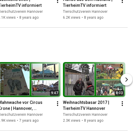
TierheimTV informiert
TierheimTV informiert
ierschutzverein Hannover
Tierschutzverein Hannover
.1K views
•
8 years ago
6.2K views
•
8 years ago
9:47
8:03
Mahnwache vor Circus 
Weihnachtsbasar 2017 | 
Krone | Hannover, 
TierheimTV Hannover
23.08.2018
ierschutzverein Hannover
Tierschutzverein Hannover
.9K views
•
7 years ago
2.3K views
•
8 years ago