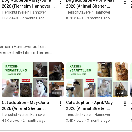
Dog Adoption - May/June 
Dog adoption - April/May 
2026 (Tierheim Hannover 
2026 (Animal Shelter 
TV)
Hannover TV)
Tierschutzverein Hannover
Tierschutzverein Hannover
T
11K views
•
2 months ago
8.7K views
•
3 months ago
Tierheim Hannover auf ein
ren, erhaltet ihr im Tierheim
nen wir die Videos nicht
on vermittelt wurden. Wir
30:30
22:43
Cat adoption - May/June 
Cat adoption - April/May 
2026 (Animal Shelter 
2026 (Animal Shelter 
Hannover TV)
Hannover TV)
Tierschutzverein Hannover
Tierschutzverein Hannover
T
4.6K views
•
2 months ago
3.4K views
•
3 months ago
4