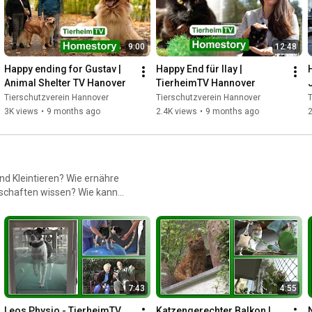
9:00
12:48
Happy ending for Gustav | 
Happy End für Ilay | 
Animal Shelter TV Hanover
TierheimTV Hannover
Tierschutzverein Hannover
Tierschutzverein Hannover
T
3K views
•
9 months ago
2.4K views
•
9 months ago
2
d Kleintieren? Wie ernähre
nschaften wissen? Wie kann
auslasten? Auf all diese
7:43
4:55
Leos Physio - TierheimTV 
Katzengerechter Balkon | 