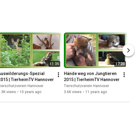
11:35
17:20
Auswilderungs-Spezial 
Hände weg von Jungtieren 
2015 | TierheimTV Hannover
2015 | TierheimTV Hannover
ierschutzverein Hannover
Tierschutzverein Hannover
.3K views
•
10 years ago
3.6K views
•
11 years ago