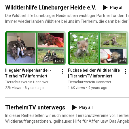
Wildtierhilfe Lüneburger Heide e.V.
Play all
Die Wildtierhilfe Lüneburger Heide ist ein wichtiger Partner für den 
Immer wieder landen Wildtiere bei uns im Tierheim, die dann bei der 
werden. Das Ziel ist natürlich, die Tiere wieder auszuwildern.
12:07
3:27
Illegaler Welpenhandel - 
Füchse bei der Wildtierhilfe 
TierheimTV informiert
| TierheimTV informiert
Tierschutzverein Hannover
Tierschutzverein Hannover
22K views
•
8 years ago
1.6K views
•
9 years ago
TierheimTV unterwegs
Play all
In dieser Reihe stellen wir euch andere Tierschutzvereine vor. Tierh
Wildtierauffangstationen, Igelhäuser, Hilfe für Affen usw. Das Angeb
riesig und verdient es vorgestellt zu werden.