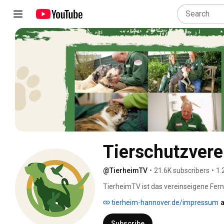
Tierschutzver
@TierheimTV
•
21.6K subscribers
•
1.
TierheimTV ist das vereinseigene Fer
Hier kannst du dir verschiedenste Vide
tierheim-hannover.de/impressum
a
unsere Vereinsarbeit anschauen! Tierh
dieser Art in Deutschland. Unter ande
Subscribe