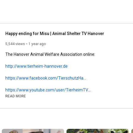
Happy ending for Misu | Animal Shelter TV Hanover
5,544 views
1 year ago
The Hanover Animal Welfare Association online:

http://www.tierheim-hannover.de
https://www.facebook.com/TierschutzHa...
https://www.youtube.com/user/TierheimTV
READ MORE
----------------

In November 2023, we featured Misu in the Animal Shelter TV 
dog adoption program. Our Animal Shelter TV team visited 
Misu in his new home and conducted a short interview with 
Tillmann, Misu's new owner.