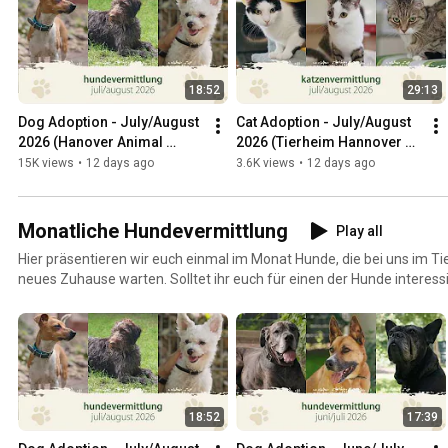
18:52
29:13
Dog Adoption - July/August 
Cat Adoption - July/August 
2026 (Hanover Animal 
2026 (Tierheim Hannover 
Shelter TV)
TV)
15K views
•
12 days ago
3.6K views
•
12 days ago
Monatliche Hundevermittlung
Play all
Hier präsentieren wir euch einmal im Monat Hunde, die bei uns im T
neues Zuhause warten. Solltet ihr euch für einen der Hunde interessi
Hannover unter 0511 / 973 398 - 0 weitere Informationen! Leider kön
ständig aktualisieren. Daher kann es sein, dass bestimmte Tiere sch
bitten um Verständnis!
18:52
17:39