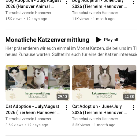
Dog Adoption - July/August 
Dog Adoption - June/July 
2026 (Hanover Animal 
2026 (Tierheim Hannover 
Shelter TV)
TV)
Tierschutzverein Hannover
Tierschutzverein Hannover
15K views
•
12 days ago
11K views
•
1 month ago
Monatliche Katzenvermittlung
Play all
Hier präsentieren wir euch einmal im Monat Katzen, die bei uns im 
neues Zuhause warten. Solltet ihr euch für eine der Katzen interessie
Hannover unter 0511 / 973 398 - 0 weitere Informationen! Leider kön
ständig aktualisieren. Daher kann es sein, dass bestimmte Tiere sch
bitten um Verständnis!
29:13
22:38
Cat Adoption - July/August 
Cat Adoption - June/July 
2026 (Tierheim Hannover 
2026 (Tierheim Hannover 
TV)
TV)
Tierschutzverein Hannover
Tierschutzverein Hannover
3.6K views
•
12 days ago
3.3K views
•
1 month ago