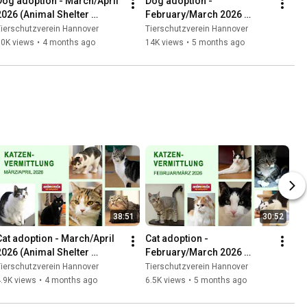
Dog adoption - March/April 
Dog adoption - 
2026 (Animal Shelter 
February/March 2026 
Hannover TV)
(Animal Shelter Hannover 
ierschutzverein Hannover
Tierschutzverein Hannover
TV)
10K views
•
4 months ago
14K views
•
5 months ago
38:51
30:52
Cat adoption - March/April 
Cat adoption - 
2026 (Animal Shelter 
February/March 2026 
Hannover TV)
(Animal Shelter Hannover 
ierschutzverein Hannover
Tierschutzverein Hannover
TV)
.9K views
•
4 months ago
6.5K views
•
5 months ago