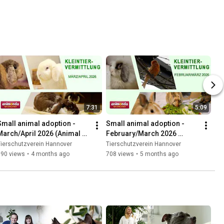
7:31
5:09
Small animal adoption - 
Small animal adoption - 
March/April 2026 (Animal 
February/March 2026 
Shelter Hannover TV)
(Animal Shelter Hannover 
ierschutzverein Hannover
Tierschutzverein Hannover
TV)
690 views
•
4 months ago
708 views
•
5 months ago