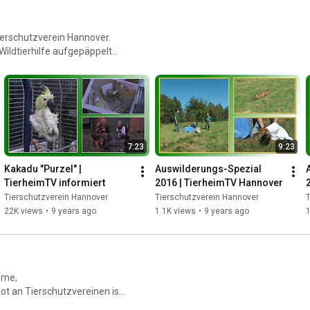
Tierschutzverein Hannover.
Wildtierhilfe aufgepäppelt
7:23
9:23
Kakadu "Purzel" | 
Auswilderungs-Spezial 
TierheimTV informiert
2016 | TierheimTV Hannover
Tierschutzverein Hannover
Tierschutzverein Hannover
T
22K views
•
9 years ago
1.1K views
•
9 years ago
1
eime,
ot an Tierschutzvereinen ist