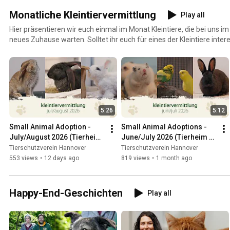
Monatliche Kleintiervermittlung
Play all
Hier präsentieren wir euch einmal im Monat Kleintiere, die bei uns i
neues Zuhause warten. Solltet ihr euch für eines der Kleintiere intere
Tierheim Hannover unter 0511 / 973 398 - 0 weitere Informationen! 
nicht ständig aktualisieren. Daher kann es sein, dass bestimmte Tie
Wir bitten um Verständnis!
5:26
5:12
Small Animal Adoption - 
Small Animal Adoptions - 
July/August 2026 (Tierheim 
June/July 2026 (Tierheim 
Hannover TV)
Hannover TV)
Tierschutzverein Hannover
Tierschutzverein Hannover
553 views
•
12 days ago
819 views
•
1 month ago
Happy-End-Geschichten
Play all