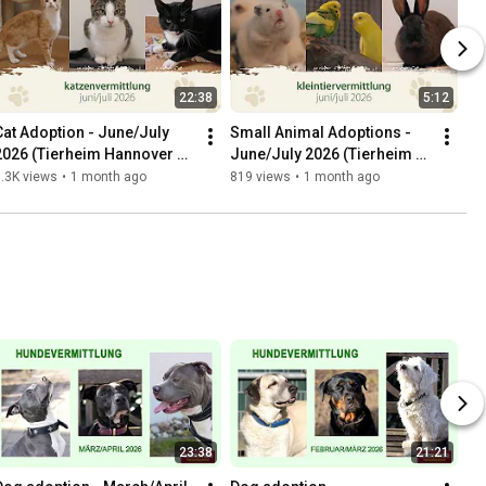
22:38
5:12
Cat Adoption - June/July 
Small Animal Adoptions - 
2026 (Tierheim Hannover 
June/July 2026 (Tierheim 
TV)
Hannover TV)
.3K views
•
1 month ago
819 views
•
1 month ago
23:38
21:21