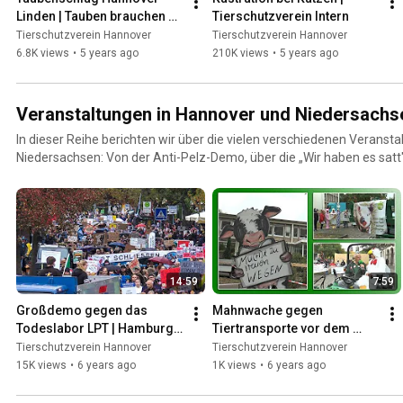
Linden | Tauben brauchen 
Tierschutzverein Intern
EURE Hilfe
Tierschutzverein Hannover
Tierschutzverein Hannover
6.8K views
•
5 years ago
210K views
•
5 years ago
Veranstaltungen in Hannover und Niedersachs
In dieser Reihe berichten wir über die vielen verschiedenen Veranst
Niedersachsen: Von der Anti-Pelz-Demo, über die „Wir haben es sat
unseren vereinseigenen Festen.
14:59
7:59
Großdemo gegen das 
Mahnwache gegen 
Todeslabor LPT | Hamburg, 
Tiertransporte vor dem 
19.10.2019
Landwirtschaftsministerium 
Tierschutzverein Hannover
Tierschutzverein Hannover
in Hannover | TierheimTV 
15K views
•
6 years ago
1K views
•
6 years ago
unterwegs