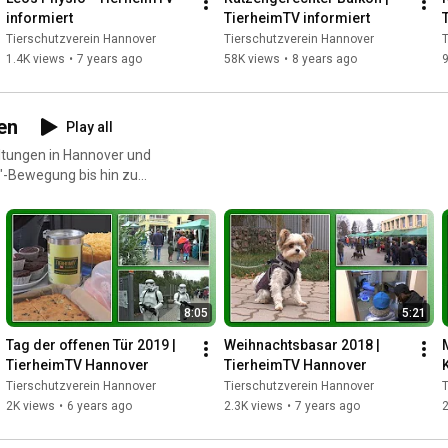
informiert
TierheimTV informiert
Tierschutzverein Hannover
Tierschutzverein Hannover
T
1.4K views
•
7 years ago
58K views
•
8 years ago
9
en
Play all
altungen in Hannover und
t"-Bewegung bis hin zu
8:05
5:21
Tag der offenen Tür 2019 | 
Weihnachtsbasar 2018 | 
TierheimTV Hannover
TierheimTV Hannover
Tierschutzverein Hannover
Tierschutzverein Hannover
T
2K views
•
6 years ago
2.3K views
•
7 years ago
2