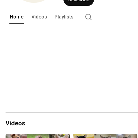
und Kleintiervermittlung! 
Home
Videos
Playlists
Videos