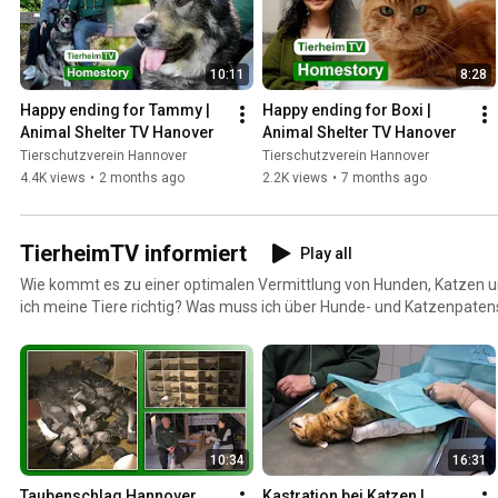
10:11
8:28
Happy ending for Tammy | 
Happy ending for Boxi | 
Animal Shelter TV Hanover
Animal Shelter TV Hanover
Tierschutzverein Hannover
Tierschutzverein Hannover
4.4K views
•
2 months ago
2.2K views
•
7 months ago
TierheimTV informiert
Play all
Wie kommt es zu einer optimalen Vermittlung von Hunden, Katzen un
ich meine Tiere richtig? Was muss ich über Hunde- und Katzenpate
ich meine Haustiere auch kopfmäßig aus-reichend beschäftigen und 
Fragen erhaltet ihr hier eine Antwort.
10:34
16:31
Taubenschlag Hannover 
Kastration bei Katzen | 