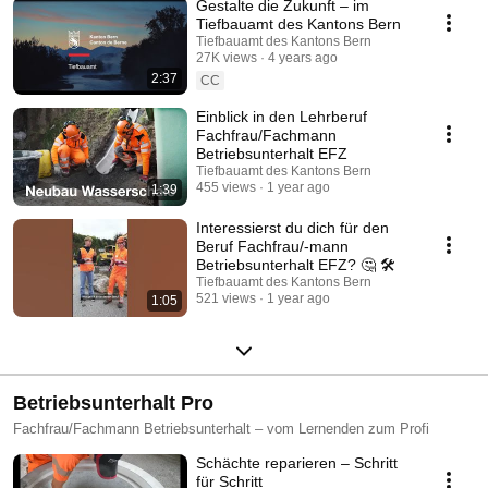
Gestalte die Zukunft – im
Tiefbauamt des Kantons Bern
Tiefbauamt des Kantons Bern
27K views
4 years ago
2:37
CC
Einblick in den Lehrberuf
Fachfrau/Fachmann
Betriebsunterhalt EFZ
Tiefbauamt des Kantons Bern
455 views
1 year ago
1:39
Interessierst du dich für den
Beruf Fachfrau/-mann
Betriebsunterhalt EFZ? 🤔 🛠️
Tiefbauamt des Kantons Bern
521 views
1 year ago
1:05
Betriebsunterhalt Pro
Fachfrau/Fachmann Betriebsunterhalt – vom Lernenden zum Profi
Schächte reparieren – Schritt
für Schritt