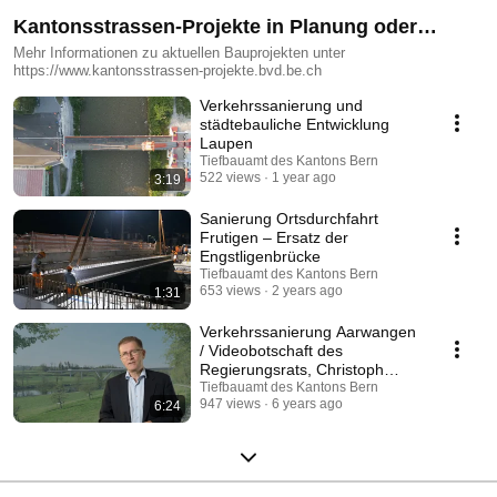
Kantonsstrassen-Projekte in Planung oder
Realisation
Mehr Informationen zu aktuellen Bauprojekten unter
https://www.kantonsstrassen-projekte.bvd.be.ch
Verkehrssanierung und
städtebauliche Entwicklung
Laupen
Tiefbauamt des Kantons Bern
522 views
1 year ago
3:19
Sanierung Ortsdurchfahrt
Frutigen – Ersatz der
Engstligenbrücke
Tiefbauamt des Kantons Bern
653 views
2 years ago
1:31
Verkehrssanierung Aarwangen
/ Videobotschaft des
Regierungsrats, Christoph
Neuhaus
Tiefbauamt des Kantons Bern
947 views
6 years ago
6:24