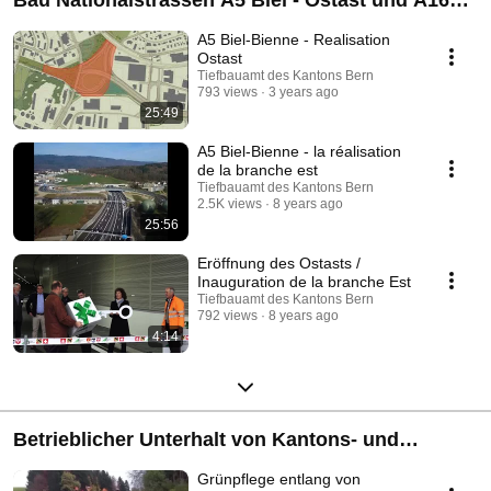
Bau Nationalstrassen A5 Biel - Ostast und A16
Transjurane
A5 Biel-Bienne - Realisation
Ostast
Tiefbauamt des Kantons Bern
793 views
3 years ago
25:49
A5 Biel-Bienne - la réalisation
de la branche est
Tiefbauamt des Kantons Bern
2.5K views
8 years ago
25:56
Eröffnung des Ostasts /
Inauguration de la branche Est
Tiefbauamt des Kantons Bern
792 views
8 years ago
4:14
Betrieblicher Unterhalt von Kantons- und
Nationalstrassen
Grünpflege entlang von