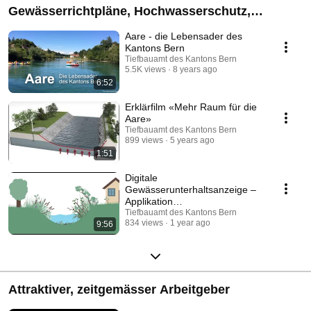
Gewässerrichtpläne, Hochwasserschutz,
Gewässerunterhalt, Revitalisierungen im Kanton
Aare - die Lebensader des
Bern
Kantons Bern
Tiefbauamt des Kantons Bern
5.5K views
8 years ago
6:52
Erklärfilm «Mehr Raum für die
Aare»
Tiefbauamt des Kantons Bern
899 views
5 years ago
1:51
Digitale
Gewässerunterhaltsanzeige –
Applikation
«Gewässerunterhalt»,
Tiefbauamt des Kantons Bern
834 views
1 year ago
9:56
Schulungsvideo
Attraktiver, zeitgemässer Arbeitgeber