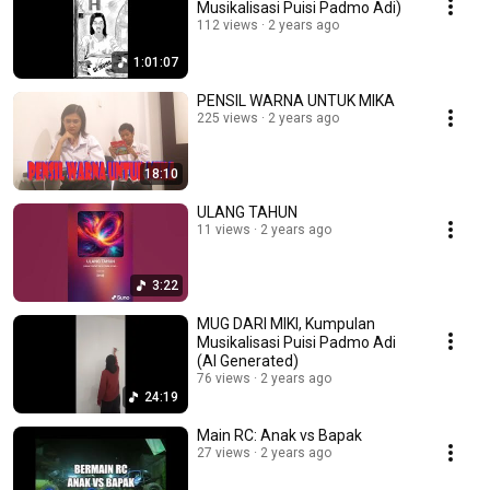
Musikalisasi Puisi Padmo Adi)
112 views
2 years ago
1:01:07
PENSIL WARNA UNTUK MIKA
225 views
2 years ago
18:10
ULANG TAHUN
11 views
2 years ago
3:22
MUG DARI MIKI, Kumpulan
Musikalisasi Puisi Padmo Adi
(AI Generated)
76 views
2 years ago
24:19
Main RC: Anak vs Bapak
27 views
2 years ago