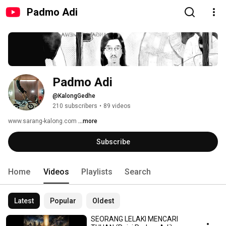
Padmo Adi
Padmo Adi
@KalongGedhe
210 subscribers
•
89 videos
www.sarang-kalong.com 
...more
Subscribe
Home
Videos
Playlists
Search
Latest
Popular
Oldest
SEORANG LELAKI MENCARI