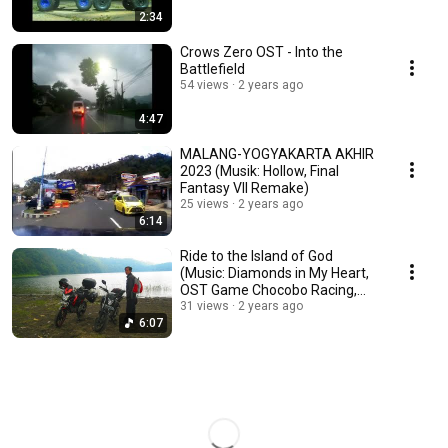
2:34
Crows Zero OST - Into the
Battlefield
54 views
2 years ago
4:47
MALANG-YOGYAKARTA AKHIR
2023 (Musik: Hollow, Final
Fantasy VII Remake)
25 views
2 years ago
6:14
Ride to the Island of God
(Music: Diamonds in My Heart,
OST Game Chocobo Racing,
Sung by Vicki Bell)
31 views
2 years ago
6:07