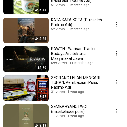
(Puisi oleh Padmo Adi)
51 views
6 months ago
5:33
KATA KATA KOTA (Puisi oleh
Padmo Adi)
52 views
6 months ago
4:28
PAWON - Warisan Tradisi
Budaya Arsitektural
Masyarakat Jawa
699 views
11 months ago
15:20
SEORANG LELAKI MENCARI
TUHAN, Pembacaan Puisi,
Padmo Adi
31 views
1 year ago
3:57
SEMBAHYANG PAGI
(musikalisasi puisi)
17 views
1 year ago
3:48