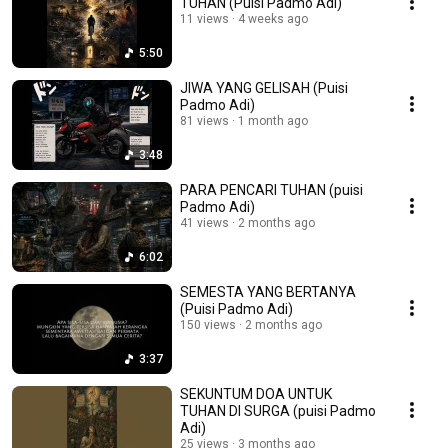
TUHAN (Puisi Padmo Adi)
11 views
4 weeks ago
5:50
JIWA YANG GELISAH (Puisi
Padmo Adi)
81 views
1 month ago
3:48
PARA PENCARI TUHAN (puisi
Padmo Adi)
41 views
2 months ago
6:02
SEMESTA YANG BERTANYA
(Puisi Padmo Adi)
150 views
2 months ago
3:37
SEKUNTUM DOA UNTUK
TUHAN DI SURGA (puisi Padmo
Adi)
25 views
3 months ago