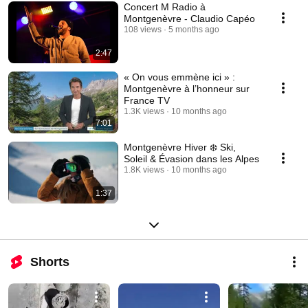
Concert M Radio à
Montgenèvre - Claudio Capéo
108 views
5 months ago
2:47
« On vous emmène ici » :
Montgenèvre à l’honneur sur
France TV
1.3K views
10 months ago
7:01
Montgenèvre Hiver ❄️ Ski,
Soleil & Évasion dans les Alpes
1.8K views
10 months ago
1:37
Shorts