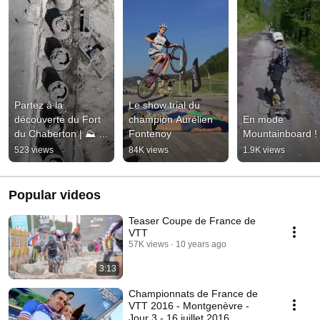
Partez à la 
Le show trial du 
découverte du Fort 
champion Aurélien 
En mode 
du Chaberton | ⛰️ 
Fontenoy
Mountainboard !
3131 m
523 views
84K views
1.9K views
Popular videos
Teaser Coupe de France de
VTT
57K views
10 years ago
3:13
Championnats de France de
VTT 2016 - Montgenèvre -
Jour 3 - 16 juillet 2016