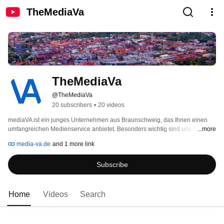
TheMediaVa
TheMediaVa
@TheMediaVa
20 subscribers
•
20 videos
mediaVA ist ein junges Unternehmen aus Braunschweig, das Ihnen einen 
umfangreichen Medienservice anbietet. Besonders wichtig sind uns Ihre 
...more
ganz individuellen Wünsche, die wir in Zusammenarbeit mit Ihnen höchst 
media-va.de
and 1 more link
innovativ umsetzen. Wir garantieren Ihnen die Einzigartigkeit Ihres 
Produktes. 
Subscribe
Home
Videos
Search