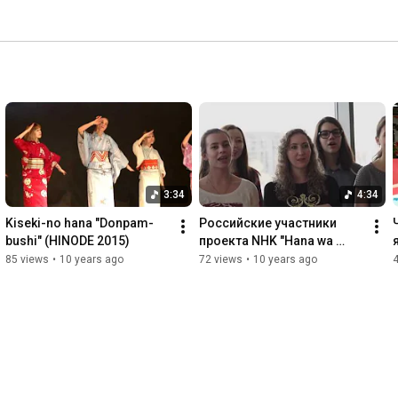
3:34
4:34
Kiseki-no hana "Donpam-
Российские участники 
bushi" (HINODE 2015)
проекта NHK "Hana wa 
saku"
85 views
•
10 years ago
72 views
•
10 years ago
4