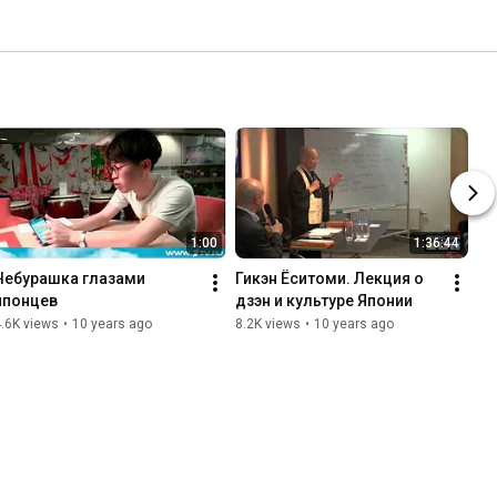
1:00
1:36:44
Чебурашка глазами 
Гикэн Ёситоми. Лекция о 
японцев
дзэн и культуре Японии
.6K views
•
10 years ago
8.2K views
•
10 years ago