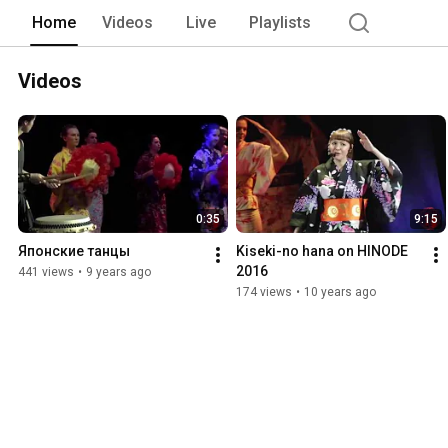
Home
Videos
Live
Playlists
Videos
0:35
9:15
Японские танцы
Kiseki-no hana on HINODE 
2016
441 views
•
9 years ago
174 views
•
10 years ago