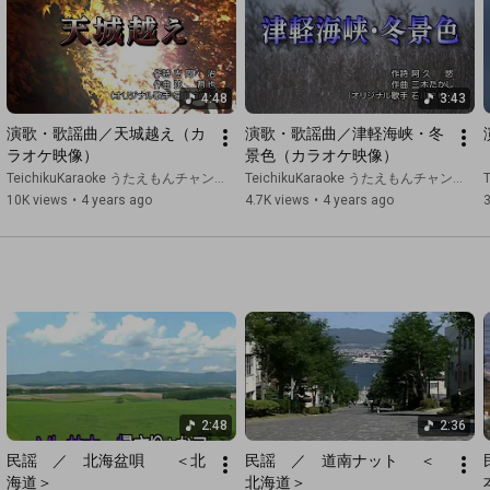
［テイチク演歌・歌謡曲オフィシャルTwitter］

https://twitter.com/teichikuenka
［テイチク演歌・歌謡曲オフィシャルFacebook］

4:48
3:43
https://www.facebook.com/TeEnkaKayo
演歌・歌謡曲／天城越え（カ
演歌・歌謡曲／津軽海峡・冬
https://www.instagram.com/teichikuenka/
ラオケ映像）
景色（カラオケ映像）
［テイチクエンタテインメントによる "大人向け" ニュースメデ
TeichikuKaraoke うたえもんチャンネル
TeichikuKaraoke うたえもんチャンネル
10K views
•
4 years ago
4.7K views
•
4 years ago
https://teichiku-news.amebaownd.com/
［みんなの〇〇したい！をサポ―ト テイチクレコードナビ］

https://www.teichiku.co.jp/navi/
#天城越え
#カラオケ
#テイチク
2:48
2:36
民謡　／　北海盆唄　　＜北
民謡　／　道南ナット　  ＜
海道＞
北海道＞