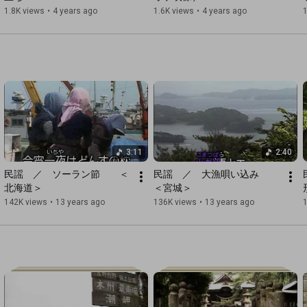
1.8K views
•
4 years ago
1.6K views
•
4 years ago
3:11
2:40
民謡　／　ソーラン節　　＜
民謡　／　大漁唄い込み　　
北海道＞
＜宮城＞
142K views
•
13 years ago
136K views
•
13 years ago