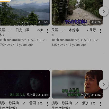
3:55
2:26
民謡　／　日光山唄　　＜栃
民謡　／　木曽節　　＜長野
木＞
＞
TeichikuKaraoke うたえもんチャンネル
TeichikuKaraoke うたえもんチャンネル
27K views
•
13 years ago
62K views
•
13 years ago
4:33
4:04
演歌・歌謡曲　／　雪国（カ
演歌・歌謡曲　／　酒よ（カ
ラオケ映像）
ラオケ映像）