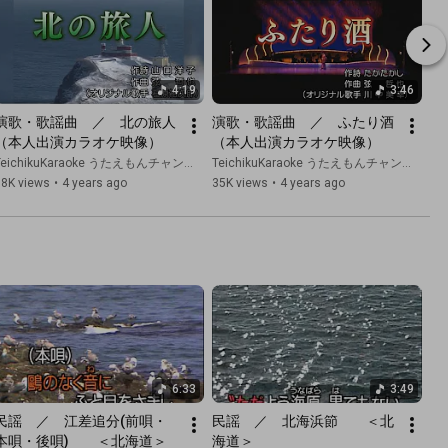
4:19
3:46
演歌・歌謡曲　／　北の旅人
演歌・歌謡曲　／　ふたり酒
（本人出演カラオケ映像）
（本人出演カラオケ映像）
TeichikuKaraoke うたえもんチャンネル
TeichikuKaraoke うたえもんチャンネル
38K views
•
4 years ago
35K views
•
4 years ago
6:33
3:49
民謡　／　江差追分(前唄・
民謡　／　北海浜節　　＜北
本唄・後唄)　　＜北海道＞
海道＞