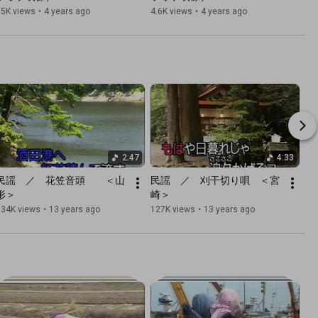
15K views
•
4 years ago
4.6K views
•
4 years ago
2:47
4:33
民謡　／　花笠音頭　　＜山
民謡　／　刈干切り唄　＜宮
形＞
崎＞
134K views
•
13 years ago
127K views
•
13 years ago