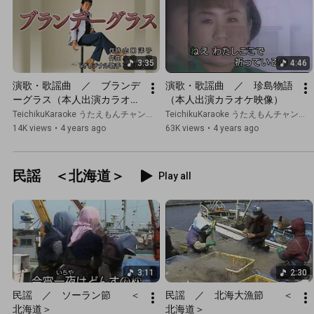
3:35
4:46
演歌・歌謡曲　／　ブランデ
演歌・歌謡曲　／　珍島物語
ーグラス（本人出演カラオケ
（本人出演カラオケ映像）
映像）
TeichikuKaraoke うたえもんチャンネル
TeichikuKaraoke うたえもんチャンネル
14K views
•
4 years ago
63K views
•
4 years ago
民謡 ＜北海道＞
Play all
3:11
2:30
民謡　／　ソーラン節　　＜
民謡　／　北海大漁節　　＜
北海道＞
北海道＞