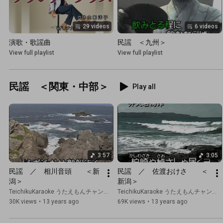
29 videos
6 videos
演歌・歌謡曲
民謡　＜九州＞
View full playlist
View full playlist
民謡 ＜関東・中部＞
Play all
3:57
3:05
民謡　／　相川音頭　　＜新
民謡　／　佐渡おけさ　　＜
潟＞
新潟＞
TeichikuKaraoke うたえもんチャンネル
TeichikuKaraoke うたえもんチャンネル
30K views
•
13 years ago
69K views
•
13 years ago