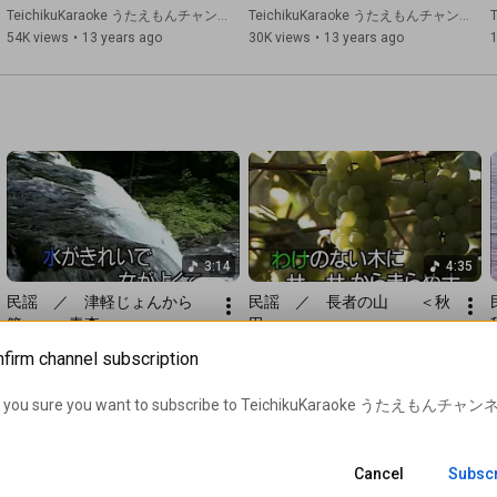
TeichikuKaraoke うたえもんチャンネル
TeichikuKaraoke うたえもんチャンネル
54K views
•
13 years ago
30K views
•
13 years ago
3:14
4:35
民謡　／　津軽じょんから
民謡　／　長者の山　　＜秋
節　　＜青森＞
田＞
TeichikuKaraoke うたえもんチャンネル
TeichikuKaraoke うたえもんチャンネル
firm channel subscription
34K views
•
13 years ago
53K views
•
13 years ago
 you sure you want to subscribe to 
TeichikuKaraoke うたえもんチャン
Cancel
Subsc