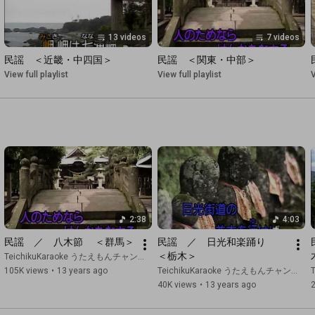
13 videos
7 videos
民謡　＜近畿・中四国＞
民謡　＜関東・中部＞
View full playlist
View full playlist
V
2:38
4:03
民謡　／　八木節　 ＜群馬＞
民謡　／　日光和楽踊り　　
＜栃木＞
TeichikuKaraoke うたえもんチャンネル
105K views
•
13 years ago
TeichikuKaraoke うたえもんチャンネル
40K views
•
13 years ago