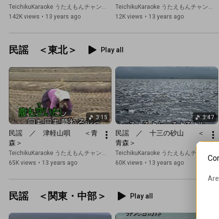
TeichikuKaraoke うたえもんチャンネル
TeichikuKaraoke うたえもんチャンネル
142K views
•
13 years ago
12K views
•
13 years ago
民謡 ＜東北＞
Play all
3:15
3:47
民謡　／　津軽山唄　　＜青
民謡　／　十三の砂山　　＜
森＞
青森＞
TeichikuKaraoke うたえもんチャンネル
TeichikuKaraoke うたえもんチャンネル
Con
65K views
•
13 years ago
60K views
•
13 years ago
Are
民謡 ＜関東・中部＞
Play all