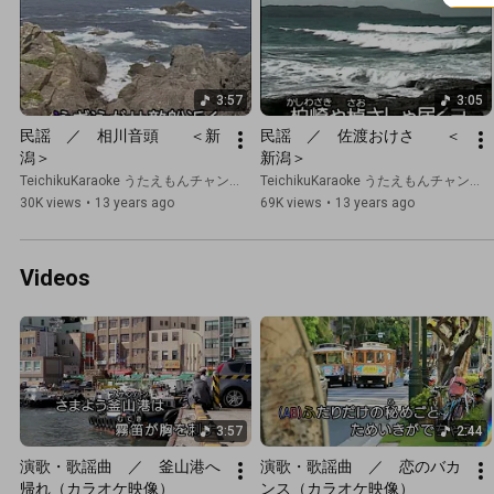
3:57
3:05
民謡　／　相川音頭　　＜新
民謡　／　佐渡おけさ　　＜
潟＞
新潟＞
TeichikuKaraoke うたえもんチャンネル
TeichikuKaraoke うたえもんチャンネル
30K views
•
13 years ago
69K views
•
13 years ago
Videos
3:57
2:44
演歌・歌謡曲　／　釜山港へ
演歌・歌謡曲　／　恋のバカ
帰れ（カラオケ映像）
ンス（カラオケ映像）