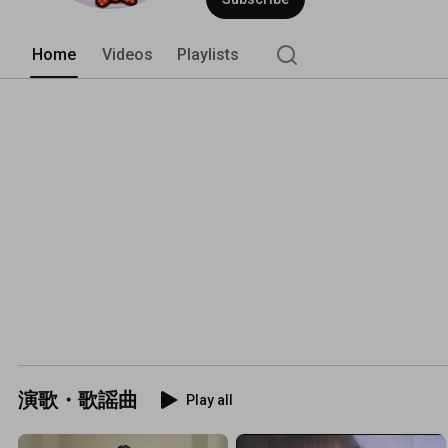
Home
Videos
Playlists
演歌・歌謡曲
Play all