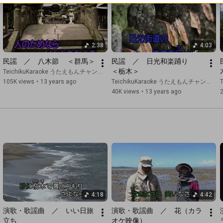
2:38
4:03
民謡　／　八木節　 ＜群馬＞
民謡　／　日光和楽踊り　　
＜栃木＞
TeichikuKaraoke うたえもんチャンネル
105K views
•
13 years ago
TeichikuKaraoke うたえもんチャンネル
40K views
•
13 years ago
4:18
4:42
演歌・歌謡曲　／　いい日旅
演歌・歌謡曲　／　花（カラ
立ち
オケ映像）