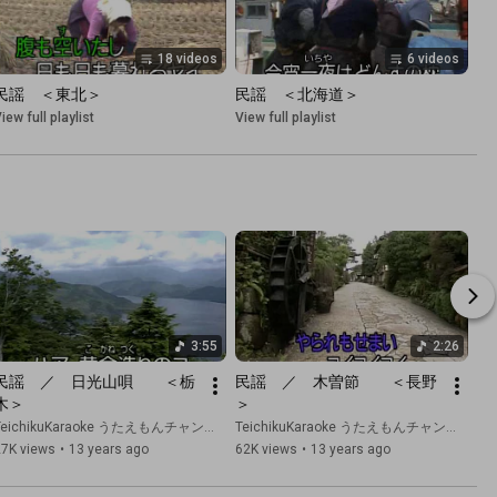
18 videos
6 videos
民謡　＜東北＞
民謡　＜北海道＞
iew full playlist
View full playlist
3:55
2:26
民謡　／　日光山唄　　＜栃
民謡　／　木曽節　　＜長野
木＞
＞
TeichikuKaraoke うたえもんチャンネル
TeichikuKaraoke うたえもんチャンネル
27K views
•
13 years ago
62K views
•
13 years ago