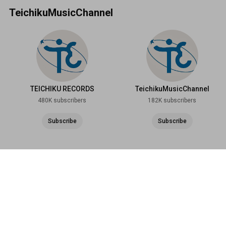
TeichikuMusicChannel
TEICHIKU RECORDS
TeichikuMusicChannel
480K subscribers
182K subscribers
Subscribe
Subscribe