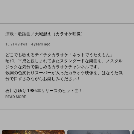
演歌・歌謡曲／天城越え（カラオケ映像）
10,914 views
4 years ago
どこでも歌えるテイチクカラオケ「ネットでうたえもん」

昭和、平成と親しまれてきたスタンダードな楽曲を、ノスタル
ジックな気分で楽しめるカラオケチャンネルです。

歌詞の色変わりスーパーが入ったカラオケ映像を、はなうた気
分で口ずさみながらお楽しみください！

石川さゆり 1986年リリースのヒット曲！

カラオケ定番曲「天城越え」

READ MORE
◆レコード会社であるテイチクエンタテインメントのディレク
ターが楽曲ごとの歌唱ポイントを教えるカラオケ講座でさらに
カラオケを楽しもう！ 

https://youtube.com/playlist?list=PLN...