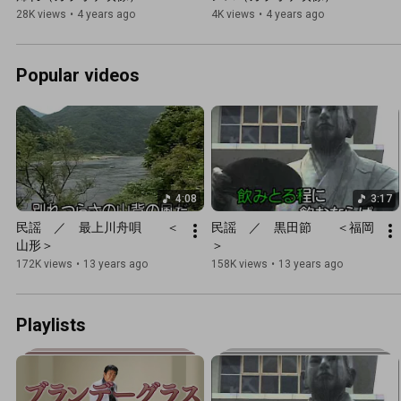
28K views
•
4 years ago
4K views
•
4 years ago
Popular videos
4:08
3:17
民謡　／　最上川舟唄　　＜
民謡　／　黒田節　　＜福岡
山形＞
＞
172K views
•
13 years ago
158K views
•
13 years ago
Playlists