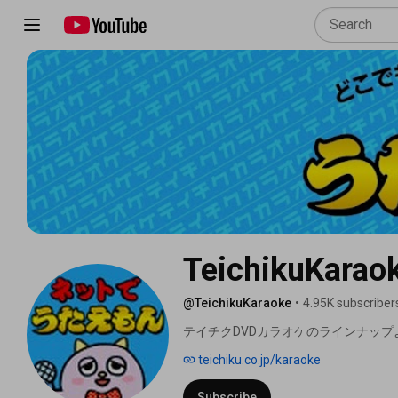
TeichikuK
@TeichikuKaraoke
•
4.95K subscriber
テイチクDVDカラオケのラインナップ
teichiku.co.jp/karaoke
Subscribe