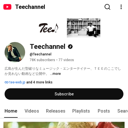
Teechannel
Teechannel
@Teechannel
78K subscribers
•
77 videos
広島が生んだ型破りなミュージック・エンターテイナー、ＴＥＥのここでし
か見れない動画など公開中。 
...more
tee-web.jp
and 4 more links
Subscribe
Home
Videos
Releases
Playlists
Posts
Sear