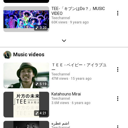
TEE-「キブンはDo？」MUSIC
VIDEO
Teechannel
60K views
9 years ago
3:20
Music videos
ＴＥＥ - ベイビー・アイラブユ
ー
Teechannel
47M views
15 years ago
5:19
Katahouno Mirai
Teechannel
3.6M views
6 years ago
4:21
اشم عطره
Teechannel