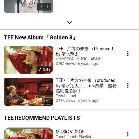
11
TEE New Album「Golden 8」
TEE - 片方の未来 （Produced
by 清水翔太）
UNIVERSAL MUSIC JAPAN
3.9M views
6 years ago
5:43
TEE/「片方の未来 （produced
by 清水翔太）」Rec風景 超秘
蔵映像公開！
Teechannel
249K views
6 years ago
3:53
TEE RECOMMEND PLAYLISTS
MUSIC VIDEOS
Teechannel · Playlist