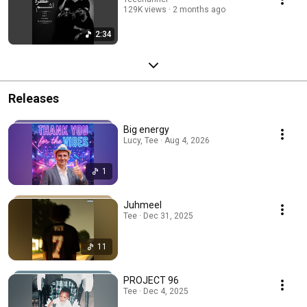
129K views
2 months ago
2:34
Releases
Big energy
Lucy, Tee · Aug 4, 2026
1
Juhmeel
Tee · Dec 31, 2025
11
PROJECT 96
Tee · Dec 4, 2025