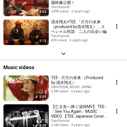
蔵映像公開！
Teechannel
249K views
6 years ago
3:53
清水翔太×TEE 「片方の未来
（produced by清水翔太）」ス
ペシャル対談 二人の出会い編
Teechannel
47K views
6 years ago
5:13
Music videos
TEE - 片方の未来 （Produced
by 清水翔太）
UNIVERSAL MUSIC JAPAN
3.9M views
6 years ago
5:43
【亡き友へ捧ぐ追悼MV】 TEE-
「See You Again」MUSIC
VIDEO 【TEE Japanese Cover
Ver.】
Teechannel
2.6M views
9 years ago
8:39