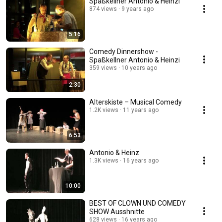
Spaßkellner Antonio & Heinzi
874 views
9 years ago
5:16
Comedy Dinnershow -
Spaßkellner Antonio & Heinzi
359 views
10 years ago
2:30
Alterskiste – Musical Comedy
1.2K views
11 years ago
6:53
Antonio & Heinz
1.3K views
16 years ago
10:00
BEST OF CLOWN UND COMEDY
SHOW Ausshnitte
628 views
16 years ago