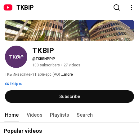
TKBIP
TKBIP
@TKBBNPPIP
100 subscribers
•
27 videos
ТКБ Инвестмент Партнерс (АО) 
...more
tkbip.ru
Subscribe
Home
Videos
Playlists
Search
Popular videos