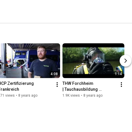
4:08
1:14
HCP Zertifizierung 
THW Forchheim 
Frankreich
| Tauchausbildung 
21.04.2018
571 views
•
8 years ago
1.9K views
•
8 years ago