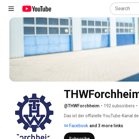
THWForchhei
@THWForchheim
•
192 subscribers
•
Das ist der offizielle YouTube-Kanal 
Facebook
and 3 more links
Subscribe