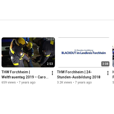
2:53
3:08
THW Forchheim | 
THW Forchheim | 24-
Weltfrauentag 2019 – Caro 
Stunden-Ausbildung 2018
erzählt…
659 views
•
7 years ago
3.2K views
•
7 years ago