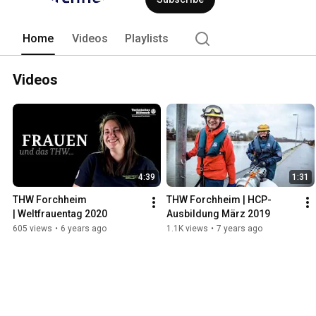
Home
Videos
Playlists
Videos
4:39
1:31
THW Forchheim 
THW Forchheim | HCP-
| Weltfrauentag 2020
Ausbildung März 2019
605 views
•
6 years ago
1.1K views
•
7 years ago