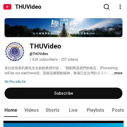
THUVideo
THUVideo
@THUVideo
1.62K subscribers
•
257 videos
首任校長曾約農先生在創校典禮中說：「開創將是我們的格言」(Pioneering 
will be our watchword)。憑藉這種開創精神，東海已在台灣的高等教育史上建
...more
立了獨特而卓越的地位。原來的荒涼山坡地，現在是最美麗的校園，東海是台
thu.edu.tw
灣第一所具有完整規劃的校園。 
Subscribe
Home
Videos
Shorts
Live
Playlists
Posts