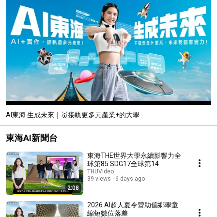
AI東海 生成未來｜🥇接軌更多元產業+的大學
東海AI新聞台
東海THE世界大學永續影響力全
球第85 SDG17全球第14
THUVideo
39 views
6 days ago
2:08
2026 AI超人夏令營助偏鄉學童
縮短數位落差