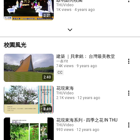
THUVideo
1K views
4 years ago
2:21
校園風光
建築 ｜貝聿銘： 台灣最美教堂
一条Yit
74K views
9 years ago
CC
2:40
花現東海
THUVideo
2.1K views
12 years ago
8:49
花現東海系列 - 四季之花 IN THU
THUVideo
993 views
12 years ago