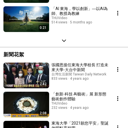
「AI 東海，學以創新」―以AI為
師、教授為教練
THUVideo
514 views
5 months ago
0:21
新聞花絮
張國恩接任東海大學校長 打造未
來大學-大台中新聞
台灣生活新聞 Taiwan Daily Network
833 views
4 years ago
2:42
「創新‧科技‧AI藝術」展 新形態
藝術創作體驗
THUVideo
232 views
4 years ago
2:08
東海大學「2021願您平安」聖誕
啟明點亮校園