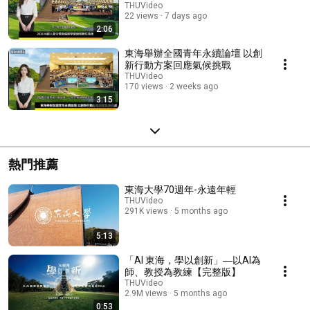
THUVideo
22 views
7 days ago
2:06
東海舉辦全國青年永續論壇 以創
新行動方案回應氣候挑戰
THUVideo
170 views
2 weeks ago
3:15
熱門推薦
東海大學70週年-永遠年輕
THUVideo
291K views
5 months ago
5:13
「AI 東海，學以創新」―以AI為
師、教授為教練【完整版】
THUVideo
2.9M views
5 months ago
0:53