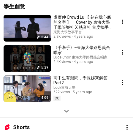
學生創意
盧廣仲 Crowd Lu 【 刻在我心底
的名字 】｜ Cover by 東海大學
千陽管樂社 X 熱音社 首度攜手合
作
東海大學故事平台
2.9K views
4 years ago
5:44
《手牽手》–東海大學路思義合
唱家
Luce Choir 東海大學路思義合唱家
2.4K views
4 years ago
5:29
高中生有疑問，學長姊來解答
Part2
Look東海大學
622 views
5 years ago
4:09
CC
Shorts