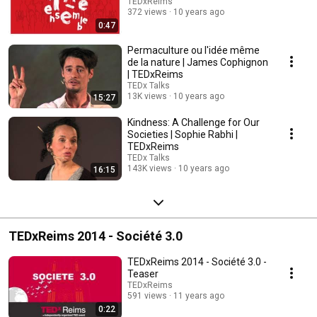
et du moins. TEDxReims, c’est avant tout un regard fasciné et vibrant qui
TEDxReims
observe cet ensemble. Pour l’édition 2016, nous avons souhaité vous
372 views
10 years ago
inviter à rencontrer certains de ceux qui agissent et veulent changer la
0:47
façon dont, ensemble, nous vivons le monde.
Permaculture ou l'idée même
de la nature | James Cophignon
| TEDxReims
TEDx Talks
13K views
10 years ago
15:27
Kindness: A Challenge for Our
Societies | Sophie Rabhi |
TEDxReims
TEDx Talks
143K views
10 years ago
16:15
TEDxReims 2014 - Société 3.0
TEDxReims 2014 - Société 3.0 -
Teaser
TEDxReims
591 views
11 years ago
0:22