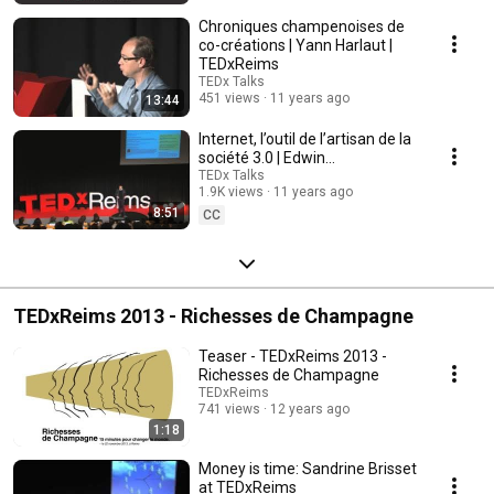
Chroniques champenoises de
co-créations | Yann Harlaut |
TEDxReims
TEDx Talks
451 views
11 years ago
13:44
Internet, l’outil de l’artisan de la
société 3.0 | Edwin
Mootoosamy | TEDxReims
TEDx Talks
1.9K views
11 years ago
8:51
CC
TEDxReims 2013 - Richesses de Champagne
Teaser - TEDxReims 2013 -
Richesses de Champagne
TEDxReims
741 views
12 years ago
1:18
Money is time: Sandrine Brisset
at TEDxReims