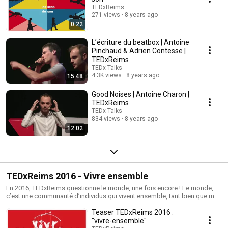
TEDxReims
271 views
8 years ago
0:22
L’écriture du beatbox | Antoine
Pinchaud & Adrien Contesse |
TEDxReims
TEDx Talks
4.3K views
8 years ago
15:48
Good Noises | Antoine Charon |
TEDxReims
TEDx Talks
834 views
8 years ago
12:02
TEDxReims 2016 - Vivre ensemble
En 2016, TEDxReims questionne le monde, une fois encore ! Le monde,
c’est une communauté d’individus qui vivent ensemble, tant bien que mal,
partagent des lieux, des techniques, des envies, des idées. Les bonnes
Teaser TEDxReims 2016 :
volontés côtoient les mauvaises, il y a ceux qui font, ceux qui refusent,
ceux qui avancent et ceux qui hésitent. Il y a du grand et du petit, du plus
"vivre-ensemble"