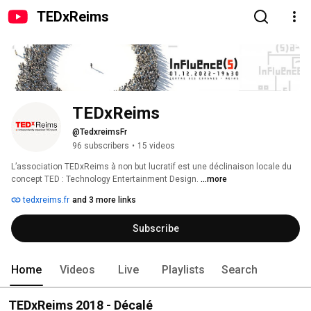
TEDxReims
TEDxReims
@TedxreimsFr
96 subscribers
•
15 videos
L’association TEDxReims à non but lucratif est une déclinaison locale du 
concept TED : Technology Entertainment Design. 
...more
tedxreims.fr
and 3 more links
Subscribe
Home
Videos
Live
Playlists
Search
TEDxReims 2018 - Décalé