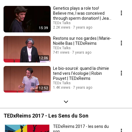
Genetics plays a role too!
Believe me, I was conceived
through sperm donation! | Jean
Meyer | TED...
TEDx Talks
2.2K views
7 years ago
15:39
Restons sur nos gardes | Marie-
Noëlle Bas | TEDxReims
TEDx Talks
741 views
7 years ago
12:06
Le bio-sourcé: quand la chimie
tend vers l'écologie | Robin
Pouyet | TEDxReims
TEDx Talks
1.4K views
7 years ago
12:52
TEDxReims 2017 - Les Sens du Son
TEDxReims 2017 - les sens du
son